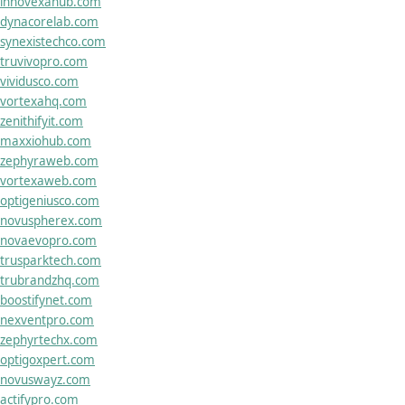
innovexahub.com
dynacorelab.com
synexistechco.com
truvivopro.com
vividusco.com
vortexahq.com
zenithifyit.com
maxxiohub.com
zephyraweb.com
vortexaweb.com
optigeniusco.com
novuspherex.com
novaevopro.com
trusparktech.com
trubrandzhq.com
boostifynet.com
nexventpro.com
zephyrtechx.com
optigoxpert.com
novuswayz.com
actifypro.com