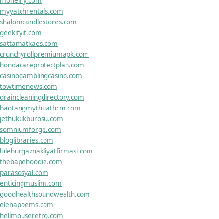
moneiify.com
myyatchrentals.com
shalomcandlestores.com
geekifyit.com
sattamatkaes.com
crunchyrollpremiumapk.com
hondacareprotectplan.com
casinogamblingcasino.com
towtimenews.com
draincleaningdirectory.com
baotangmythuathcm.com
jethukukburosu.com
somniumforge.com
bloglibraries.com
luleburgaznakliyatfirmasi.com
thebapehoodie.com
parasosyal.com
enticingmuslim.com
goodhealthsoundwealth.com
elenapoems.com
hellmouseretro.com