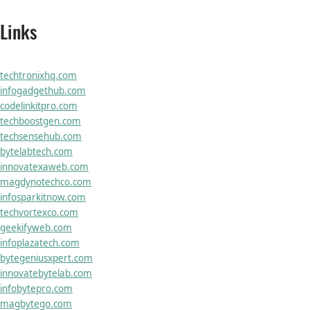
Links
techtronixhq.com
infogadgethub.com
codelinkitpro.com
techboostgen.com
techsensehub.com
bytelabtech.com
innovatexaweb.com
magdynotechco.com
infosparkitnow.com
techvortexco.com
geekifyweb.com
infoplazatech.com
bytegeniusxpert.com
innovatebytelab.com
infobytepro.com
magbytego.com