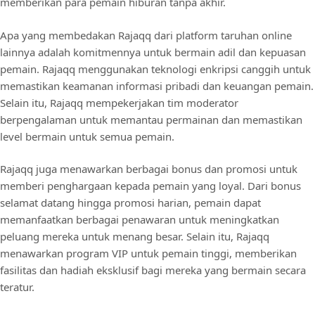
memberikan para pemain hiburan tanpa akhir.
Apa yang membedakan Rajaqq dari platform taruhan online
lainnya adalah komitmennya untuk bermain adil dan kepuasan
pemain. Rajaqq menggunakan teknologi enkripsi canggih untuk
memastikan keamanan informasi pribadi dan keuangan pemain.
Selain itu, Rajaqq mempekerjakan tim moderator
berpengalaman untuk memantau permainan dan memastikan
level bermain untuk semua pemain.
Rajaqq juga menawarkan berbagai bonus dan promosi untuk
memberi penghargaan kepada pemain yang loyal. Dari bonus
selamat datang hingga promosi harian, pemain dapat
memanfaatkan berbagai penawaran untuk meningkatkan
peluang mereka untuk menang besar. Selain itu, Rajaqq
menawarkan program VIP untuk pemain tinggi, memberikan
fasilitas dan hadiah eksklusif bagi mereka yang bermain secara
teratur.