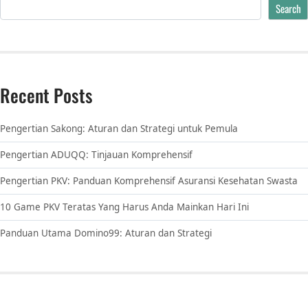
Search
Recent Posts
Pengertian Sakong: Aturan dan Strategi untuk Pemula
Pengertian ADUQQ: Tinjauan Komprehensif
Pengertian PKV: Panduan Komprehensif Asuransi Kesehatan Swasta
10 Game PKV Teratas Yang Harus Anda Mainkan Hari Ini
Panduan Utama Domino99: Aturan dan Strategi