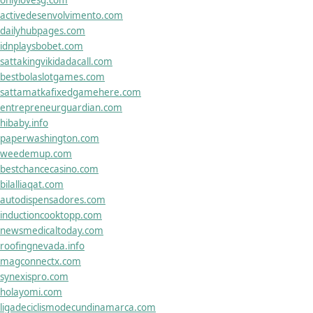
onlylovesg.com
activedesenvolvimento.com
dailyhubpages.com
idnplaysbobet.com
sattakingvikidadacall.com
bestbolaslotgames.com
sattamatkafixedgamehere.com
entrepreneurguardian.com
hibaby.info
paperwashington.com
weedemup.com
bestchancecasino.com
bilalliaqat.com
autodispensadores.com
inductioncooktopp.com
newsmedicaltoday.com
roofingnevada.info
magconnectx.com
synexispro.com
holayomi.com
ligadeciclismodecundinamarca.com