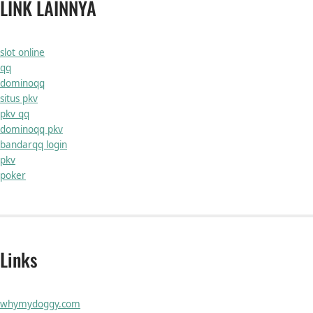
LINK LAINNYA
slot online
qq
dominoqq
situs pkv
pkv qq
dominoqq pkv
bandarqq login
pkv
poker
Links
whymydoggy.com