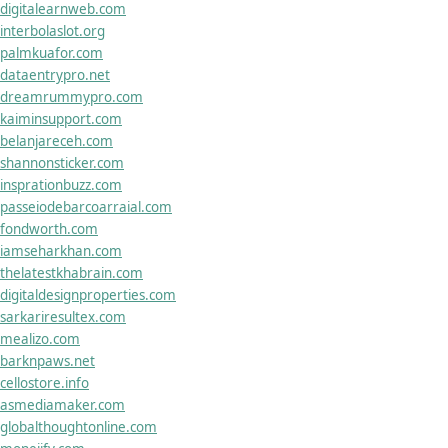
digitalearnweb.com
interbolaslot.org
palmkuafor.com
dataentrypro.net
dreamrummypro.com
kaiminsupport.com
belanjareceh.com
shannonsticker.com
insprationbuzz.com
passeiodebarcoarraial.com
fondworth.com
iamseharkhan.com
thelatestkhabrain.com
digitaldesignproperties.com
sarkariresultex.com
mealizo.com
barknpaws.net
cellostore.info
asmediamaker.com
globalthoughtonline.com