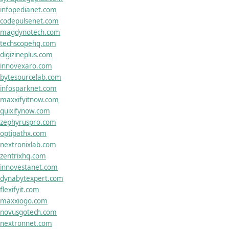
infopedianet.com
codepulsenet.com
magdynotech.com
techscopehq.com
digizineplus.com
innovexaro.com
bytesourcelab.com
infosparknet.com
maxxifyitnow.com
quixifynow.com
zephyruspro.com
optipathx.com
nextronixlab.com
zentrixhq.com
innovestanet.com
dynabytexpert.com
flexifyit.com
maxxiogo.com
novusgotech.com
nextronnet.com