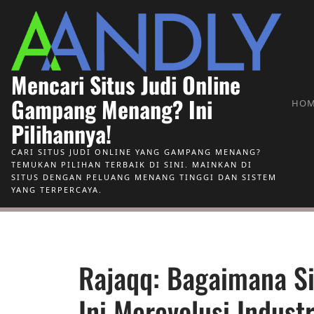
Skip to Content
Mencari Situs Judi Online
Gampang Menang? Ini
HO
Pilihannya!
CARI SITUS JUDI ONLINE YANG GAMPANG MENANG?
TEMUKAN PILIHAN TERBAIK DI SINI. MAINKAN DI
SITUS DENGAN PELUANG MENANG TINGGI DAN SISTEM
YANG TERPERCAYA.
Rajaqq: Bagaimana Si
Ini Merevolusi Indust