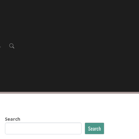
Search
L
Search
Search