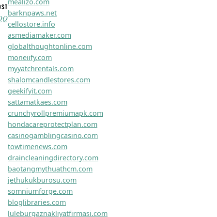
mealizo.com
OST
barknpaws.net
iQQ
cellostore.info
asmediamaker.com
globalthoughtonline.com
moneiify.com
myyatchrentals.com
shalomcandlestores.com
geekifyit.com
sattamatkaes.com
crunchyrollpremiumapk.com
hondacareprotectplan.com
casinogamblingcasino.com
towtimenews.com
draincleaningdirectory.com
baotangmythuathcm.com
jethukukburosu.com
somniumforge.com
bloglibraries.com
luleburgaznakliyatfirmasi.com