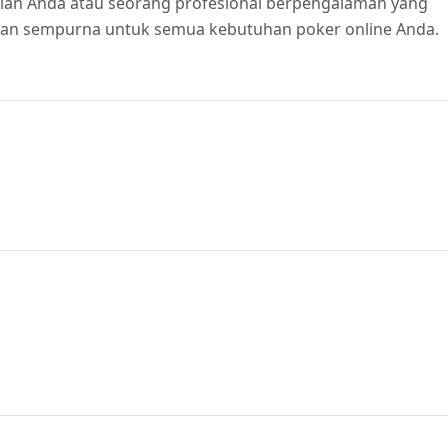
lan Anda atau seorang profesional berpengalaman yang
ihan sempurna untuk semua kebutuhan poker online Anda.