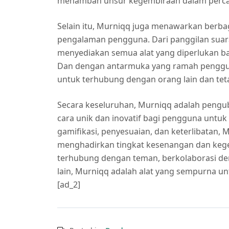
menambah unsur kegembiraan dalam perc
Selain itu, Murniqq juga menawarkan berba
pengalaman pengguna. Dari panggilan suara
menyediakan semua alat yang diperlukan bag
Dan dengan antarmuka yang ramah penggun
untuk terhubung dengan orang lain dan te
Secara keseluruhan, Murniqq adalah pengu
cara unik dan inovatif bagi pengguna untu
gamifikasi, penyesuaian, dan keterlibatan, 
menghadirkan tingkat kesenangan dan kege
terhubung dengan teman, berkolaborasi de
lain, Murniqq adalah alat yang sempurna 
[ad_2]