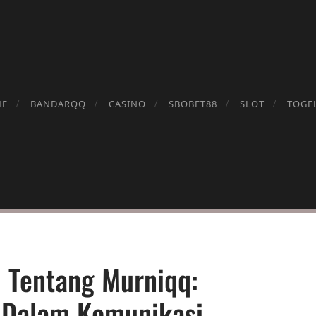
ME
BANDARQQ
CASINO
SBOBET88
SLOT
TOGE
Tentang Murniqq:
 Dalam Komunikasi