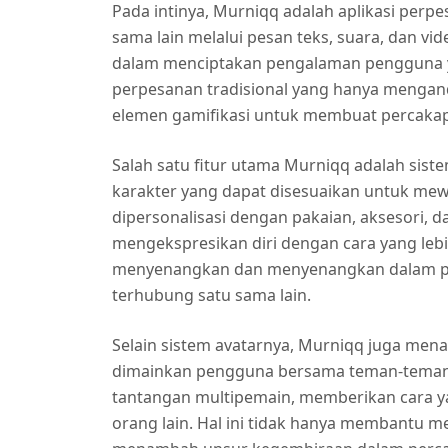
Pada intinya, Murniqq adalah aplikasi pe
sama lain melalui pesan teks, suara, dan
dalam menciptakan pengalaman pengguna ya
perpesanan tradisional yang hanya menga
elemen gamifikasi untuk membuat percakap
Salah satu fitur utama Murniqq adalah si
karakter yang dapat disesuaikan untuk mewaki
dipersonalisasi dengan pakaian, aksesori,
mengekspresikan diri dengan cara yang lebi
menyenangkan dan menyenangkan dalam pe
terhubung satu sama lain.
Selain sistem avatarnya, Murniqq juga me
dimainkan pengguna bersama teman-temannya
tantangan multipemain, memberikan cara 
orang lain. Hal ini tidak hanya membantu 