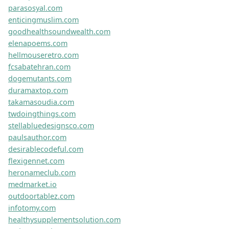
parasosyal.com
enticingmuslim.com
goodhealthsoundwealth.com
elenapoems.com
hellmouseretro.com
fcsabatehran.com
dogemutants.com
duramaxtop.com
takamasoudia.com
twdoingthings.com
stellabluedesignsco.com
paulsauthor.com
desirablecodeful.com
flexigennet.com
heronameclub.com
medmarket.io
outdoortablez.com
infotomy.com
healthysupplementsolution.com