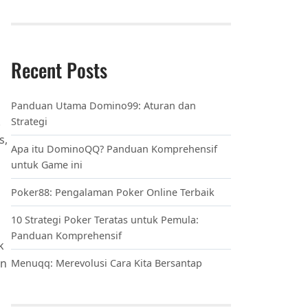
Recent Posts
Panduan Utama Domino99: Aturan dan
.
Strategi
s,
Apa itu DominoQQ? Panduan Komprehensif
untuk Game ini
Poker88: Pengalaman Poker Online Terbaik
10 Strategi Poker Teratas untuk Pemula:
Panduan Komprehensif
k
an
Menuqq: Merevolusi Cara Kita Bersantap