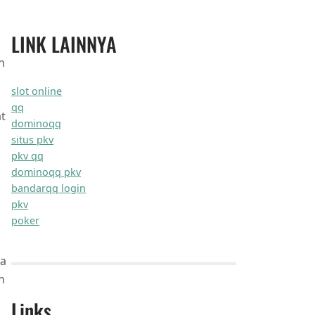
LINK LAINNYA
n
slot online
qq
t
dominoqq
situs pkv
pkv qq
dominoqq pkv
bandarqq login
pkv
poker
ga
n
Links