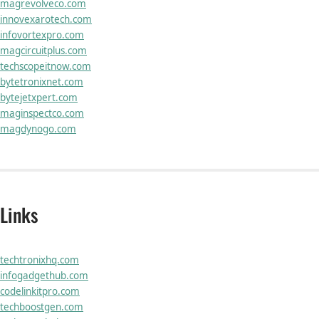
magrevolveco.com
innovexarotech.com
infovortexpro.com
magcircuitplus.com
techscopeitnow.com
bytetronixnet.com
bytejetxpert.com
maginspectco.com
magdynogo.com
Links
techtronixhq.com
infogadgethub.com
codelinkitpro.com
techboostgen.com