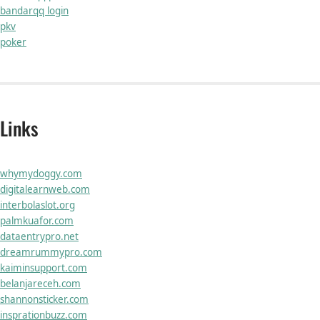
bandarqq login
pkv
poker
Links
whymydoggy.com
digitalearnweb.com
interbolaslot.org
palmkuafor.com
dataentrypro.net
dreamrummypro.com
kaiminsupport.com
belanjareceh.com
shannonsticker.com
insprationbuzz.com