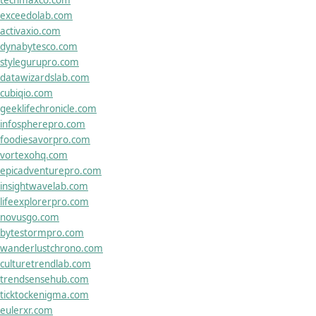
techmaxco.com
exceedolab.com
activaxio.com
dynabytesco.com
stylegurupro.com
datawizardslab.com
cubiqio.com
geeklifechronicle.com
infospherepro.com
foodiesavorpro.com
vortexohq.com
epicadventurepro.com
insightwavelab.com
lifeexplorerpro.com
novusgo.com
bytestormpro.com
wanderlustchrono.com
culturetrendlab.com
trendsensehub.com
ticktockenigma.com
eulerxr.com