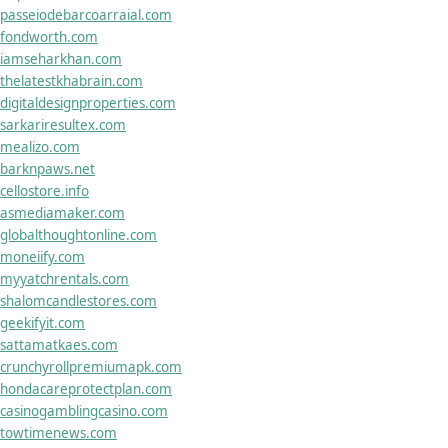
passeiodebarcoarraial.com
fondworth.com
iamseharkhan.com
thelatestkhabrain.com
digitaldesignproperties.com
sarkariresultex.com
mealizo.com
barknpaws.net
cellostore.info
asmediamaker.com
globalthoughtonline.com
moneiify.com
myyatchrentals.com
shalomcandlestores.com
geekifyit.com
sattamatkaes.com
crunchyrollpremiumapk.com
hondacareprotectplan.com
casinogamblingcasino.com
towtimenews.com