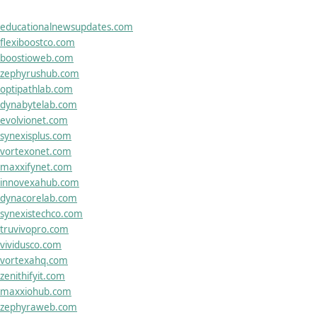
educationalnewsupdates.com
flexiboostco.com
boostioweb.com
zephyrushub.com
optipathlab.com
dynabytelab.com
evolvionet.com
synexisplus.com
vortexonet.com
maxxifynet.com
innovexahub.com
dynacorelab.com
synexistechco.com
truvivopro.com
vividusco.com
vortexahq.com
zenithifyit.com
maxxiohub.com
zephyraweb.com