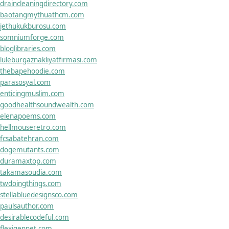
draincleaningdirectory.com
baotangmythuathcm.com
jethukukburosu.com
somniumforge.com
bloglibraries.com
luleburgaznakliyatfirmasi.com
thebapehoodie.com
parasosyal.com
enticingmuslim.com
goodhealthsoundwealth.com
elenapoems.com
hellmouseretro.com
fcsabatehran.com
dogemutants.com
duramaxtop.com
takamasoudia.com
twdoingthings.com
stellabluedesignsco.com
paulsauthor.com
desirablecodeful.com
flexigennet.com