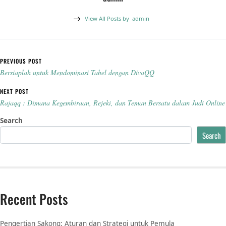
View All Posts by
admin
Post navigation
PREVIOUS POST
Bersiaplah untuk Mendominasi Tabel dengan DivaQQ
NEXT POST
Rajaqq : Dimana Kegembiraan, Rejeki, dan Teman Bersatu dalam Judi Online
Search
Search
Recent Posts
Pengertian Sakong: Aturan dan Strategi untuk Pemula