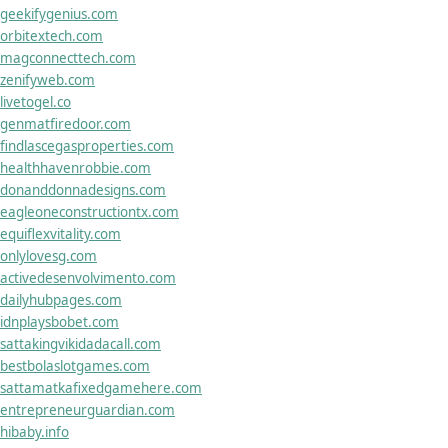
geekifygenius.com
orbitextech.com
magconnecttech.com
zenifyweb.com
livetogel.co
genmatfiredoor.com
findlascegasproperties.com
healthhavenrobbie.com
donanddonnadesigns.com
eagleoneconstructiontx.com
equiflexvitality.com
onlylovesg.com
activedesenvolvimento.com
dailyhubpages.com
idnplaysbobet.com
sattakingvikidadacall.com
bestbolaslotgames.com
sattamatkafixedgamehere.com
entrepreneurguardian.com
hibaby.info