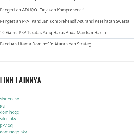
Pengertian ADUQQ: Tinjauan Komprehensif
Pengertian PKV: Panduan Komprehensif Asuransi Kesehatan Swasta
10 Game PKV Teratas Yang Harus Anda Mainkan Hari Ini
Panduan Utama Domino99: Aturan dan Strategi
LINK LAINNYA
slot online
qq
dominoqq
situs pkv
pkv qq
dominoqq pkv