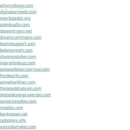
whymydoggy.com
digitalearnweb.com
interbolaslot.org
palmkuafor.com
dataentrypro.net
dreamrummypro.com
kaiminsupport.com
belanjareceh.com
shannonsticker.com
insprationbuzz.com
passeiodebarcoarraial.com
fondworth.com
iamseharkhan.com
thelatestkhabrain.com
digitaldesignproperties.com
sarkariresultex.com
mealizo.com
barknpaws.net
cellostore.info
asmediamaker.com