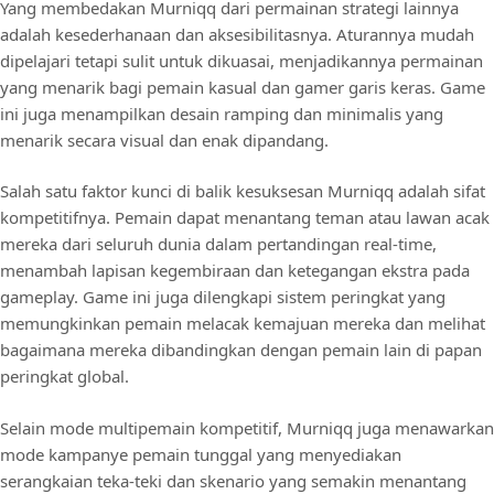
Yang membedakan Murniqq dari permainan strategi lainnya
adalah kesederhanaan dan aksesibilitasnya. Aturannya mudah
dipelajari tetapi sulit untuk dikuasai, menjadikannya permainan
yang menarik bagi pemain kasual dan gamer garis keras. Game
ini juga menampilkan desain ramping dan minimalis yang
menarik secara visual dan enak dipandang.
Salah satu faktor kunci di balik kesuksesan Murniqq adalah sifat
kompetitifnya. Pemain dapat menantang teman atau lawan acak
mereka dari seluruh dunia dalam pertandingan real-time,
menambah lapisan kegembiraan dan ketegangan ekstra pada
gameplay. Game ini juga dilengkapi sistem peringkat yang
memungkinkan pemain melacak kemajuan mereka dan melihat
bagaimana mereka dibandingkan dengan pemain lain di papan
peringkat global.
Selain mode multipemain kompetitif, Murniqq juga menawarkan
mode kampanye pemain tunggal yang menyediakan
serangkaian teka-teki dan skenario yang semakin menantang