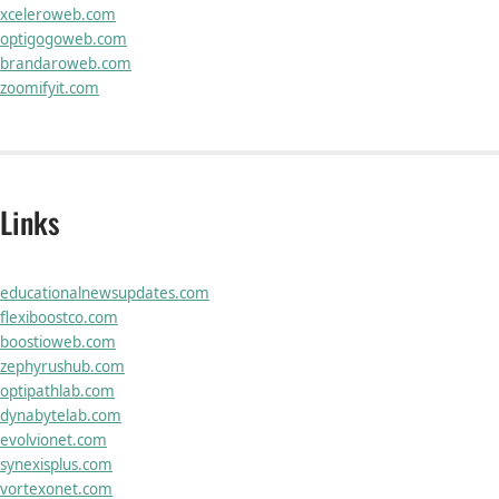
xceleroweb.com
optigogoweb.com
brandaroweb.com
zoomifyit.com
Links
educationalnewsupdates.com
flexiboostco.com
boostioweb.com
zephyrushub.com
optipathlab.com
dynabytelab.com
evolvionet.com
synexisplus.com
vortexonet.com