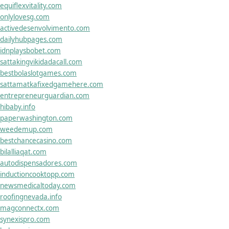
equiflexvitality.com
onlylovesg.com
activedesenvolvimento.com
dailyhubpages.com
idnplaysbobet.com
sattakingvikidadacall.com
bestbolaslotgames.com
sattamatkafixedgamehere.com
entrepreneurguardian.com
hibaby.info
paperwashington.com
weedemup.com
bestchancecasino.com
bilalliaqat.com
autodispensadores.com
inductioncooktopp.com
newsmedicaltoday.com
roofingnevada.info
magconnectx.com
synexispro.com