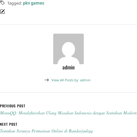
Tagged:
pkv games
admin
View All Posts by
admin
Post navigation
PREVIOUS POST
MenuQQ: Mendefinisikan Ulang Masakan Indonesia dengan Sentuhan Modern
NEXT POST
Temukan Serunya Permainan Online di Bandarjudiqq