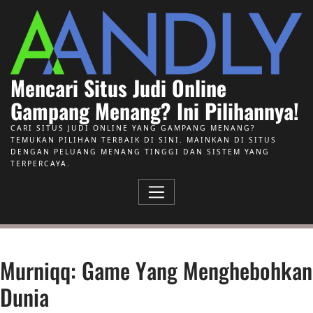
Skip to Content
Mencari Situs Judi Online
Gampang Menang? Ini Pilihannya!
CARI SITUS JUDI ONLINE YANG GAMPANG MENANG?
TEMUKAN PILIHAN TERBAIK DI SINI. MAINKAN DI SITUS
DENGAN PELUANG MENANG TINGGI DAN SISTEM YANG
TERPERCAYA.
Murniqq: Game Yang Menghebohkan
Dunia