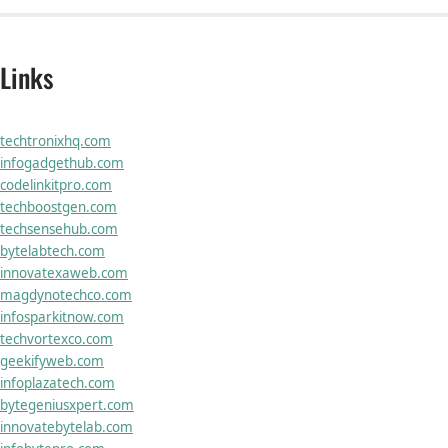
Links
techtronixhq.com
infogadgethub.com
codelinkitpro.com
techboostgen.com
techsensehub.com
bytelabtech.com
innovatexaweb.com
magdynotechco.com
infosparkitnow.com
techvortexco.com
geekifyweb.com
infoplazatech.com
bytegeniusxpert.com
innovatebytelab.com