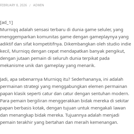
FEBRUARY 8, 2026
ADMIN
[ad_1]
Murniqq adalah sensasi terbaru di dunia game seluler, yang
menggemparkan komunitas game dengan gameplaynya yang
adiktif dan sifat kompetitifnya. Dikembangkan oleh studio indie
kecil, Murniqq dengan cepat mendapatkan banyak pengikut,
dengan jutaan pemain di seluruh dunia terpikat pada
mekanisme unik dan gameplay yang menarik.
Jadi, apa sebenarnya Murniqq itu? Sederhananya, ini adalah
permainan strategi yang menggabungkan elemen permainan
papan klasik seperti catur dan catur dengan sentuhan modern.
Para pemain bergiliran menggerakkan bidak mereka di sekitar
papan berbasis kotak, dengan tujuan untuk mengakali lawan
dan menangkap bidak mereka. Tujuannya adalah menjadi
pemain terakhir yang bertahan dan meraih kemenangan.