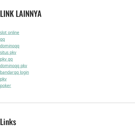
LINK LAINNYA
slot online
qq
dominoqq
situs pkv
pkv qq
dominoqq pkv
bandarqq login
pkv
poker
Links