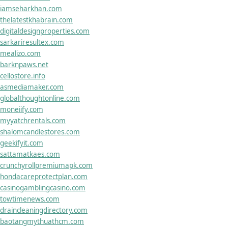
iamseharkhan.com
thelatestkhabrain.com
digitaldesignproperties.com
sarkariresultex.com
mealizo.com
barknpaws.net
cellostore.info
asmediamaker.com
globalthoughtonline.com
moneiify.com
myyatchrentals.com
shalomcandlestores.com
geekifyit.com
sattamatkaes.com
crunchyrollpremiumapk.com
hondacareprotectplan.com
casinogamblingcasino.com
towtimenews.com
draincleaningdirectory.com
baotangmythuathcm.com