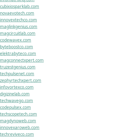
cubixiosparklab.com
novaevotech.com
innovextechco.com
maglinkgenius.com
magcircuitlab.com
codewavex.com
byteboostco.com
elektrabyteco.com
magconnectxpert.com
truzestgenius.com
techpulsenet.com
zephyrtechxpert.com
infovortexco.com
digizinelab.com
techwavego.com
codepulsex.com
techscopetech.com
magdynoweb.com
innovexaroweb.com
techreviveco.com