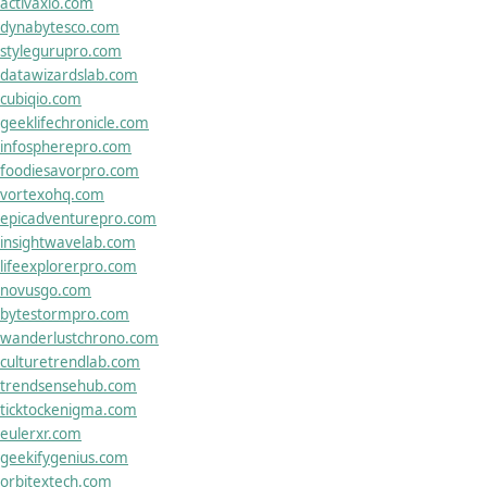
activaxio.com
dynabytesco.com
stylegurupro.com
datawizardslab.com
cubiqio.com
geeklifechronicle.com
infospherepro.com
foodiesavorpro.com
vortexohq.com
epicadventurepro.com
insightwavelab.com
lifeexplorerpro.com
novusgo.com
bytestormpro.com
wanderlustchrono.com
culturetrendlab.com
trendsensehub.com
ticktockenigma.com
eulerxr.com
geekifygenius.com
orbitextech.com