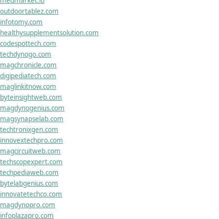
medmarket.io
outdoortablez.com
infotomy.com
healthysupplementsolution.com
codespottech.com
techdynogo.com
magchronicle.com
digipediatech.com
maglinkitnow.com
byteinsightweb.com
magdynogenius.com
magsynapselab.com
techtronixgen.com
innovextechpro.com
magcircuitweb.com
techscopexpert.com
techpediaweb.com
bytelabgenius.com
innovatetechco.com
magdynopro.com
infoplazapro.com