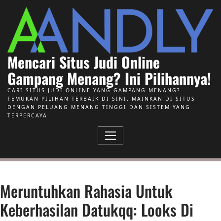
Skip to Content
Mencari Situs Judi Online
Gampang Menang? Ini Pilihannya!
CARI SITUS JUDI ONLINE YANG GAMPANG MENANG?
TEMUKAN PILIHAN TERBAIK DI SINI. MAINKAN DI SITUS
DENGAN PELUANG MENANG TINGGI DAN SISTEM YANG
TERPERCAYA.
Meruntuhkan Rahasia Untuk
Keberhasilan Datukqq: Looks Di