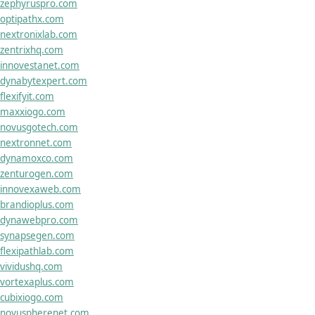
zephyruspro.com
optipathx.com
nextronixlab.com
zentrixhq.com
innovestanet.com
dynabytexpert.com
flexifyit.com
maxxiogo.com
novusgotech.com
nextronnet.com
dynamoxco.com
zenturogen.com
innovexaweb.com
brandioplus.com
dynawebpro.com
synapsegen.com
flexipathlab.com
vividushq.com
vortexaplus.com
cubixiogo.com
novuspherenet.com