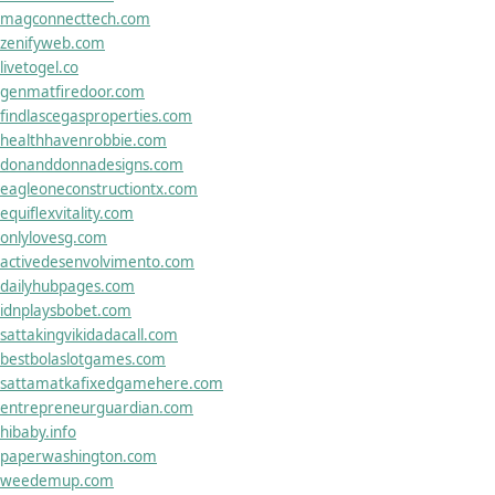
magconnecttech.com
zenifyweb.com
livetogel.co
genmatfiredoor.com
findlascegasproperties.com
healthhavenrobbie.com
donanddonnadesigns.com
eagleoneconstructiontx.com
equiflexvitality.com
onlylovesg.com
activedesenvolvimento.com
dailyhubpages.com
idnplaysbobet.com
sattakingvikidadacall.com
bestbolaslotgames.com
sattamatkafixedgamehere.com
entrepreneurguardian.com
hibaby.info
paperwashington.com
weedemup.com