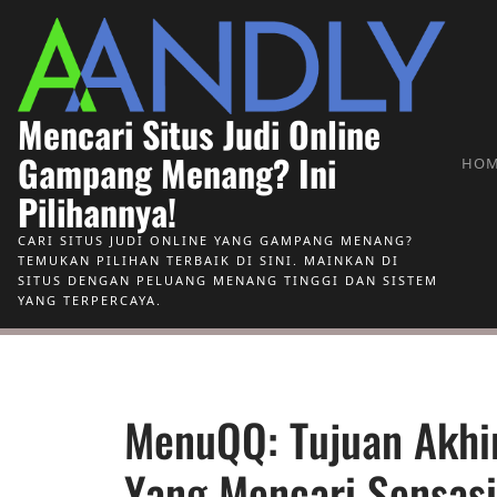
Skip to Content
Mencari Situs Judi Online
Gampang Menang? Ini
HO
Pilihannya!
CARI SITUS JUDI ONLINE YANG GAMPANG MENANG?
TEMUKAN PILIHAN TERBAIK DI SINI. MAINKAN DI
SITUS DENGAN PELUANG MENANG TINGGI DAN SISTEM
YANG TERPERCAYA.
MenuQQ: Tujuan Akhi
Yang Mencari Sensas