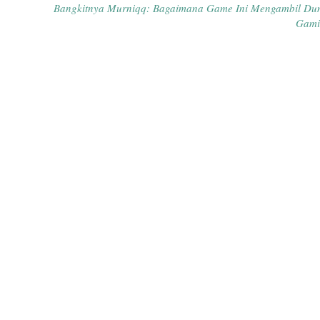
Bangkitnya Murniqq: Bagaimana Game Ini Mengambil Du
Gami