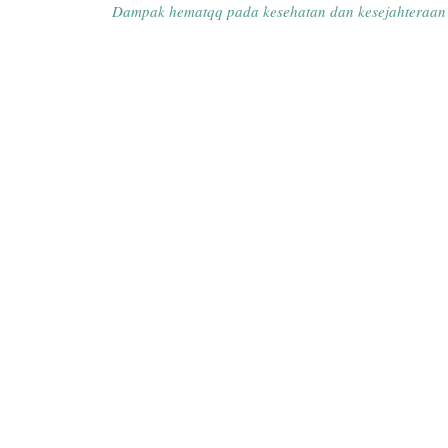
Dampak hematqq pada kesehatan dan kesejahteraan