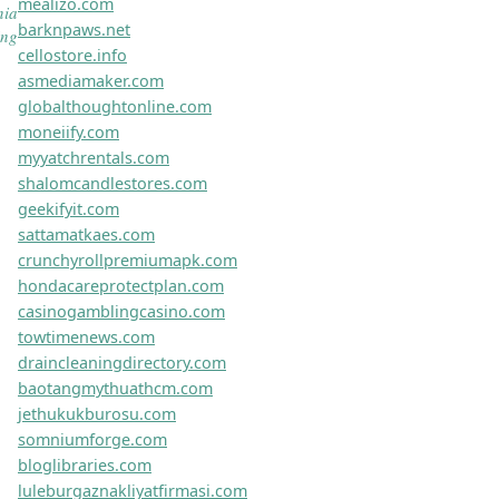
mealizo.com
nia
barknpaws.net
ng
cellostore.info
asmediamaker.com
globalthoughtonline.com
moneiify.com
myyatchrentals.com
shalomcandlestores.com
geekifyit.com
sattamatkaes.com
crunchyrollpremiumapk.com
hondacareprotectplan.com
casinogamblingcasino.com
towtimenews.com
draincleaningdirectory.com
baotangmythuathcm.com
jethukukburosu.com
somniumforge.com
bloglibraries.com
luleburgaznakliyatfirmasi.com