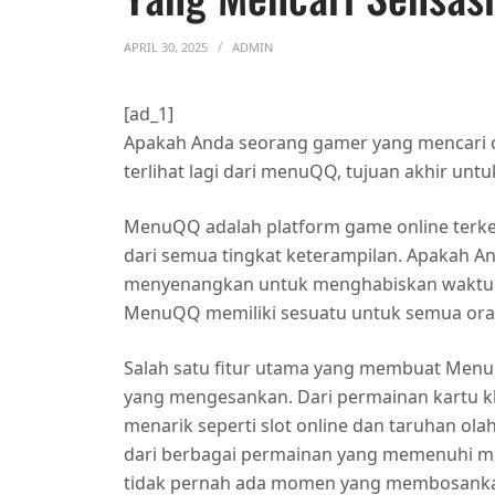
APRIL 30, 2025
ADMIN
[ad_1]
Apakah Anda seorang gamer yang mencari ca
terlihat lagi dari menuQQ, tujuan akhir unt
MenuQQ adalah platform game online ter
dari semua tingkat keterampilan. Apakah A
menyenangkan untuk menghabiskan waktu a
MenuQQ memiliki sesuatu untuk semua ora
Salah satu fitur utama yang membuat MenuQ
yang mengesankan. Dari permainan kartu kla
menarik seperti slot online dan taruhan o
dari berbagai permainan yang memenuhi mi
tidak pernah ada momen yang membosankan