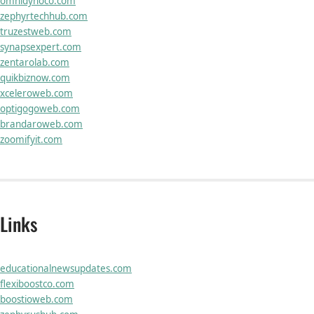
omnidynoco.com
zephyrtechhub.com
truzestweb.com
synapsexpert.com
zentarolab.com
quikbiznow.com
xceleroweb.com
optigogoweb.com
brandaroweb.com
zoomifyit.com
Links
educationalnewsupdates.com
flexiboostco.com
boostioweb.com