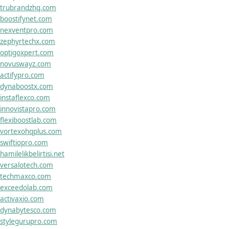
trubrandzhq.com
boostifynet.com
nexventpro.com
zephyrtechx.com
optigoxpert.com
novuswayz.com
actifypro.com
dynaboostx.com
instaflexco.com
innovistapro.com
flexiboostlab.com
vortexohqplus.com
swiftiopro.com
hamilelikbelirtisi.net
versalotech.com
techmaxco.com
exceedolab.com
activaxio.com
dynabytesco.com
stylegurupro.com