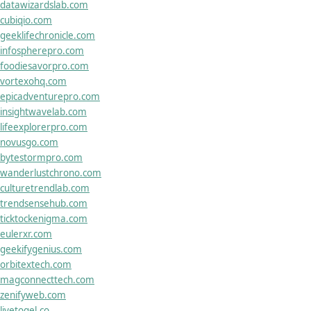
datawizardslab.com
cubiqio.com
geeklifechronicle.com
infospherepro.com
foodiesavorpro.com
vortexohq.com
epicadventurepro.com
insightwavelab.com
lifeexplorerpro.com
novusgo.com
bytestormpro.com
wanderlustchrono.com
culturetrendlab.com
trendsensehub.com
ticktockenigma.com
eulerxr.com
geekifygenius.com
orbitextech.com
magconnecttech.com
zenifyweb.com
livetogel.co