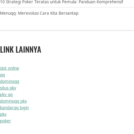
10 Strategi Poker Teratas untuk Pemula: Panduan Komprehensif
Menuqq: Merevolusi Cara Kita Bersantap
LINK LAINNYA
slot online
qq
dominoqq
situs pkv
pkv qq
dominoqq pkv
bandarqq login
pkv
poker