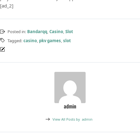
[ad_2]
Posted in:
Bandarqq
,
Casino
,
Slot
Tagged:
casino
,
pkv games
,
slot
admin
View All Posts by
admin