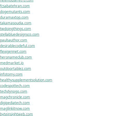
hellmouseretro.com
fcsabatehran.com
dogemutants.com
duramaxtop.com
takamasoudia.com
twdoingthings.com
stellabluedesignsco.com
paulsauthor.com
desirablecodeful.com
flexigennet.com
heronameclub.com
medmarket.io
outdoortablez.com
infotomy.com
healthysupplementsolution.com
codespottech.com
techdynogo.com
magchronicle.com
digipediatech.com
maglinkitnow.com
byteinsightweb.com