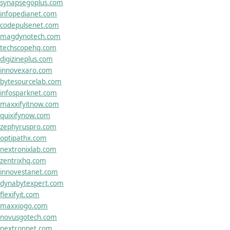
synapsegoplus.com
infopedianet.com
codepulsenet.com
magdynotech.com
techscopehq.com
digizineplus.com
innovexaro.com
bytesourcelab.com
infosparknet.com
maxxifyitnow.com
quixifynow.com
zephyruspro.com
optipathx.com
nextronixlab.com
zentrixhq.com
innovestanet.com
dynabytexpert.com
flexifyit.com
maxxiogo.com
novusgotech.com
nextronnet.com