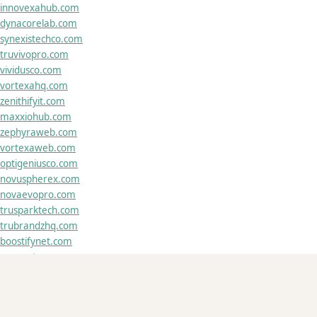
innovexahub.com
dynacorelab.com
synexistechco.com
truvivopro.com
vividusco.com
vortexahq.com
zenithifyit.com
maxxiohub.com
zephyraweb.com
vortexaweb.com
optigeniusco.com
novuspherex.com
novaevopro.com
trusparktech.com
trubrandzhq.com
boostifynet.com
nexventpro.com
zephyrtechx.com
optigoxpert.com
novuswayz.com