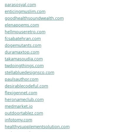
parasosyal.com
enticingmuslim.com
goodhealthsoundwealth.com
elenapoems.com
hellmouseretro.com
fcsabatehran.com
dogemutants.com
duramaxtop.com
takamasoudia.com
twdoingthings.com
stellabluedesignsco.com
paulsauthor.com
desirablecodeful.com
flexigennet.com
heronameclub.com
medmarket.io
outdoortablez.com
infotomy.com
healthysupplementsolution.com