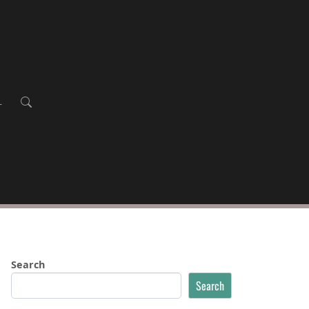
Search
L
Search
Search