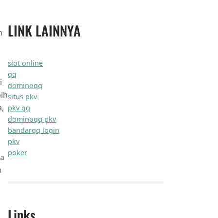
LINK LAINNYA
n
slot online
qq
i
dominoqq
ih
situs pkv
a,
pkv qq
dominoqq pkv
bandarqq login
pkv
poker
la
n
Links