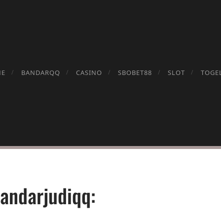
ME
BANDARQQ
CASINO
SBOBET88
SLOT
TOGE
Bandarjudiqq: