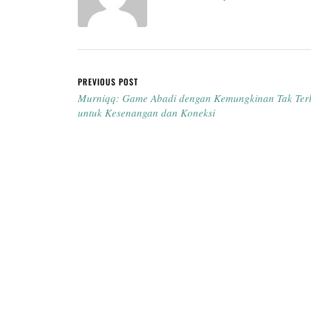
Post navigation
PREVIOUS POST
Murniqq: Game Abadi dengan Kemungkinan Tak Ter
untuk Kesenangan dan Koneksi