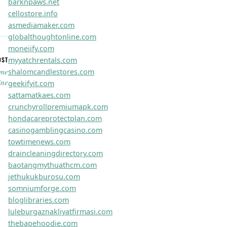
barknpaws.net
cellostore.info
asmediamaker.com
globalthoughtonline.com
moneiify.com
OST
myyatchrentals.com
ame
shalomcandlestores.com
ine
geekifyit.com
sattamatkaes.com
crunchyrollpremiumapk.com
hondacareprotectplan.com
casinogamblingcasino.com
towtimenews.com
draincleaningdirectory.com
baotangmythuathcm.com
jethukukburosu.com
somniumforge.com
bloglibraries.com
luleburgaznakliyatfirmasi.com
thebapehoodie.com