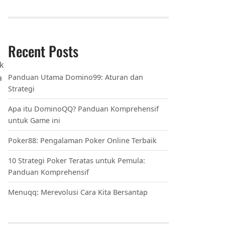
Recent Posts
k
a
Panduan Utama Domino99: Aturan dan
Strategi
Apa itu DominoQQ? Panduan Komprehensif
untuk Game ini
Poker88: Pengalaman Poker Online Terbaik
.
10 Strategi Poker Teratas untuk Pemula:
Panduan Komprehensif
Menuqq: Merevolusi Cara Kita Bersantap