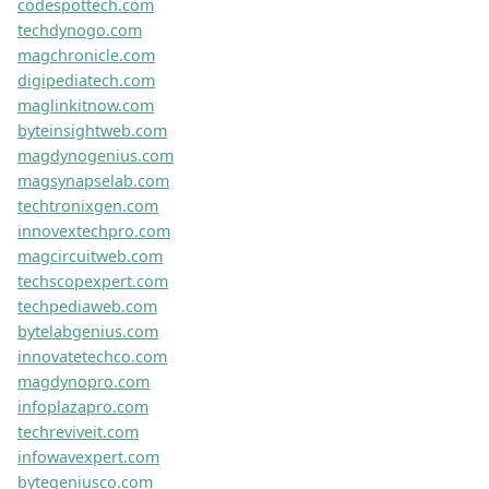
codespottech.com
techdynogo.com
magchronicle.com
digipediatech.com
maglinkitnow.com
byteinsightweb.com
magdynogenius.com
magsynapselab.com
techtronixgen.com
innovextechpro.com
magcircuitweb.com
techscopexpert.com
techpediaweb.com
bytelabgenius.com
innovatetechco.com
magdynopro.com
infoplazapro.com
techreviveit.com
infowavexpert.com
bytegeniusco.com