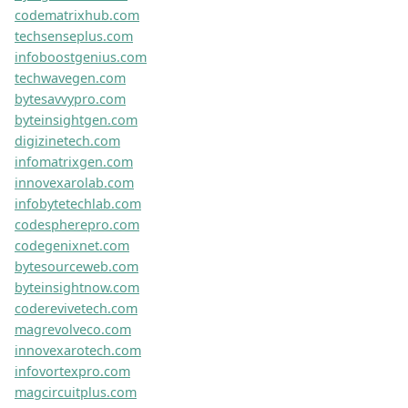
codematrixhub.com
techsenseplus.com
infoboostgenius.com
techwavegen.com
bytesavvypro.com
byteinsightgen.com
digizinetech.com
infomatrixgen.com
innovexarolab.com
infobytetechlab.com
codespherepro.com
codegenixnet.com
bytesourceweb.com
byteinsightnow.com
coderevivetech.com
magrevolveco.com
innovexarotech.com
infovortexpro.com
magcircuitplus.com