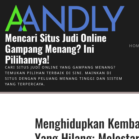
Skip to Content
Mencari Situs Judi Online
Gampang Menang? Ini
HO
Pilihannya!
CARI SITUS JUDI ONLINE YANG GAMPANG MENANG?
TEMUKAN PILIHAN TERBAIK DI SINI. MAINKAN DI
SITUS DENGAN PELUANG MENANG TINGGI DAN SISTEM
YANG TERPERCAYA.
Menghidupkan Kembal
Yang Hilang: Melestar