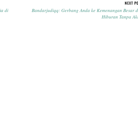
NEXT P
ia di
Bandarjudiqq: Gerbang Anda ke Kemenangan Besar 
Hiburan Tanpa Ak