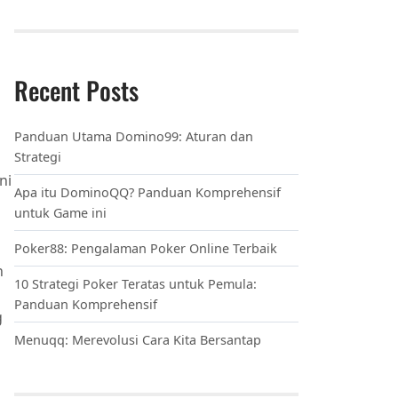
Recent Posts
Panduan Utama Domino99: Aturan dan
Strategi
ni
Apa itu DominoQQ? Panduan Komprehensif
untuk Game ini
Poker88: Pengalaman Poker Online Terbaik
h
10 Strategi Poker Teratas untuk Pemula:
Panduan Komprehensif
g
Menuqq: Merevolusi Cara Kita Bersantap