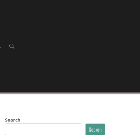
Search
L
Search
Search