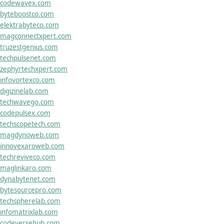
codewavex.com
byteboostco.com
elektrabyteco.com
magconnectxpert.com
truzestgenius.com
techpulsenet.com
zephyrtechxpert.com
infovortexco.com
digizinelab.com
techwavego.com
codepulsex.com
techscopetech.com
magdynoweb.com
innovexaroweb.com
techreviveco.com
maglinkaro.com
dynabytenet.com
bytesourcepro.com
techspherelab.com
infomatrixlab.com
codeversehub.com