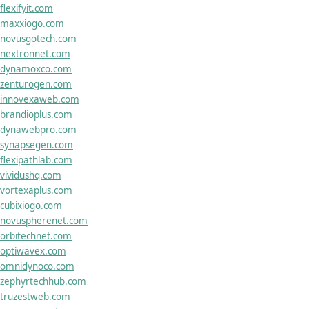
flexifyit.com
maxxiogo.com
novusgotech.com
nextronnet.com
dynamoxco.com
zenturogen.com
innovexaweb.com
brandioplus.com
dynawebpro.com
synapsegen.com
flexipathlab.com
vividushq.com
vortexaplus.com
cubixiogo.com
novuspherenet.com
orbitechnet.com
optiwavex.com
omnidynoco.com
zephyrtechhub.com
truzestweb.com