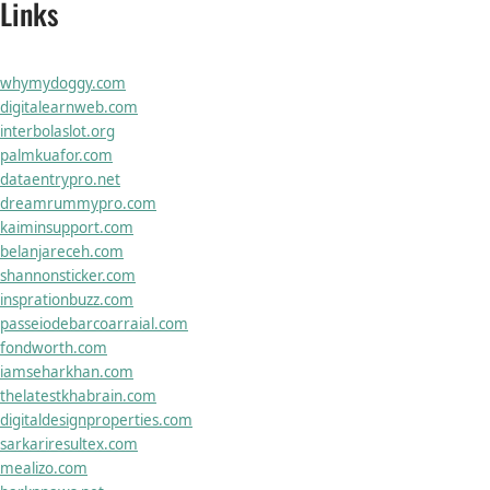
Links
whymydoggy.com
digitalearnweb.com
interbolaslot.org
palmkuafor.com
dataentrypro.net
dreamrummypro.com
kaiminsupport.com
belanjareceh.com
shannonsticker.com
insprationbuzz.com
passeiodebarcoarraial.com
fondworth.com
iamseharkhan.com
thelatestkhabrain.com
digitaldesignproperties.com
sarkariresultex.com
mealizo.com