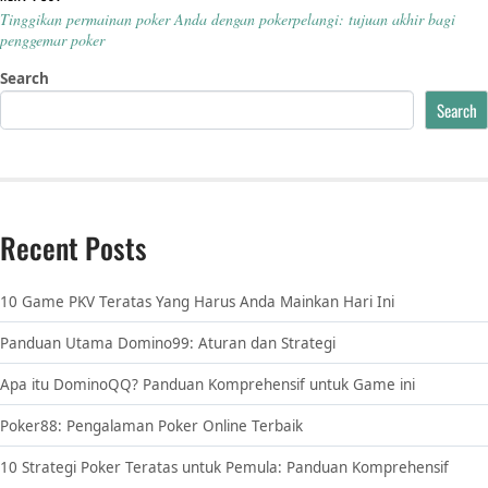
Tinggikan permainan poker Anda dengan pokerpelangi: tujuan akhir bagi
penggemar poker
Search
Search
Recent Posts
10 Game PKV Teratas Yang Harus Anda Mainkan Hari Ini
Panduan Utama Domino99: Aturan dan Strategi
Apa itu DominoQQ? Panduan Komprehensif untuk Game ini
Poker88: Pengalaman Poker Online Terbaik
10 Strategi Poker Teratas untuk Pemula: Panduan Komprehensif