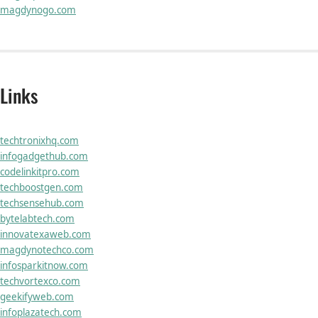
magdynogo.com
Links
techtronixhq.com
infogadgethub.com
codelinkitpro.com
techboostgen.com
techsensehub.com
bytelabtech.com
innovatexaweb.com
magdynotechco.com
infosparkitnow.com
techvortexco.com
geekifyweb.com
infoplazatech.com