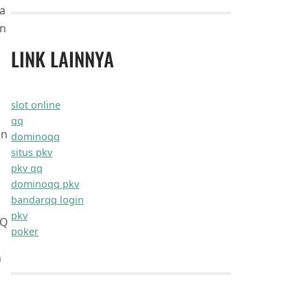
a
an
LINK LAINNYA
slot online
qq
an
dominoqq
situs pkv
pkv qq
dominoqq pkv
bandarqq login
pkv
QQ
poker
h