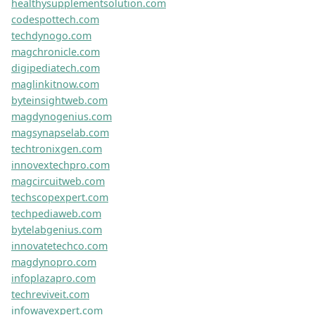
healthysupplementsolution.com
codespottech.com
techdynogo.com
magchronicle.com
digipediatech.com
maglinkitnow.com
byteinsightweb.com
magdynogenius.com
magsynapselab.com
techtronixgen.com
innovextechpro.com
magcircuitweb.com
techscopexpert.com
techpediaweb.com
bytelabgenius.com
innovatetechco.com
magdynopro.com
infoplazapro.com
techreviveit.com
infowavexpert.com