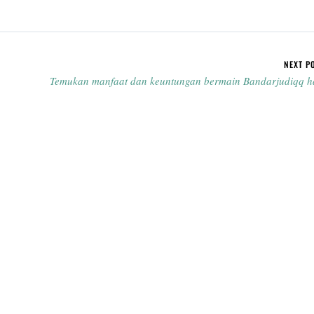
NEXT P
Temukan manfaat dan keuntungan bermain Bandarjudiqq h