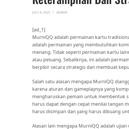
JULY 4, 2025
ADMIN
[ad_1]
MurniQQ adalah permainan kartu tradisional
adalah permainan yang membutuhkan kombin
menang. Tidak seperti permainan kartu lai
atau peluang. Sebaliknya, ini adalah per
berpikir secara strategis dan membuat kep
Salah satu alasan mengapa MurniQQ diangga
karena aturan dan gameplaynya yang kompl
mengharuskan pemain untuk membentuk set 
harus dapat dengan cepat menilai tangan 
harus disimpan dan yang harus dibuang u
Alasan lain mengapa MurniQQ adalah ujian 