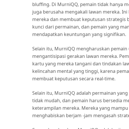
bluffing. Di MurniQQ, pemain tidak hanya
juga berusaha mengakali lawan mereka. In
mereka dan membuat keputusan strategis b
kunci dari permainan, dan pemain yang ma
mendapatkan keuntungan yang signifikan.
Selain itu, MurniQQ mengharuskan pemain u
mengantisipasi gerakan lawan mereka. Pem
kartu yang mereka tangani dan tindakan la
kelincahan mental yang tinggi, karena pem
membuat keputusan secara real-time.
Selain itu, MurniQQ adalah permainan yan
tidak mudah, dan pemain harus bersedia 
keterampilan mereka. Mereka yang mampu m
menghabiskan berjam -jam mengasah stra