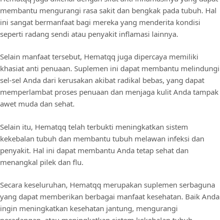
membantu mengurangi rasa sakit dan bengkak pada tubuh. Hal
ini sangat bermanfaat bagi mereka yang menderita kondisi
seperti radang sendi atau penyakit inflamasi lainnya.
Selain manfaat tersebut, Hematqq juga dipercaya memiliki
khasiat anti penuaan. Suplemen ini dapat membantu melindungi
sel-sel Anda dari kerusakan akibat radikal bebas, yang dapat
memperlambat proses penuaan dan menjaga kulit Anda tampak
awet muda dan sehat.
Selain itu, Hematqq telah terbukti meningkatkan sistem
kekebalan tubuh dan membantu tubuh melawan infeksi dan
penyakit. Hal ini dapat membantu Anda tetap sehat dan
menangkal pilek dan flu.
Secara keseluruhan, Hematqq merupakan suplemen serbaguna
yang dapat memberikan berbagai manfaat kesehatan. Baik Anda
ingin meningkatkan kesehatan jantung, mengurangi