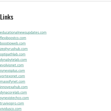
Links
educationalnewsupdates.com
flexiboostco.com
boostioweb.com
zephyrushub.com
optipathlab.com
dynabytelab.com
evolvionet.com
synexisplus.com
vortexonet.com
maxxifynet.com
innovexahub.com
dynacorelab.com
synexistechco.com
truvivopro.com
vividusco.com