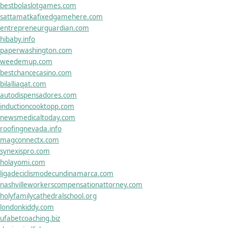
bestbolaslotgames.com
sattamatkafixedgamehere.com
entrepreneurguardian.com
hibaby.info
paperwashington.com
weedemup.com
bestchancecasino.com
bilalliaqat.com
autodispensadores.com
inductioncooktopp.com
newsmedicaltoday.com
roofingnevada.info
magconnectx.com
synexispro.com
holayomi.com
ligadeciclismodecundinamarca.com
nashvilleworkerscompensationattorney.com
holyfamilycathedralschool.org
londonkiddy.com
ufabetcoaching.biz