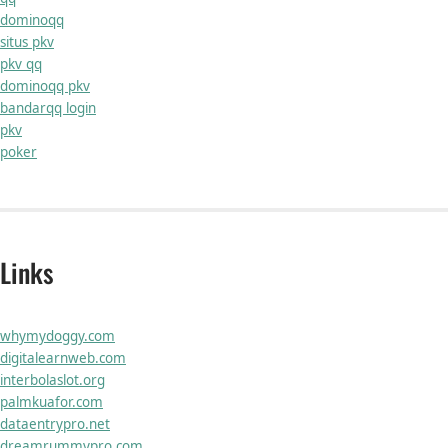
dominoqq
situs pkv
pkv qq
dominoqq pkv
bandarqq login
pkv
poker
Links
whymydoggy.com
digitalearnweb.com
interbolaslot.org
palmkuafor.com
dataentrypro.net
dreamrummypro.com