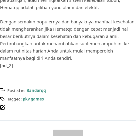
peradangan, atau meningkatkan sistem kekebalan tubuh,
Hematqq adalah pilihan yang alami dan efektif.
Dengan semakin populernya dan banyaknya manfaat kesehatan,
tidak mengherankan jika Hematqq dengan cepat menjadi hal
besar berikutnya dalam kesehatan dan kebugaran alami.
Pertimbangkan untuk menambahkan suplemen ampuh ini ke
dalam rutinitas harian Anda untuk mulai memperoleh
manfaatnya bagi diri Anda sendiri.
[ad_2]
Posted in:
Bandarqq
Tagged:
pkv games