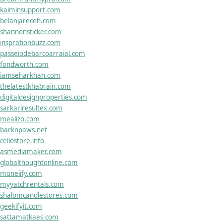
kaiminsupport.com
belanjareceh.com
shannonsticker.com
insprationbuzz.com
passeiodebarcoarraial.com
fondworth.com
iamseharkhan.com
thelatestkhabrain.com
digitaldesignproperties.com
sarkariresultex.com
mealizo.com
barknpaws.net
cellostore.info
asmediamaker.com
globalthoughtonline.com
moneiify.com
myyatchrentals.com
shalomcandlestores.com
geekifyit.com
sattamatkaes.com