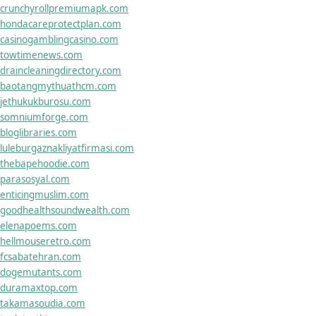
crunchyrollpremiumapk.com
hondacareprotectplan.com
casinogamblingcasino.com
towtimenews.com
draincleaningdirectory.com
baotangmythuathcm.com
jethukukburosu.com
somniumforge.com
bloglibraries.com
luleburgaznakliyatfirmasi.com
thebapehoodie.com
parasosyal.com
enticingmuslim.com
goodhealthsoundwealth.com
elenapoems.com
hellmouseretro.com
fcsabatehran.com
dogemutants.com
duramaxtop.com
takamasoudia.com