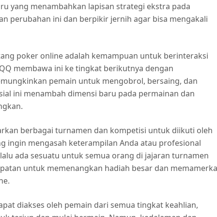
u yang menambahkan lapisan strategi ekstra pada
 perubahan ini dan berpikir jernih agar bisa mengakali
 tentang poker online adalah kemampuan untuk berinteraksi
vaQQ membawa ini ke tingkat berikutnya dengan
mungkinkan pemain untuk mengobrol, bersaing, dan
osial ini menambah dimensi baru pada permainan dan
ngkan.
kan berbagai turnamen dan kompetisi untuk diikuti oleh
g ingin mengasah keterampilan Anda atau profesional
alu ada sesuatu untuk semua orang di jajaran turnamen
empatan untuk memenangkan hadiah besar dan memamerk
ne.
dapat diakses oleh pemain dari semua tingkat keahlian,