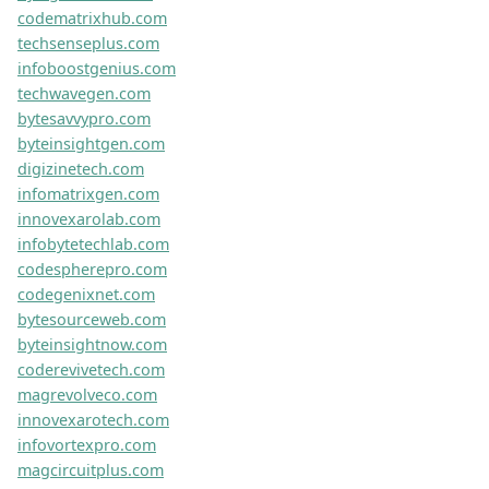
codematrixhub.com
techsenseplus.com
infoboostgenius.com
techwavegen.com
bytesavvypro.com
byteinsightgen.com
digizinetech.com
infomatrixgen.com
innovexarolab.com
infobytetechlab.com
codespherepro.com
codegenixnet.com
bytesourceweb.com
byteinsightnow.com
coderevivetech.com
magrevolveco.com
innovexarotech.com
infovortexpro.com
magcircuitplus.com