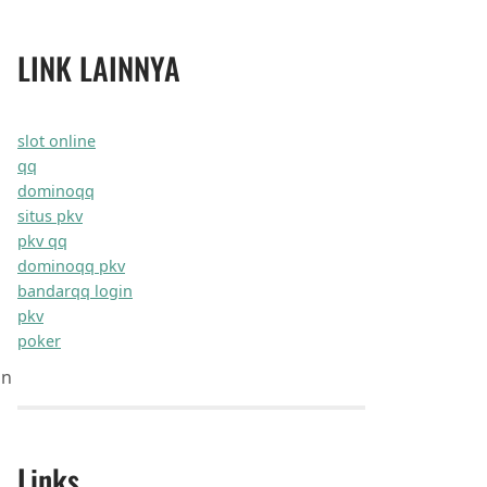
LINK LAINNYA
slot online
qq
dominoqq
situs pkv
pkv qq
dominoqq pkv
bandarqq login
pkv
poker
an
Links