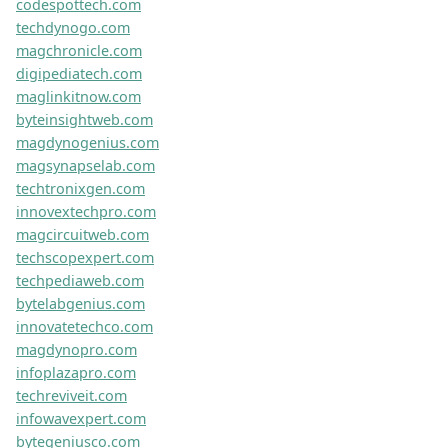
codespottech.com
techdynogo.com
magchronicle.com
digipediatech.com
maglinkitnow.com
byteinsightweb.com
magdynogenius.com
magsynapselab.com
techtronixgen.com
innovextechpro.com
magcircuitweb.com
techscopexpert.com
techpediaweb.com
bytelabgenius.com
innovatetechco.com
magdynopro.com
infoplazapro.com
techreviveit.com
infowavexpert.com
bytegeniusco.com