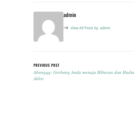
admin
View All Posts by
admin
Post navigation
PREVIOUS POST
Abangqq: Gerbang Anda menuju Hiburan dan Hadi
Akhir