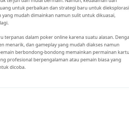
k terjun dan mulai bermain. Namun, kedalaman dan
uang untuk perbaikan dan strategi baru untuk dieksplorasi
 yang mudah dimainkan namun sulit untuk dikuasai,
agi.
ru terpanas dalam poker online karena suatu alasan. Deng
amen menarik, dan gameplay yang mudah diakses namun
a pemain berbondong-bondong memainkan permainan kart
orang profesional berpengalaman atau pemain biasa yang
ntuk dicoba.