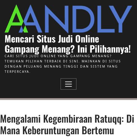
Skip to Content
Mencari Situs Judi Online
Gampang Menang? Ini Pilihannya!
CARI SITUS JUDI ONLINE YANG GAMPANG MENANG?
TEMUKAN PILIHAN TERBAIK DI SINI. MAINKAN DI SITUS
DENGAN PELUANG MENANG TINGGI DAN SISTEM YANG
TERPERCAYA.
Mengalami Kegembiraan Ratuqq: Di
Mana Keberuntungan Bertemu