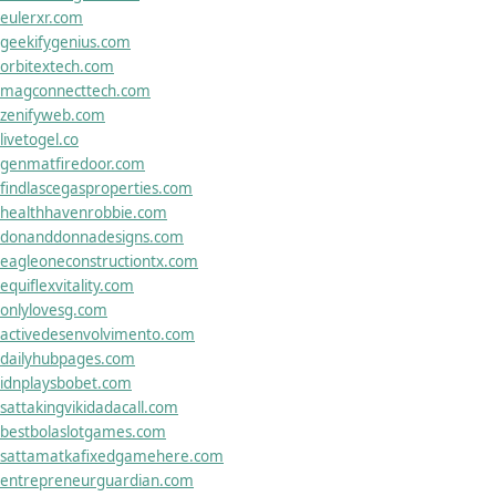
eulerxr.com
geekifygenius.com
orbitextech.com
magconnecttech.com
zenifyweb.com
livetogel.co
genmatfiredoor.com
findlascegasproperties.com
healthhavenrobbie.com
donanddonnadesigns.com
eagleoneconstructiontx.com
equiflexvitality.com
onlylovesg.com
activedesenvolvimento.com
dailyhubpages.com
idnplaysbobet.com
sattakingvikidadacall.com
bestbolaslotgames.com
sattamatkafixedgamehere.com
entrepreneurguardian.com