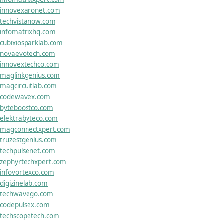
innovexaronet.com
techvistanow.com
infomatrixhq.com
cubixiosparklab.com
novaevotech.com
innovextechco.com
maglinkgenius.com
magcircuitlab.com
codewavex.com
byteboostco.com
elektrabyteco.com
magconnectxpert.com
truzestgenius.com
techpulsenet.com
zephyrtechxpert.com
infovortexco.com
digizinelab.com
techwavego.com
codepulsex.com
techscopetech.com