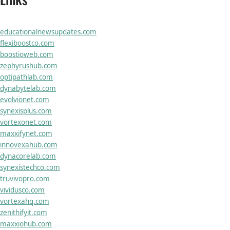
educationalnewsupdates.com
flexiboostco.com
boostioweb.com
zephyrushub.com
optipathlab.com
dynabytelab.com
evolvionet.com
synexisplus.com
vortexonet.com
maxxifynet.com
innovexahub.com
dynacorelab.com
synexistechco.com
truvivopro.com
vividusco.com
vortexahq.com
zenithifyit.com
maxxiohub.com