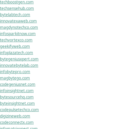
techboostgen.com
techsensehub.com
bytelabtech.com
innovatexaweb.com
magdynotechco.com
infosparkitnow.com
techvortexco.com
geekifyweb.com
infoplazatech.com
bytegeniusxpert.com
innovatebytelab.com
infobytepro.com
magbytego.com
codegeniusnet.com
infoinsightnet.com
bytesourcehq.com
byteinsightnet.com
codepulsetechco.com
digizineweb.com
codeconnectx.com
infomatrixxpert.com