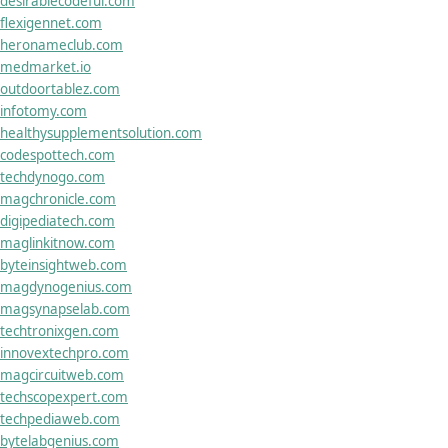
desirablecodeful.com
flexigennet.com
heronameclub.com
medmarket.io
outdoortablez.com
infotomy.com
healthysupplementsolution.com
codespottech.com
techdynogo.com
magchronicle.com
digipediatech.com
maglinkitnow.com
byteinsightweb.com
magdynogenius.com
magsynapselab.com
techtronixgen.com
innovextechpro.com
magcircuitweb.com
techscopexpert.com
techpediaweb.com
bytelabgenius.com