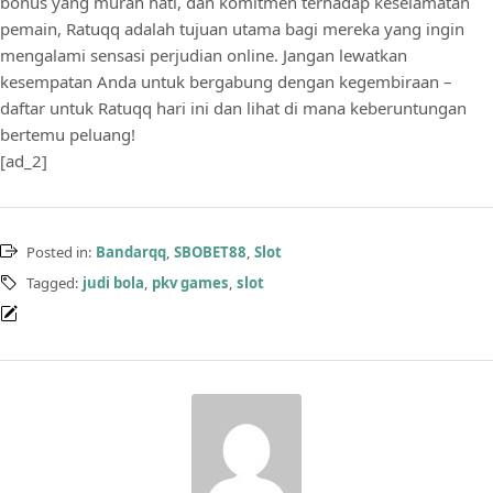
bonus yang murah hati, dan komitmen terhadap keselamatan
pemain, Ratuqq adalah tujuan utama bagi mereka yang ingin
mengalami sensasi perjudian online. Jangan lewatkan
kesempatan Anda untuk bergabung dengan kegembiraan –
daftar untuk Ratuqq hari ini dan lihat di mana keberuntungan
bertemu peluang!
[ad_2]
Posted in:
Bandarqq
,
SBOBET88
,
Slot
Tagged:
judi bola
,
pkv games
,
slot