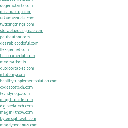
dogemutants.com
duramaxtop.com
takamasoudia.com
twdoingthings.com
stellabluedesignsco.com
paulsauthor.com
desirablecodeful.com
flexigennet.com
heronameclub.com
medmarket.io
outdoortablez.com
infotomy.com
healthysupplementsolution.com
codespottech.com
techdynogo.com
magchronicle.com
digipediatech.com
maglinkitnow.com
byteinsightweb.com
magdynogenius.com