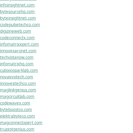
infoinsightnet.com
bytesourcehq.com
byteinsightnet.com
codepulsetechco.com
digizineweb.com
codeconnectx.com
infomatrixxpert.com
innovexaronet.com
techvistanow.com
infomatrixhq.com
cubixiosparklab.com
novaevotech.com
innovextechco.com
maglinkgenius.com
magcircuitlab.com
codewavex.com
byteboostco.com
elektrabyteco.com
magconnectxpert.com
truzestgenius.com