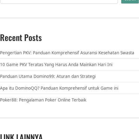
Recent Posts
Pengertian PKV: Panduan Komprehensif Asuransi Kesehatan Swasta
10 Game PKV Teratas Yang Harus Anda Mainkan Hari Ini
Panduan Utama Domino99: Aturan dan Strategi
Apa itu DominoQQ? Panduan Komprehensif untuk Game ini
Poker88: Pengalaman Poker Online Terbaik
LINK LAINNYA