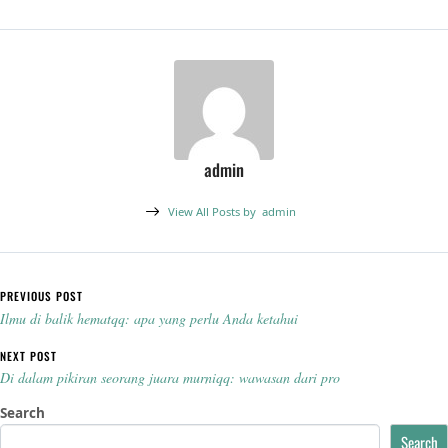
admin
View All Posts by
admin
Post navigation
PREVIOUS POST
Ilmu di balik hematqq: apa yang perlu Anda ketahui
NEXT POST
Di dalam pikiran seorang juara murniqq: wawasan dari pro
Search
Search