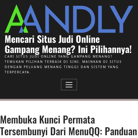
Skip to Content
Mencari Situs Judi Online
Gampang Menang? Ini Pilihannya!
CARI SITUS JUDI ONLINE YANG GAMPANG MENANG?
TEMUKAN PILIHAN TERBAIK DI SINI. MAINKAN DI SITUS
DENGAN PELUANG MENANG TINGGI DAN SISTEM YANG
TERPERCAYA.
Membuka Kunci Permata
Tersembunyi Dari MenuQQ: Panduan