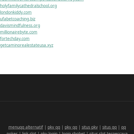
holyfamilycathedralschool.org
londonkiddy.com
ufabetcoaching.biz
davismindfulness.org
millionairebyte.com
fortechday.com
getcaminorealestateusa.xyz
menuqq alternatif
|
pkv qq
|
pkv qq
|
situs pkv
|
situs qq
|
qq
poker
|
link slot
|
pkv login
|
login sbobet
|
situs slot terpercaya