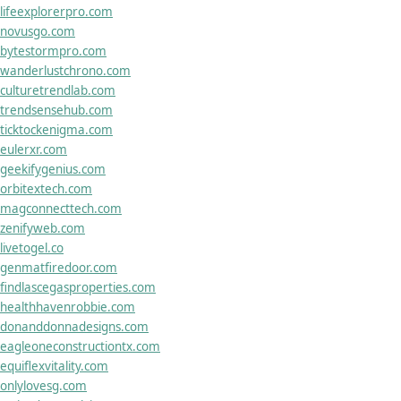
lifeexplorerpro.com
novusgo.com
bytestormpro.com
wanderlustchrono.com
culturetrendlab.com
trendsensehub.com
ticktockenigma.com
eulerxr.com
geekifygenius.com
orbitextech.com
magconnecttech.com
zenifyweb.com
livetogel.co
genmatfiredoor.com
findlascegasproperties.com
healthhavenrobbie.com
donanddonnadesigns.com
eagleoneconstructiontx.com
equiflexvitality.com
onlylovesg.com