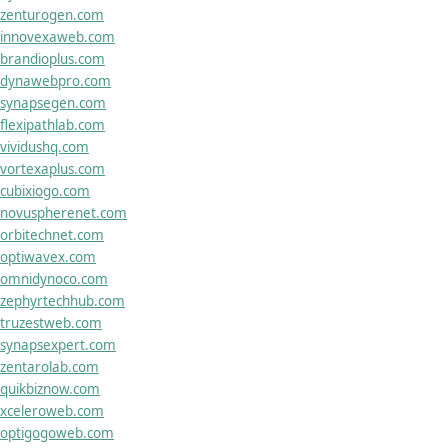
zenturogen.com
innovexaweb.com
brandioplus.com
dynawebpro.com
synapsegen.com
flexipathlab.com
vividushq.com
vortexaplus.com
cubixiogo.com
novuspherenet.com
orbitechnet.com
optiwavex.com
omnidynoco.com
zephyrtechhub.com
truzestweb.com
synapsexpert.com
zentarolab.com
quikbiznow.com
xceleroweb.com
optigogoweb.com