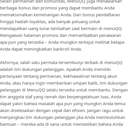
Selain permainan dan komunitas, MenuQQ juga menawarkan
berbagai bonus dan promosi yang dapat membantu Anda
memaksimalkan kemenangan Anda. Dari bonus pendaftaran
hingga hadiah loyalitas, ada banyak peluang untuk
mendapatkan uang tunai tambahan saat bermain di menuQQ.
Mengawasi halaman promosi dan memanfaatkan penawaran
apa pun yang tersedia – Anda mungkin terkejut melihat betapa
Anda dapat meningkatkan bankroll Anda.
Akhirnya, salah satu permata tersembunyi terbaik di menuQQ
adalah tim dukungan pelanggan. Apakah Anda memiliki
pertanyaan tentang permainan, kekhawatiran tentang akun
Anda, atau hanya ingin memberikan umpan balik, tim dukungan
pelanggan di MenuQQ selalu tersedia untuk membantu. Dengan
tim anggota staf yang ramah dan berpengetahuan luas, Anda
dapat yakin bahwa masalah apa pun yang mungkin Anda temui
akan diselesaikan dengan cepat dan efisien. Jangan ragu untuk
menjangkau tim dukungan pelanggan jika Anda membutuhkan
bantuan – mereka ada di sana untuk memastikan bahwa Anda