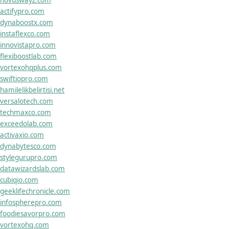
actifypro.com
dynaboostx.com
instaflexco.com
innovistapro.com
flexiboostlab.com
vortexohqplus.com
swiftiopro.com
hamilelikbelirtisi.net
versalotech.com
techmaxco.com
exceedolab.com
activaxio.com
dynabytesco.com
stylegurupro.com
datawizardslab.com
cubiqio.com
geeklifechronicle.com
infospherepro.com
foodiesavorpro.com
vortexohq.com