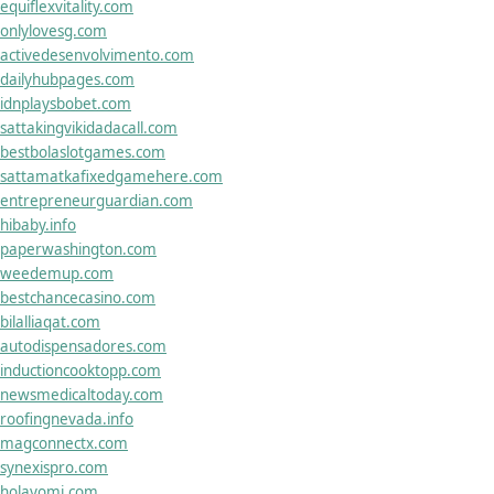
equiflexvitality.com
onlylovesg.com
activedesenvolvimento.com
dailyhubpages.com
idnplaysbobet.com
sattakingvikidadacall.com
bestbolaslotgames.com
sattamatkafixedgamehere.com
entrepreneurguardian.com
hibaby.info
paperwashington.com
weedemup.com
bestchancecasino.com
bilalliaqat.com
autodispensadores.com
inductioncooktopp.com
newsmedicaltoday.com
roofingnevada.info
magconnectx.com
synexispro.com
holayomi.com