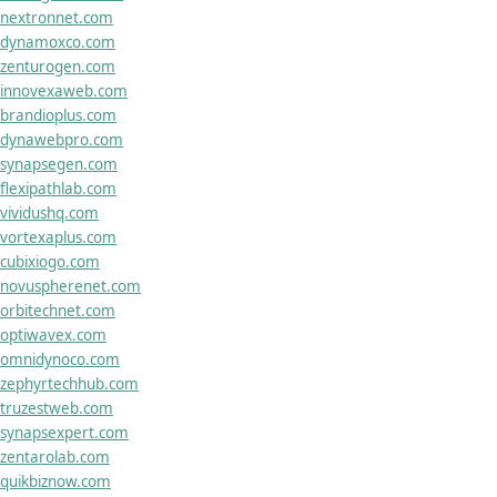
nextronnet.com
dynamoxco.com
zenturogen.com
innovexaweb.com
brandioplus.com
dynawebpro.com
synapsegen.com
flexipathlab.com
vividushq.com
vortexaplus.com
cubixiogo.com
novuspherenet.com
orbitechnet.com
optiwavex.com
omnidynoco.com
zephyrtechhub.com
truzestweb.com
synapsexpert.com
zentarolab.com
quikbiznow.com