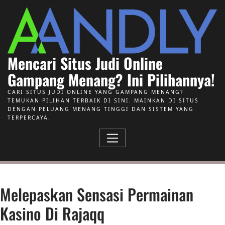
Skip to Content
Mencari Situs Judi Online
Gampang Menang? Ini Pilihannya!
CARI SITUS JUDI ONLINE YANG GAMPANG MENANG?
TEMUKAN PILIHAN TERBAIK DI SINI. MAINKAN DI SITUS
DENGAN PELUANG MENANG TINGGI DAN SISTEM YANG
TERPERCAYA.
Melepaskan Sensasi Permainan
Kasino Di Rajaqq