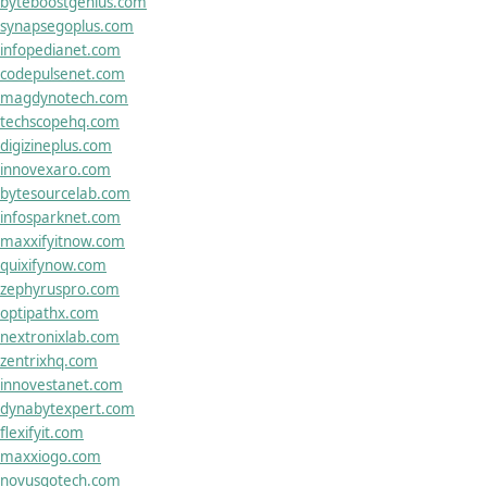
byteboostgenius.com
synapsegoplus.com
infopedianet.com
codepulsenet.com
magdynotech.com
techscopehq.com
digizineplus.com
innovexaro.com
bytesourcelab.com
infosparknet.com
maxxifyitnow.com
quixifynow.com
zephyruspro.com
optipathx.com
nextronixlab.com
zentrixhq.com
innovestanet.com
dynabytexpert.com
flexifyit.com
maxxiogo.com
novusgotech.com