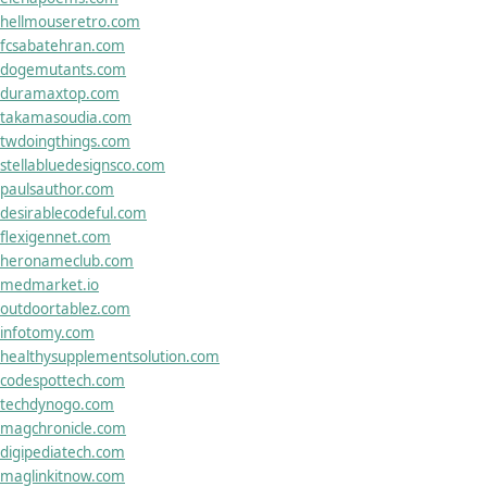
hellmouseretro.com
fcsabatehran.com
dogemutants.com
duramaxtop.com
takamasoudia.com
twdoingthings.com
stellabluedesignsco.com
paulsauthor.com
desirablecodeful.com
flexigennet.com
heronameclub.com
medmarket.io
outdoortablez.com
infotomy.com
healthysupplementsolution.com
codespottech.com
techdynogo.com
magchronicle.com
digipediatech.com
maglinkitnow.com