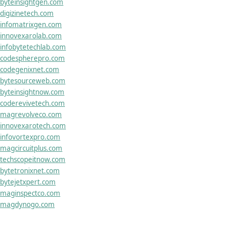
byteinsightgen.com
digizinetech.com
infomatrixgen.com
innovexarolab.com
infobytetechlab.com
codespherepro.com
codegenixnet.com
bytesourceweb.com
byteinsightnow.com
coderevivetech.com
magrevolveco.com
innovexarotech.com
infovortexpro.com
magcircuitplus.com
techscopeitnow.com
bytetronixnet.com
bytejetxpert.com
maginspectco.com
magdynogo.com