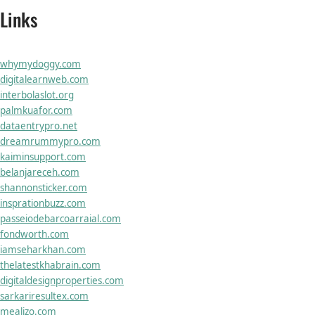
Links
whymydoggy.com
digitalearnweb.com
interbolaslot.org
palmkuafor.com
dataentrypro.net
dreamrummypro.com
kaiminsupport.com
belanjareceh.com
shannonsticker.com
insprationbuzz.com
passeiodebarcoarraial.com
fondworth.com
iamseharkhan.com
thelatestkhabrain.com
digitaldesignproperties.com
sarkariresultex.com
mealizo.com