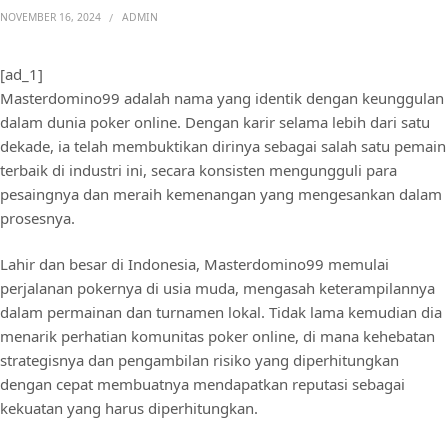
NOVEMBER 16, 2024
ADMIN
[ad_1]
Masterdomino99 adalah nama yang identik dengan keunggulan
dalam dunia poker online. Dengan karir selama lebih dari satu
dekade, ia telah membuktikan dirinya sebagai salah satu pemain
terbaik di industri ini, secara konsisten mengungguli para
pesaingnya dan meraih kemenangan yang mengesankan dalam
prosesnya.
Lahir dan besar di Indonesia, Masterdomino99 memulai
perjalanan pokernya di usia muda, mengasah keterampilannya
dalam permainan dan turnamen lokal. Tidak lama kemudian dia
menarik perhatian komunitas poker online, di mana kehebatan
strategisnya dan pengambilan risiko yang diperhitungkan
dengan cepat membuatnya mendapatkan reputasi sebagai
kekuatan yang harus diperhitungkan.