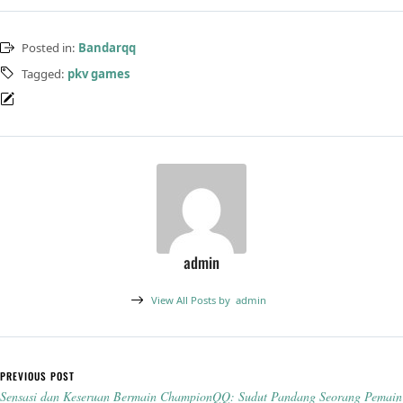
Posted in:
Bandarqq
Tagged:
pkv games
admin
View All Posts by
admin
Post navigation
PREVIOUS POST
Sensasi dan Keseruan Bermain ChampionQQ: Sudut Pandang Seorang Pemain