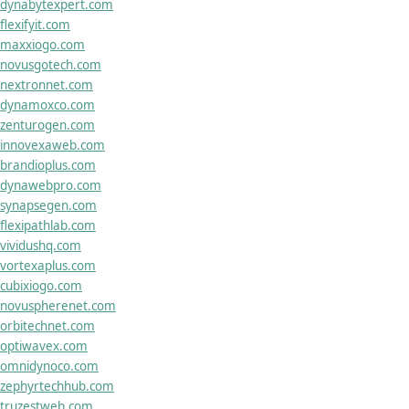
dynabytexpert.com
flexifyit.com
maxxiogo.com
novusgotech.com
nextronnet.com
dynamoxco.com
zenturogen.com
innovexaweb.com
brandioplus.com
dynawebpro.com
synapsegen.com
flexipathlab.com
vividushq.com
vortexaplus.com
cubixiogo.com
novuspherenet.com
orbitechnet.com
optiwavex.com
omnidynoco.com
zephyrtechhub.com
truzestweb.com