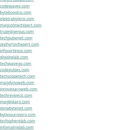
codewavex.com
byteboostco.com
elektrabyteco.com
magconnectxpert.com
truzestgenius.com
techpulsenet.com
zephyrtechxpert.com
infovortexco.com
digizinelab.com
techwavego.com
codepulsex.com
techscopetech.com
magdynoweb.com
innovexaroweb.com
techreviveco.com
maglinkaro.com
dynabytenet.com
bytesourcepro.com
techspherelab.com
infomatrixlab.com