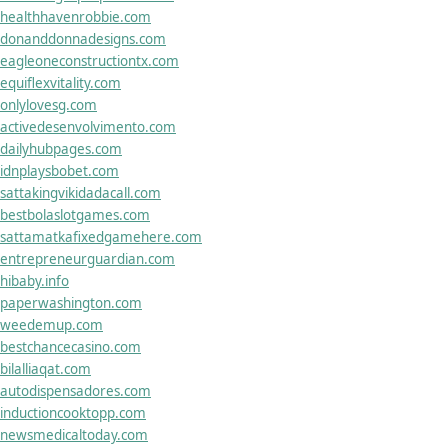
healthhavenrobbie.com
donanddonnadesigns.com
eagleoneconstructiontx.com
equiflexvitality.com
onlylovesg.com
activedesenvolvimento.com
dailyhubpages.com
idnplaysbobet.com
sattakingvikidadacall.com
bestbolaslotgames.com
sattamatkafixedgamehere.com
entrepreneurguardian.com
hibaby.info
paperwashington.com
weedemup.com
bestchancecasino.com
bilalliaqat.com
autodispensadores.com
inductioncooktopp.com
newsmedicaltoday.com