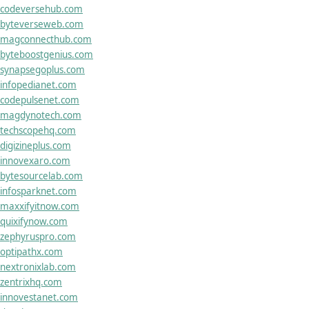
codeversehub.com
byteverseweb.com
magconnecthub.com
byteboostgenius.com
synapsegoplus.com
infopedianet.com
codepulsenet.com
magdynotech.com
techscopehq.com
digizineplus.com
innovexaro.com
bytesourcelab.com
infosparknet.com
maxxifyitnow.com
quixifynow.com
zephyruspro.com
optipathx.com
nextronixlab.com
zentrixhq.com
innovestanet.com