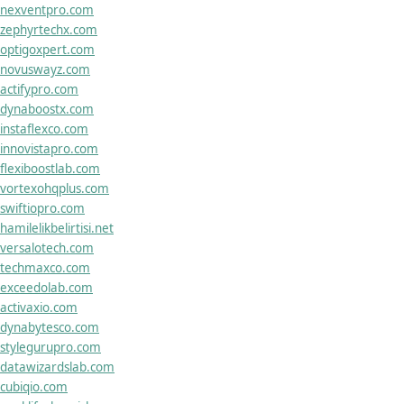
nexventpro.com
zephyrtechx.com
optigoxpert.com
novuswayz.com
actifypro.com
dynaboostx.com
instaflexco.com
innovistapro.com
flexiboostlab.com
vortexohqplus.com
swiftiopro.com
hamilelikbelirtisi.net
versalotech.com
techmaxco.com
exceedolab.com
activaxio.com
dynabytesco.com
stylegurupro.com
datawizardslab.com
cubiqio.com