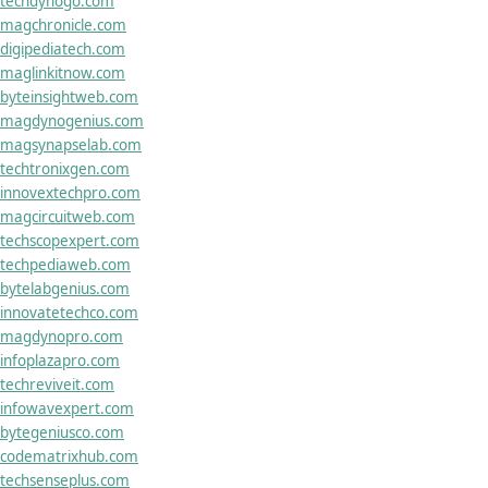
techdynogo.com
magchronicle.com
digipediatech.com
maglinkitnow.com
byteinsightweb.com
magdynogenius.com
magsynapselab.com
techtronixgen.com
innovextechpro.com
magcircuitweb.com
techscopexpert.com
techpediaweb.com
bytelabgenius.com
innovatetechco.com
magdynopro.com
infoplazapro.com
techreviveit.com
infowavexpert.com
bytegeniusco.com
codematrixhub.com
techsenseplus.com