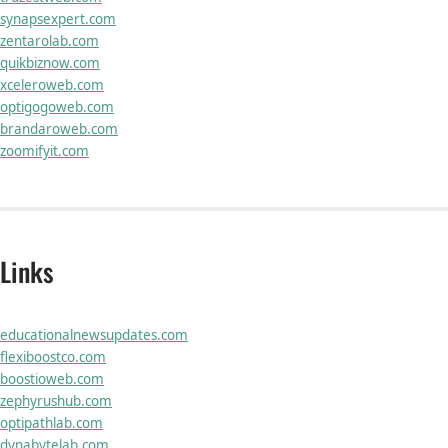
synapsexpert.com
zentarolab.com
quikbiznow.com
xceleroweb.com
optigogoweb.com
brandaroweb.com
zoomifyit.com
Links
educationalnewsupdates.com
flexiboostco.com
boostioweb.com
zephyrushub.com
optipathlab.com
dynabytelab.com