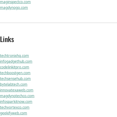
maginspectco.com
magdynogo.com
Links
techtronixhq.com
infogadgethub.com
codelinkitpro.com
techboostgen.com
techsensehub.com
bytelabtech.com
innovatexaweb.com
magdynotechco.com
infosparkitnow.com
techvortexco.com
geekifyweb.com