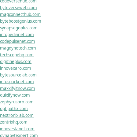
codeversehub.com
byteverseweb.com
magconnecthub.com
byteboostgenius.com
synapsegoplus.com
infopedianet.com
codepulsenet.com
magdynotech.com
techscopehq.com
digizineplus.com
innovexaro.com
bytesourcelab.com
infosparknet.com
maxxifyitnow.com
quixifynow.com
zephyruspro.com
optipathx.com
nextronixlab.com
zentrixhq.com
innovestanet.com
dynabytexpert.com