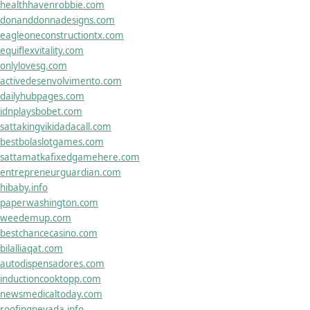
healthhavenrobbie.com
donanddonnadesigns.com
eagleoneconstructiontx.com
equiflexvitality.com
onlylovesg.com
activedesenvolvimento.com
dailyhubpages.com
idnplaysbobet.com
sattakingvikidadacall.com
bestbolaslotgames.com
sattamatkafixedgamehere.com
entrepreneurguardian.com
hibaby.info
paperwashington.com
weedemup.com
bestchancecasino.com
bilalliaqat.com
autodispensadores.com
inductioncooktopp.com
newsmedicaltoday.com
roofingnevada.info