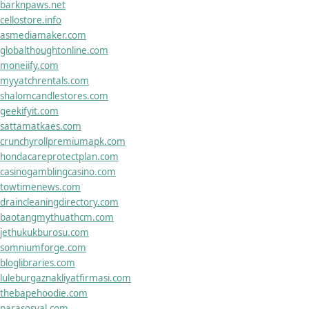
barknpaws.net
cellostore.info
asmediamaker.com
globalthoughtonline.com
moneiify.com
myyatchrentals.com
shalomcandlestores.com
geekifyit.com
sattamatkaes.com
crunchyrollpremiumapk.com
hondacareprotectplan.com
casinogamblingcasino.com
towtimenews.com
draincleaningdirectory.com
baotangmythuathcm.com
jethukukburosu.com
somniumforge.com
bloglibraries.com
luleburgaznakliyatfirmasi.com
thebapehoodie.com
parasosyal.com