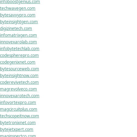
infoboostgenius.com
techwavegen.com
bytesavvypro.com
byteinsightgen.com
digizinetech.com
infomatrixgen.com
innovexarolab.com
infobytetechlab.com
codespherepro.com
codegenixnet.com
bytesourceweb.com
byteinsightnow.com
coderevivetech.com
magrevolveco.com
innovexarotech.com
infovortexpro.com
magcircuitplus.com
techscopeitnow.com
bytetronixnet.com
bytejetxpert.com
maginspectco.com