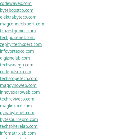
codewavex.com
byteboostco.com
elektrabyteco.com
magconnectxpert.com
truzestgenius.com
techpulsenet.com
zephyrtechxpert.com
infovortexco.com
digizinelab.com
techwavego.com
codepulsex.com
techscopetech.com
magdynoweb.com
innovexaroweb.com
techreviveco.com
maglinkaro.com
dynabytenet.com
bytesourcepro.com
techspherelab.com
infomatrixlab.com