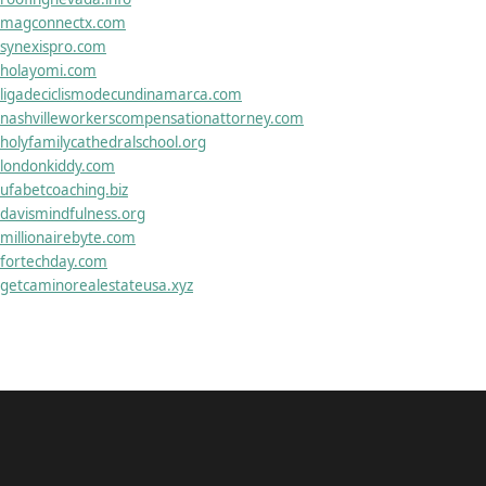
magconnectx.com
synexispro.com
holayomi.com
ligadeciclismodecundinamarca.com
nashvilleworkerscompensationattorney.com
holyfamilycathedralschool.org
londonkiddy.com
ufabetcoaching.biz
davismindfulness.org
millionairebyte.com
fortechday.com
getcaminorealestateusa.xyz