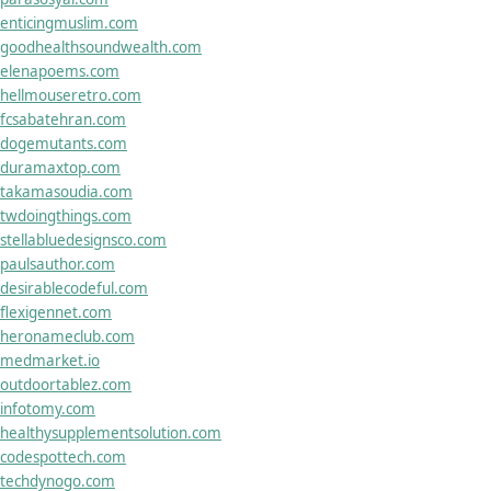
enticingmuslim.com
goodhealthsoundwealth.com
elenapoems.com
hellmouseretro.com
fcsabatehran.com
dogemutants.com
duramaxtop.com
takamasoudia.com
twdoingthings.com
stellabluedesignsco.com
paulsauthor.com
desirablecodeful.com
flexigennet.com
heronameclub.com
medmarket.io
outdoortablez.com
infotomy.com
healthysupplementsolution.com
codespottech.com
techdynogo.com