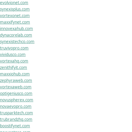
evolvionet.com
synexisplus.com
vortexonet.com
maxxifynet.com
innovexahub.com
dynacorelab.com
synexistechco.com
truvivopro.com
vividusco.com
vortexahq.com
zenithifyit.com
maxxiohub.com
zephyraweb.com
vortexaweb.com
optigeniusco.com
novuspherex.com
novaevopro.com
trusparktech.com
trubrandzhq.com
boostifynet.com