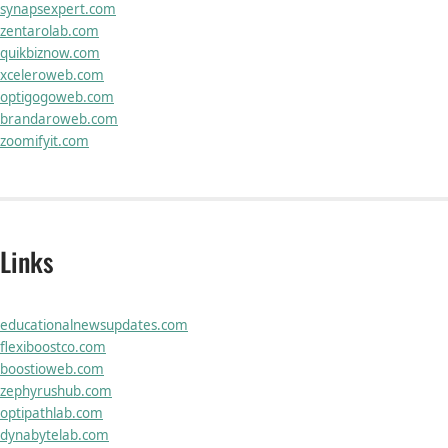
synapsexpert.com
zentarolab.com
quikbiznow.com
xceleroweb.com
optigogoweb.com
brandaroweb.com
zoomifyit.com
Links
educationalnewsupdates.com
flexiboostco.com
boostioweb.com
zephyrushub.com
optipathlab.com
dynabytelab.com