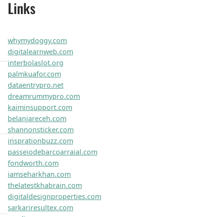
Links
whymydoggy.com
digitalearnweb.com
interbolaslot.org
palmkuafor.com
dataentrypro.net
dreamrummypro.com
kaiminsupport.com
belanjareceh.com
shannonsticker.com
insprationbuzz.com
passeiodebarcoarraial.com
fondworth.com
iamseharkhan.com
thelatestkhabrain.com
digitaldesignproperties.com
sarkariresultex.com