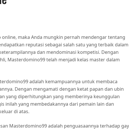
 online, maka Anda mungkin pernah mendengar tentang
ndapatkan reputasi sebagai salah satu yang terbaik dalam
 keterampilannya dan mendominasi kompetisi. Dengan
ahli, Masterdomino99 telah menjadi kelas master dalam
Masterdomino99 adalah kemampuannya untuk membaca
wannya. Dengan mengamati dengan ketat papan dan ubin
san yang diperhitungkan yang memberinya keunggulan
gis inilah yang membedakannya dari pemain lain dan
luar di atas.
ksesan Masterdomino99 adalah penguasaannya terhadap ga