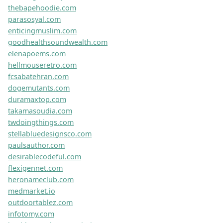
thebapehoodie.com
parasosyal.com
enticingmuslim.com
goodhealthsoundwealth.com
elenapoems.com
hellmouseretro.com
fcsabatehran.com
dogemutants.com
duramaxtop.com
takamasoudia.com
twdoingthings.com
stellabluedesignsco.com
paulsauthor.com
desirablecodeful.com
flexigennet.com
heronameclub.com
medmarket.io
outdoortablez.com
infotomy.com