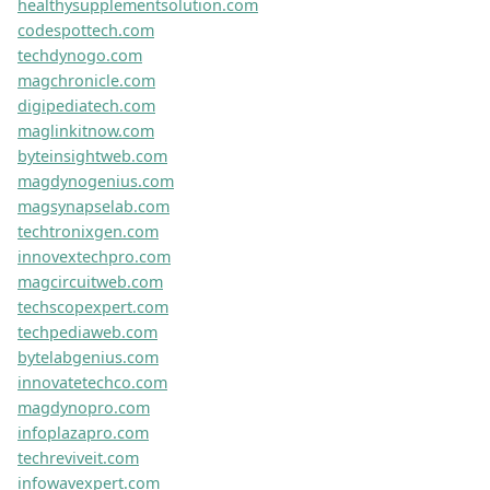
healthysupplementsolution.com
codespottech.com
techdynogo.com
magchronicle.com
digipediatech.com
maglinkitnow.com
byteinsightweb.com
magdynogenius.com
magsynapselab.com
techtronixgen.com
innovextechpro.com
magcircuitweb.com
techscopexpert.com
techpediaweb.com
bytelabgenius.com
innovatetechco.com
magdynopro.com
infoplazapro.com
techreviveit.com
infowavexpert.com