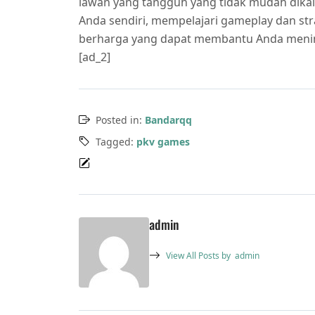
lawan yang tangguh yang tidak mudah dika
Anda sendiri, mempelajari gameplay dan 
berharga yang dapat membantu Anda mening
[ad_2]
Posted in:
Bandarqq
Tagged:
pkv games
admin
View All Posts by
admin