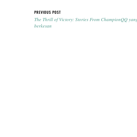
Post navigation
PREVIOUS POST
The Thrill of Victory: Stories From ChampionQQ yan
berkesan