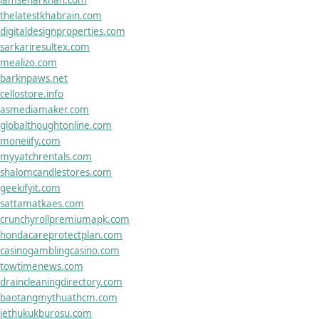
iamseharkhan.com
thelatestkhabrain.com
digitaldesignproperties.com
sarkariresultex.com
mealizo.com
barknpaws.net
cellostore.info
asmediamaker.com
globalthoughtonline.com
moneiify.com
myyatchrentals.com
shalomcandlestores.com
geekifyit.com
sattamatkaes.com
crunchyrollpremiumapk.com
hondacareprotectplan.com
casinogamblingcasino.com
towtimenews.com
draincleaningdirectory.com
baotangmythuathcm.com
jethukukburosu.com