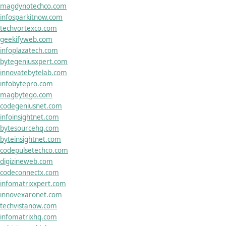
magdynotechco.com
infosparkitnow.com
techvortexco.com
geekifyweb.com
infoplazatech.com
bytegeniusxpert.com
innovatebytelab.com
infobytepro.com
magbytego.com
codegeniusnet.com
infoinsightnet.com
bytesourcehq.com
byteinsightnet.com
codepulsetechco.com
digizineweb.com
codeconnectx.com
infomatrixxpert.com
innovexaronet.com
techvistanow.com
infomatrixhq.com