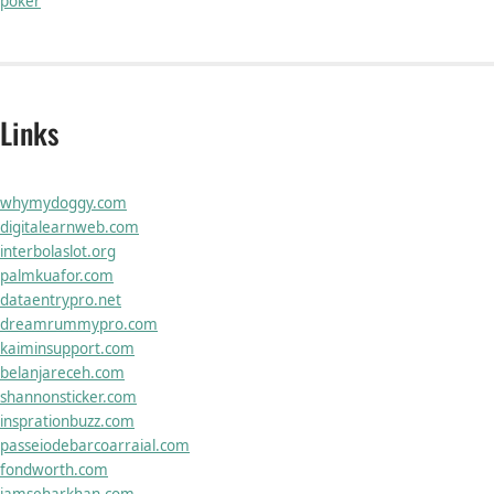
poker
Links
whymydoggy.com
digitalearnweb.com
interbolaslot.org
palmkuafor.com
dataentrypro.net
dreamrummypro.com
kaiminsupport.com
belanjareceh.com
shannonsticker.com
insprationbuzz.com
passeiodebarcoarraial.com
fondworth.com