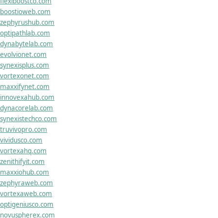
flexiboostco.com
boostioweb.com
zephyrushub.com
optipathlab.com
dynabytelab.com
evolvionet.com
synexisplus.com
vortexonet.com
maxxifynet.com
innovexahub.com
dynacorelab.com
synexistechco.com
truvivopro.com
vividusco.com
vortexahq.com
zenithifyit.com
maxxiohub.com
zephyraweb.com
vortexaweb.com
optigeniusco.com
novuspherex.com