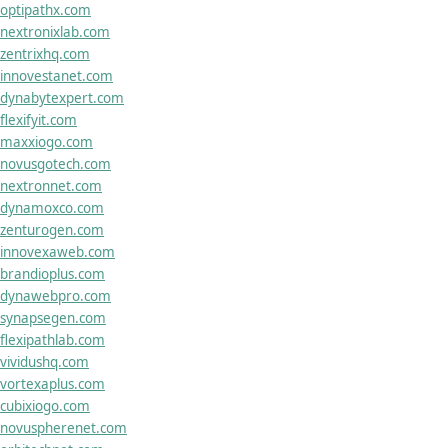
optipathx.com
nextronixlab.com
zentrixhq.com
innovestanet.com
dynabytexpert.com
flexifyit.com
maxxiogo.com
novusgotech.com
nextronnet.com
dynamoxco.com
zenturogen.com
innovexaweb.com
brandioplus.com
dynawebpro.com
synapsegen.com
flexipathlab.com
vividushq.com
vortexaplus.com
cubixiogo.com
novuspherenet.com