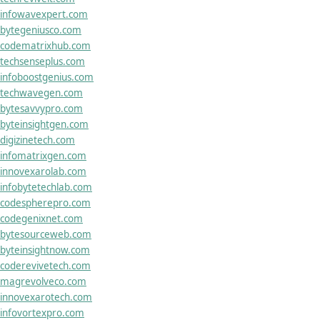
infowavexpert.com
bytegeniusco.com
codematrixhub.com
techsenseplus.com
infoboostgenius.com
techwavegen.com
bytesavvypro.com
byteinsightgen.com
digizinetech.com
infomatrixgen.com
innovexarolab.com
infobytetechlab.com
codespherepro.com
codegenixnet.com
bytesourceweb.com
byteinsightnow.com
coderevivetech.com
magrevolveco.com
innovexarotech.com
infovortexpro.com