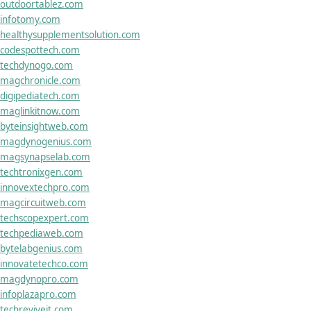
outdoortablez.com
infotomy.com
healthysupplementsolution.com
codespottech.com
techdynogo.com
magchronicle.com
digipediatech.com
maglinkitnow.com
byteinsightweb.com
magdynogenius.com
magsynapselab.com
techtronixgen.com
innovextechpro.com
magcircuitweb.com
techscopexpert.com
techpediaweb.com
bytelabgenius.com
innovatetechco.com
magdynopro.com
infoplazapro.com
techreviveit.com