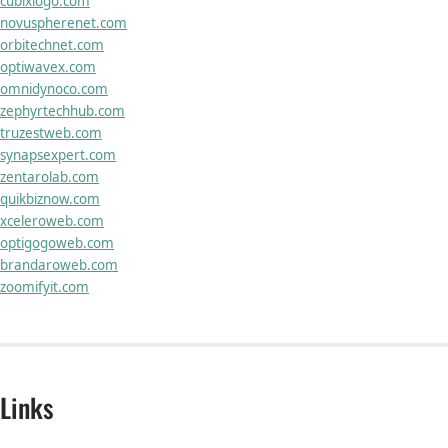
cubixiogo.com
novuspherenet.com
orbitechnet.com
optiwavex.com
omnidynoco.com
zephyrtechhub.com
truzestweb.com
synapsexpert.com
zentarolab.com
quikbiznow.com
xceleroweb.com
optigogoweb.com
brandaroweb.com
zoomifyit.com
Links