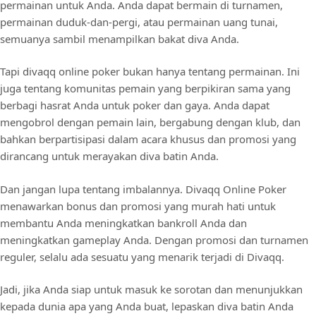
permainan untuk Anda. Anda dapat bermain di turnamen,
permainan duduk-dan-pergi, atau permainan uang tunai,
semuanya sambil menampilkan bakat diva Anda.
Tapi divaqq online poker bukan hanya tentang permainan. Ini
juga tentang komunitas pemain yang berpikiran sama yang
berbagi hasrat Anda untuk poker dan gaya. Anda dapat
mengobrol dengan pemain lain, bergabung dengan klub, dan
bahkan berpartisipasi dalam acara khusus dan promosi yang
dirancang untuk merayakan diva batin Anda.
Dan jangan lupa tentang imbalannya. Divaqq Online Poker
menawarkan bonus dan promosi yang murah hati untuk
membantu Anda meningkatkan bankroll Anda dan
meningkatkan gameplay Anda. Dengan promosi dan turnamen
reguler, selalu ada sesuatu yang menarik terjadi di Divaqq.
Jadi, jika Anda siap untuk masuk ke sorotan dan menunjukkan
kepada dunia apa yang Anda buat, lepaskan diva batin Anda