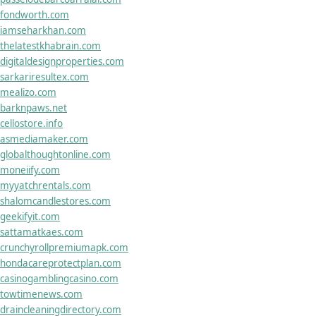
fondworth.com
iamseharkhan.com
thelatestkhabrain.com
digitaldesignproperties.com
sarkariresultex.com
mealizo.com
barknpaws.net
cellostore.info
asmediamaker.com
globalthoughtonline.com
moneiify.com
myyatchrentals.com
shalomcandlestores.com
geekifyit.com
sattamatkaes.com
crunchyrollpremiumapk.com
hondacareprotectplan.com
casinogamblingcasino.com
towtimenews.com
draincleaningdirectory.com