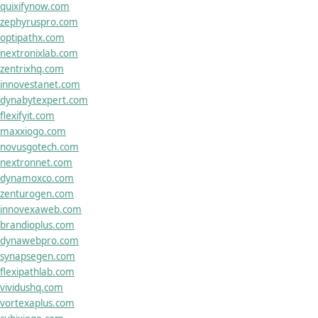
quixifynow.com
zephyruspro.com
optipathx.com
nextronixlab.com
zentrixhq.com
innovestanet.com
dynabytexpert.com
flexifyit.com
maxxiogo.com
novusgotech.com
nextronnet.com
dynamoxco.com
zenturogen.com
innovexaweb.com
brandioplus.com
dynawebpro.com
synapsegen.com
flexipathlab.com
vividushq.com
vortexaplus.com