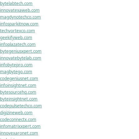
bytelabtech.com
innovatexaweb.com
magdynotechco.com
infosparkitnow.com
techvortexco.com
geekifyweb.com
infoplazatech.com
bytegeniusxpert.com
innovatebytelab.com
infobytepro.com
magbytego.com
codegeniusnet.com
infoinsightnet.com
bytesourcehq.com
byteinsightnet.com
codepulsetechco.com
digizineweb.com
codeconnectx.com
infomatrixxpert.com
innovexaronet.com