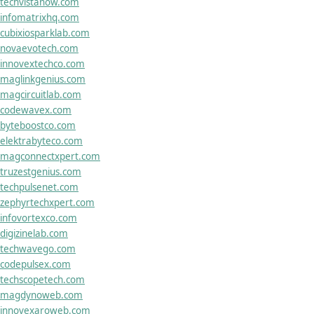
techvistanow.com
infomatrixhq.com
cubixiosparklab.com
novaevotech.com
innovextechco.com
maglinkgenius.com
magcircuitlab.com
codewavex.com
byteboostco.com
elektrabyteco.com
magconnectxpert.com
truzestgenius.com
techpulsenet.com
zephyrtechxpert.com
infovortexco.com
digizinelab.com
techwavego.com
codepulsex.com
techscopetech.com
magdynoweb.com
innovexaroweb.com