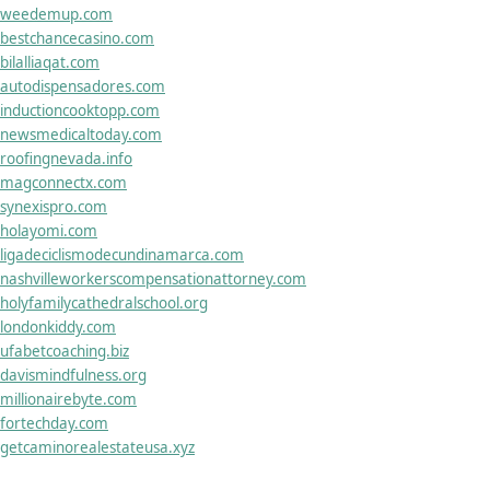
weedemup.com
bestchancecasino.com
bilalliaqat.com
autodispensadores.com
inductioncooktopp.com
newsmedicaltoday.com
roofingnevada.info
magconnectx.com
synexispro.com
holayomi.com
ligadeciclismodecundinamarca.com
nashvilleworkerscompensationattorney.com
holyfamilycathedralschool.org
londonkiddy.com
ufabetcoaching.biz
davismindfulness.org
millionairebyte.com
fortechday.com
getcaminorealestateusa.xyz