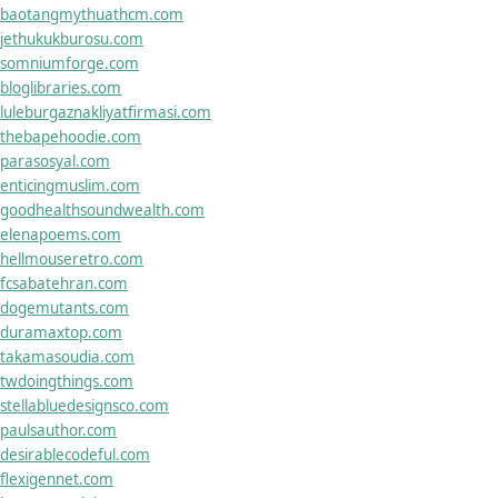
baotangmythuathcm.com
jethukukburosu.com
somniumforge.com
bloglibraries.com
luleburgaznakliyatfirmasi.com
thebapehoodie.com
parasosyal.com
enticingmuslim.com
goodhealthsoundwealth.com
elenapoems.com
hellmouseretro.com
fcsabatehran.com
dogemutants.com
duramaxtop.com
takamasoudia.com
twdoingthings.com
stellabluedesignsco.com
paulsauthor.com
desirablecodeful.com
flexigennet.com