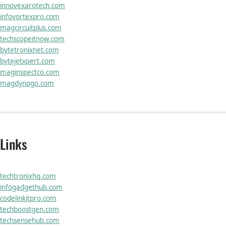
innovexarotech.com
infovortexpro.com
magcircuitplus.com
techscopeitnow.com
bytetronixnet.com
bytejetxpert.com
maginspectco.com
magdynogo.com
Links
techtronixhq.com
infogadgethub.com
codelinkitpro.com
techboostgen.com
techsensehub.com