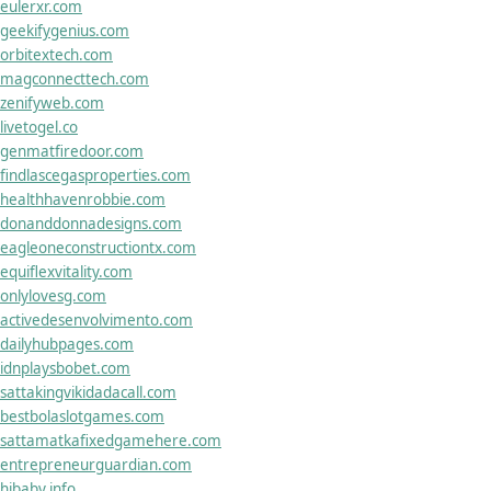
eulerxr.com
geekifygenius.com
orbitextech.com
magconnecttech.com
zenifyweb.com
livetogel.co
genmatfiredoor.com
findlascegasproperties.com
healthhavenrobbie.com
donanddonnadesigns.com
eagleoneconstructiontx.com
equiflexvitality.com
onlylovesg.com
activedesenvolvimento.com
dailyhubpages.com
idnplaysbobet.com
sattakingvikidadacall.com
bestbolaslotgames.com
sattamatkafixedgamehere.com
entrepreneurguardian.com
hibaby.info