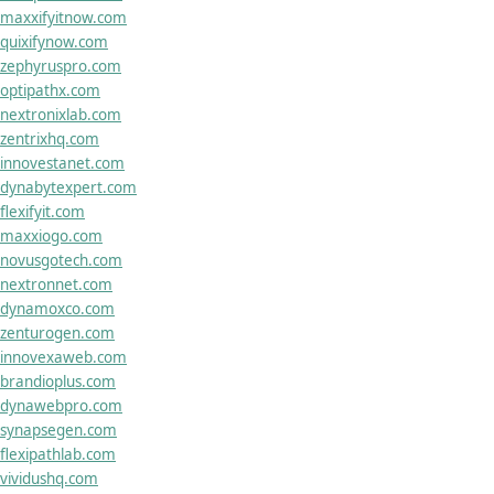
maxxifyitnow.com
quixifynow.com
zephyruspro.com
optipathx.com
nextronixlab.com
zentrixhq.com
innovestanet.com
dynabytexpert.com
flexifyit.com
maxxiogo.com
novusgotech.com
nextronnet.com
dynamoxco.com
zenturogen.com
innovexaweb.com
brandioplus.com
dynawebpro.com
synapsegen.com
flexipathlab.com
vividushq.com