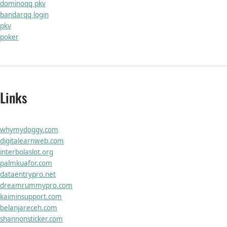
dominoqq pkv
bandarqq login
pkv
poker
Links
whymydoggy.com
digitalearnweb.com
interbolaslot.org
palmkuafor.com
dataentrypro.net
dreamrummypro.com
kaiminsupport.com
belanjareceh.com
shannonsticker.com