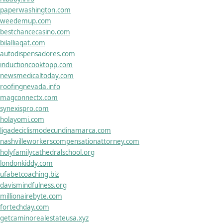
paperwashington.com
weedemup.com
bestchancecasino.com
bilalliaqat.com
autodispensadores.com
inductioncooktopp.com
newsmedicaltoday.com
roofingnevada.info
magconnectx.com
synexispro.com
holayomi.com
ligadeciclismodecundinamarca.com
nashvilleworkerscompensationattorney.com
holyfamilycathedralschool.org
londonkiddy.com
ufabetcoaching.biz
davismindfulness.org
millionairebyte.com
fortechday.com
getcaminorealestateusa.xyz