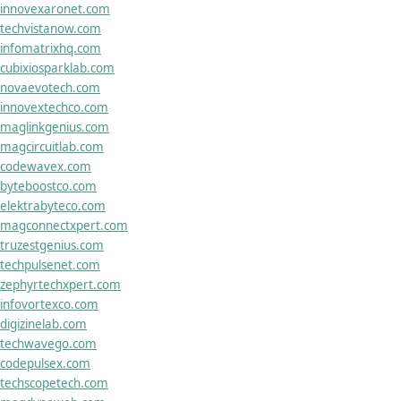
innovexaronet.com
techvistanow.com
infomatrixhq.com
cubixiosparklab.com
novaevotech.com
innovextechco.com
maglinkgenius.com
magcircuitlab.com
codewavex.com
byteboostco.com
elektrabyteco.com
magconnectxpert.com
truzestgenius.com
techpulsenet.com
zephyrtechxpert.com
infovortexco.com
digizinelab.com
techwavego.com
codepulsex.com
techscopetech.com