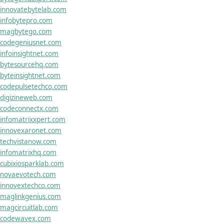
innovatebytelab.com
infobytepro.com
magbytego.com
codegeniusnet.com
infoinsightnet.com
bytesourcehq.com
byteinsightnet.com
codepulsetechco.com
digizineweb.com
codeconnectx.com
infomatrixxpert.com
innovexaronet.com
techvistanow.com
infomatrixhq.com
cubixiosparklab.com
novaevotech.com
innovextechco.com
maglinkgenius.com
magcircuitlab.com
codewavex.com