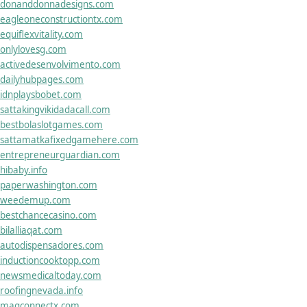
donanddonnadesigns.com
eagleoneconstructiontx.com
equiflexvitality.com
onlylovesg.com
activedesenvolvimento.com
dailyhubpages.com
idnplaysbobet.com
sattakingvikidadacall.com
bestbolaslotgames.com
sattamatkafixedgamehere.com
entrepreneurguardian.com
hibaby.info
paperwashington.com
weedemup.com
bestchancecasino.com
bilalliaqat.com
autodispensadores.com
inductioncooktopp.com
newsmedicaltoday.com
roofingnevada.info
magconnectx.com