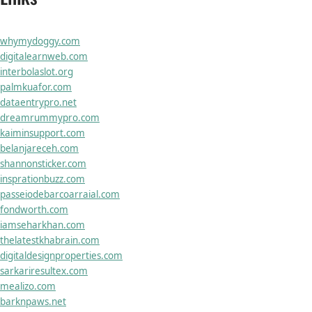
whymydoggy.com
digitalearnweb.com
interbolaslot.org
palmkuafor.com
dataentrypro.net
dreamrummypro.com
kaiminsupport.com
belanjareceh.com
shannonsticker.com
insprationbuzz.com
passeiodebarcoarraial.com
fondworth.com
iamseharkhan.com
thelatestkhabrain.com
digitaldesignproperties.com
sarkariresultex.com
mealizo.com
barknpaws.net