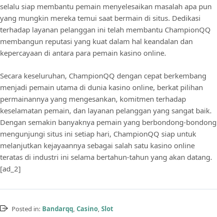
selalu siap membantu pemain menyelesaikan masalah apa pun
yang mungkin mereka temui saat bermain di situs. Dedikasi
terhadap layanan pelanggan ini telah membantu ChampionQQ
membangun reputasi yang kuat dalam hal keandalan dan
kepercayaan di antara para pemain kasino online.
Secara keseluruhan, ChampionQQ dengan cepat berkembang
menjadi pemain utama di dunia kasino online, berkat pilihan
permainannya yang mengesankan, komitmen terhadap
keselamatan pemain, dan layanan pelanggan yang sangat baik.
Dengan semakin banyaknya pemain yang berbondong-bondong
mengunjungi situs ini setiap hari, ChampionQQ siap untuk
melanjutkan kejayaannya sebagai salah satu kasino online
teratas di industri ini selama bertahun-tahun yang akan datang.
[ad_2]
Posted in:
Bandarqq
,
Casino
,
Slot