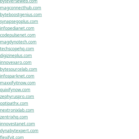
byteverseweb.com
magconnecthub.com
byteboostgenius.com
synapsegoplus.com
infopedianet.com
codepulsenet.com
magdynotech.com
techscopehq.com
digizineplus.com
innovexaro.com
bytesourcelab.com
infosparknet.com
maxxifyitnow.com
quixifynow.com
zephyruspro.com
optipathx.com
nextronixlab.com
zentrixhq.com
innovestanet.com
dynabytexpert.com
flexifyit.com