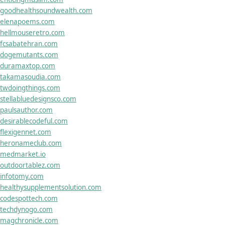
goodhealthsoundwealth.com
elenapoems.com
hellmouseretro.com
fcsabatehran.com
dogemutants.com
duramaxtop.com
takamasoudia.com
twdoingthings.com
stellabluedesignsco.com
paulsauthor.com
desirablecodeful.com
flexigennet.com
heronameclub.com
medmarket.io
outdoortablez.com
infotomy.com
healthysupplementsolution.com
codespottech.com
techdynogo.com
magchronicle.com