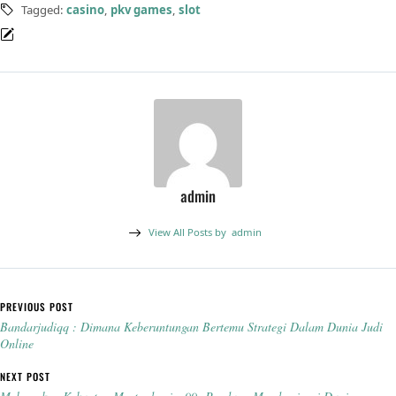
Tagged:
casino
,
pkv games
,
slot
admin
View All Posts by
admin
Post navigation
PREVIOUS POST
Bandarjudiqq : Dimana Keberuntungan Bertemu Strategi Dalam Dunia Judi
Online
NEXT POST