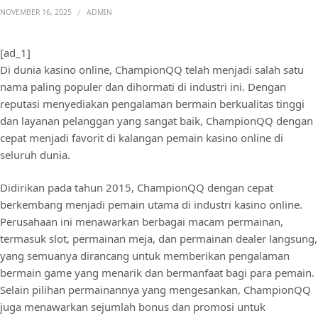
NOVEMBER 16, 2025
ADMIN
[ad_1]
Di dunia kasino online, ChampionQQ telah menjadi salah satu
nama paling populer dan dihormati di industri ini. Dengan
reputasi menyediakan pengalaman bermain berkualitas tinggi
dan layanan pelanggan yang sangat baik, ChampionQQ dengan
cepat menjadi favorit di kalangan pemain kasino online di
seluruh dunia.
Didirikan pada tahun 2015, ChampionQQ dengan cepat
berkembang menjadi pemain utama di industri kasino online.
Perusahaan ini menawarkan berbagai macam permainan,
termasuk slot, permainan meja, dan permainan dealer langsung,
yang semuanya dirancang untuk memberikan pengalaman
bermain game yang menarik dan bermanfaat bagi para pemain.
Selain pilihan permainannya yang mengesankan, ChampionQQ
juga menawarkan sejumlah bonus dan promosi untuk