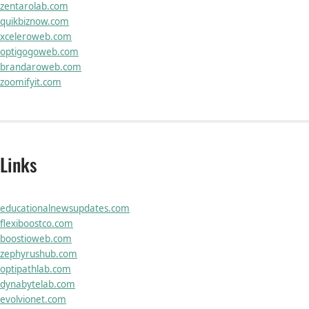
zentarolab.com
quikbiznow.com
xceleroweb.com
optigogoweb.com
brandaroweb.com
zoomifyit.com
Links
educationalnewsupdates.com
flexiboostco.com
boostioweb.com
zephyrushub.com
optipathlab.com
dynabytelab.com
evolvionet.com