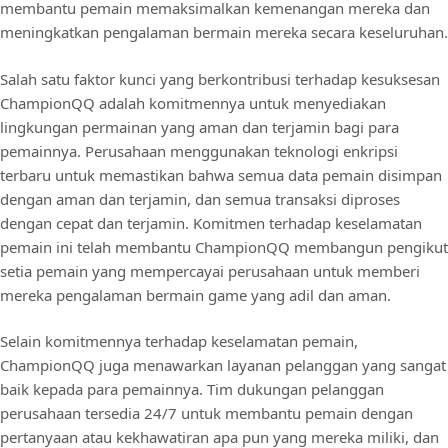
membantu pemain memaksimalkan kemenangan mereka dan
meningkatkan pengalaman bermain mereka secara keseluruhan.
Salah satu faktor kunci yang berkontribusi terhadap kesuksesan
ChampionQQ adalah komitmennya untuk menyediakan
lingkungan permainan yang aman dan terjamin bagi para
pemainnya. Perusahaan menggunakan teknologi enkripsi
terbaru untuk memastikan bahwa semua data pemain disimpan
dengan aman dan terjamin, dan semua transaksi diproses
dengan cepat dan terjamin. Komitmen terhadap keselamatan
pemain ini telah membantu ChampionQQ membangun pengikut
setia pemain yang mempercayai perusahaan untuk memberi
mereka pengalaman bermain game yang adil dan aman.
Selain komitmennya terhadap keselamatan pemain,
ChampionQQ juga menawarkan layanan pelanggan yang sangat
baik kepada para pemainnya. Tim dukungan pelanggan
perusahaan tersedia 24/7 untuk membantu pemain dengan
pertanyaan atau kekhawatiran apa pun yang mereka miliki, dan