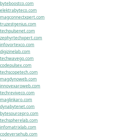
byteboostco.com
elektrabyteco.com
magconnectxpert.com
truzestgenius.com
techpulsenet.com
zephyrtechxpert.com
infovortexco.com
digizinelab.com
techwavego.com
codepulsex.com
techscopetech.com
magdynoweb.com
innovexaroweb.com
techreviveco.com
maglinkaro.com
dynabytenet.com
bytesourcepro.com
techspherelab.com
infomatrixlab.com
codeversehub.com