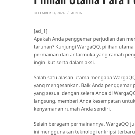
DECEMBER 14, 2024
ADMIN
[ad_1]
Apakah Anda penggemar perjudian dan men
taruhan? Kunjungi WargaQQ, pilihan utama 
permainan dan antarmuka yang ramah peng
ingin ikut serta dalam aksi.
Salah satu alasan utama mengapa WargaQQ 
yang mengesankan. Baik Anda penggemar po
yang sesuai dengan selera Anda di WargaQQ
langsung, memberi Anda kesempatan untuk 
kenyamanan rumah Anda sendiri.
Selain beragam permainannya, WargaQQ jug
ini menggunakan teknologi enkripsi terbar