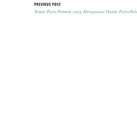
Post navigation
PREVIOUS POST
Temui Para Pemain yang Menguasai Dunia PokerPel