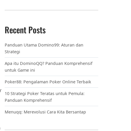
Recent Posts
Panduan Utama Domino99: Aturan dan
Strategi
Apa itu DominoQQ? Panduan Komprehensif
untuk Game ini
Poker88: Pengalaman Poker Online Terbaik
r
10 Strategi Poker Teratas untuk Pemula:
Panduan Komprehensif
Menuqq: Merevolusi Cara Kita Bersantap
n