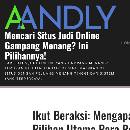
Skip to Content
Mencari Situs Judi Online
Gampang Menang? Ini
HO
Pilihannya!
CARI SITUS JUDI ONLINE YANG GAMPANG MENANG?
TEMUKAN PILIHAN TERBAIK DI SINI. MAINKAN DI
SITUS DENGAN PELUANG MENANG TINGGI DAN SISTEM
YANG TERPERCAYA.
Ikut Beraksi: Menga
Pilihan Utama Para P