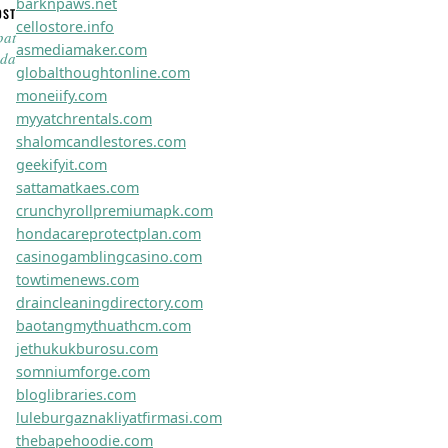
barknpaws.net
OST
cellostore.info
pat
asmediamaker.com
nda
globalthoughtonline.com
moneiify.com
myyatchrentals.com
shalomcandlestores.com
geekifyit.com
sattamatkaes.com
crunchyrollpremiumapk.com
hondacareprotectplan.com
casinogamblingcasino.com
towtimenews.com
draincleaningdirectory.com
baotangmythuathcm.com
jethukukburosu.com
somniumforge.com
bloglibraries.com
luleburgaznakliyatfirmasi.com
thebapehoodie.com