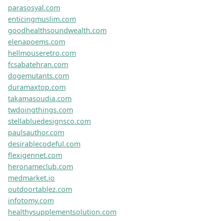
parasosyal.com
enticingmuslim.com
goodhealthsoundwealth.com
elenapoems.com
hellmouseretro.com
fcsabatehran.com
dogemutants.com
duramaxtop.com
takamasoudia.com
twdoingthings.com
stellabluedesignsco.com
paulsauthor.com
desirablecodeful.com
flexigennet.com
heronameclub.com
medmarket.io
outdoortablez.com
infotomy.com
healthysupplementsolution.com