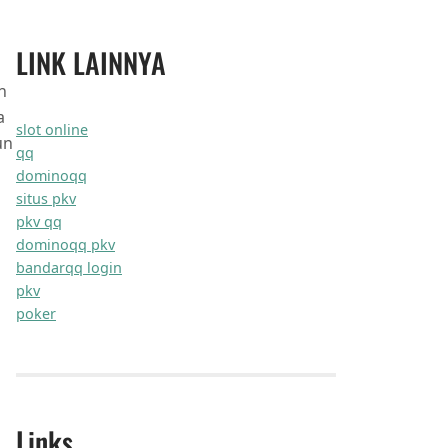
LINK LAINNYA
n
a
slot online
un
qq
dominoqq
situs pkv
pkv qq
dominoqq pkv
bandarqq login
pkv
poker
Links