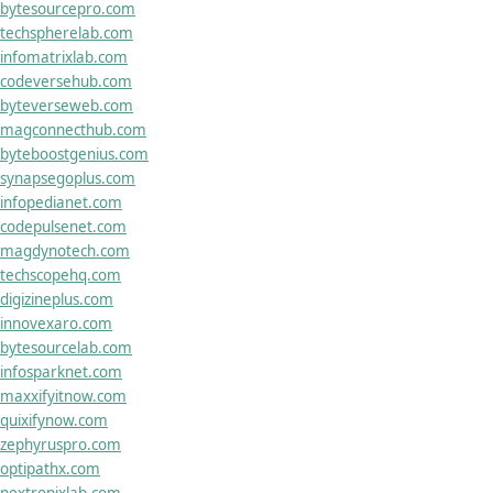
bytesourcepro.com
techspherelab.com
infomatrixlab.com
codeversehub.com
byteverseweb.com
magconnecthub.com
byteboostgenius.com
synapsegoplus.com
infopedianet.com
codepulsenet.com
magdynotech.com
techscopehq.com
digizineplus.com
innovexaro.com
bytesourcelab.com
infosparknet.com
maxxifyitnow.com
quixifynow.com
zephyruspro.com
optipathx.com
nextronixlab.com