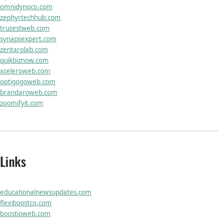
omnidynoco.com
zephyrtechhub.com
truzestweb.com
synapsexpert.com
zentarolab.com
quikbiznow.com
xceleroweb.com
optigogoweb.com
brandaroweb.com
zoomifyit.com
Links
educationalnewsupdates.com
flexiboostco.com
boostioweb.com