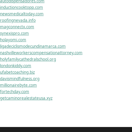
autodispensadores.com
inductioncooktopp.com
newsmedicaltoday.com
roofingnevada.info
magconnectx.com
synexispro.com
holayomi.com
ligadeciclismodecundinamarca.com
nashvilleworkerscompensationattorney.com
holyfamilycathedralschool.org
londonkiddy.com
ufabetcoaching.biz
davismindfulness.org
millionairebyte.com
fortechday.com
getcaminorealestateusa.xyz