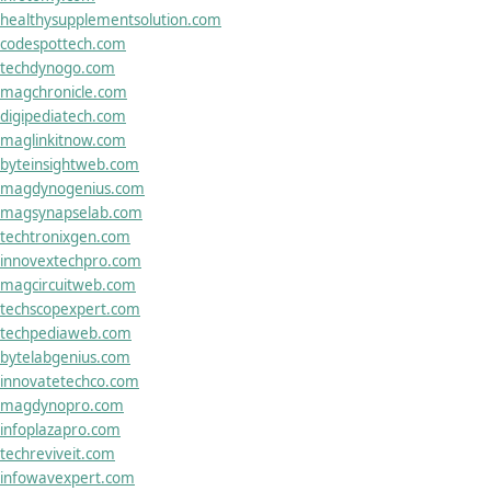
healthysupplementsolution.com
codespottech.com
techdynogo.com
magchronicle.com
digipediatech.com
maglinkitnow.com
byteinsightweb.com
magdynogenius.com
magsynapselab.com
techtronixgen.com
innovextechpro.com
magcircuitweb.com
techscopexpert.com
techpediaweb.com
bytelabgenius.com
innovatetechco.com
magdynopro.com
infoplazapro.com
techreviveit.com
infowavexpert.com