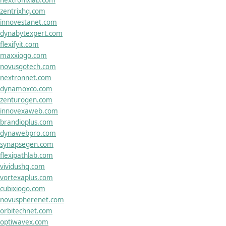
zentrixhq.com
innovestanet.com
dynabytexpert.com
flexifyit.com
maxxiogo.com
novusgotech.com
nextronnet.com
dynamoxco.com
zenturogen.com
innovexaweb.com
brandioplus.com
dynawebpro.com
synapsegen.com
flexipathlab.com
vividushq.com
vortexaplus.com
cubixiogo.com
novuspherenet.com
orbitechnet.com
optiwavex.com