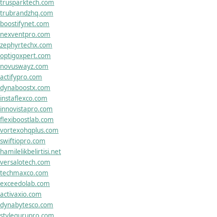
trusparktech.com
trubrandzhq.com
boostifynet.com
nexventpro.com
zephyrtechx.com
optigoxpert.com
novuswayz.com
actifypro.com
dynaboostx.com
instaflexco.com
innovistapro.com
flexiboostlab.com
vortexohqplus.com
swiftiopro.com
hamilelikbelirtisi.net
versalotech.com
techmaxco.com
exceedolab.com
activaxio.com
dynabytesco.com
stylegurupro.com