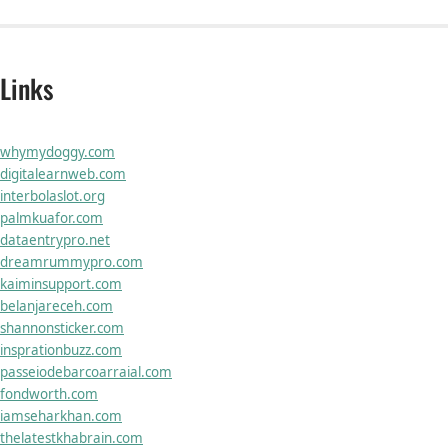
Links
whymydoggy.com
digitalearnweb.com
interbolaslot.org
palmkuafor.com
dataentrypro.net
dreamrummypro.com
kaiminsupport.com
belanjareceh.com
shannonsticker.com
insprationbuzz.com
passeiodebarcoarraial.com
fondworth.com
iamseharkhan.com
thelatestkhabrain.com