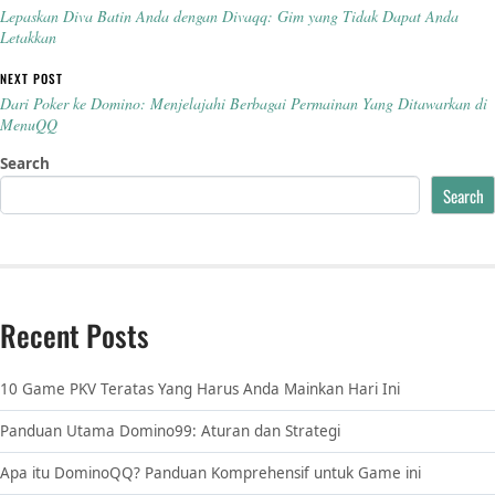
Lepaskan Diva Batin Anda dengan Divaqq: Gim yang Tidak Dapat Anda
Letakkan
NEXT POST
Dari Poker ke Domino: Menjelajahi Berbagai Permainan Yang Ditawarkan di
MenuQQ
Search
Search
Recent Posts
10 Game PKV Teratas Yang Harus Anda Mainkan Hari Ini
Panduan Utama Domino99: Aturan dan Strategi
Apa itu DominoQQ? Panduan Komprehensif untuk Game ini