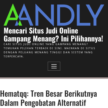
Skip to Content
Mencari Situs Judi Online
Gampang Menang? Ini Pilihannya!
CARI SITUS JUDI ONLINE YANG GAMPANG MENANG?
TEMUKAN PILIHAN TERBAIK DI SINI. MAINKAN DI SITUS
DENGAN PELUANG MENANG TINGGI DAN SISTEM YANG
TERPERCAYA.
Hematqq: Tren Besar Berikutnya
Dalam Pengobatan Alternatif