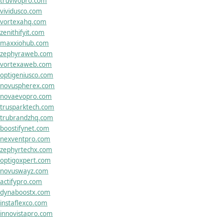
truvivopro.com
vividusco.com
vortexahq.com
zenithifyit.com
maxxiohub.com
zephyraweb.com
vortexaweb.com
optigeniusco.com
novuspherex.com
novaevopro.com
trusparktech.com
trubrandzhq.com
boostifynet.com
nexventpro.com
zephyrtechx.com
optigoxpert.com
novuswayz.com
actifypro.com
dynaboostx.com
instaflexco.com
innovistapro.com