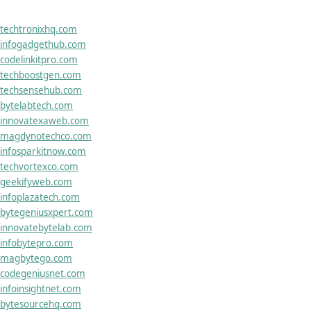
techtronixhq.com
infogadgethub.com
codelinkitpro.com
techboostgen.com
techsensehub.com
bytelabtech.com
innovatexaweb.com
magdynotechco.com
infosparkitnow.com
techvortexco.com
geekifyweb.com
infoplazatech.com
bytegeniusxpert.com
innovatebytelab.com
infobytepro.com
magbytego.com
codegeniusnet.com
infoinsightnet.com
bytesourcehq.com