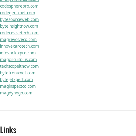
codespherepro.com
codegenixnet.com
bytesourceweb.com
byteinsightnow.com
coderevivetech.com
magrevolveco.com
innovexarotech.com
infovortexpro.com
magcircuitplus.com
techscopeitnow.com
bytetronixnet.com
bytejetxpert.com
maginspectco.com
magdynogo.com
Links