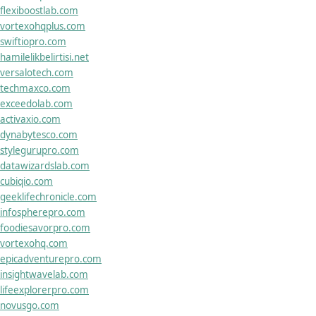
flexiboostlab.com
vortexohqplus.com
swiftiopro.com
hamilelikbelirtisi.net
versalotech.com
techmaxco.com
exceedolab.com
activaxio.com
dynabytesco.com
stylegurupro.com
datawizardslab.com
cubiqio.com
geeklifechronicle.com
infospherepro.com
foodiesavorpro.com
vortexohq.com
epicadventurepro.com
insightwavelab.com
lifeexplorerpro.com
novusgo.com