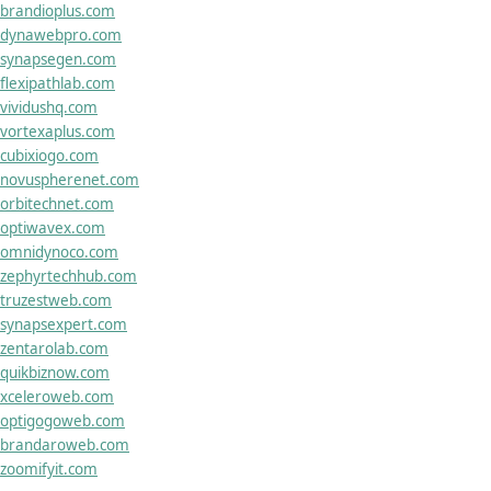
brandioplus.com
dynawebpro.com
synapsegen.com
flexipathlab.com
vividushq.com
vortexaplus.com
cubixiogo.com
novuspherenet.com
orbitechnet.com
optiwavex.com
omnidynoco.com
zephyrtechhub.com
truzestweb.com
synapsexpert.com
zentarolab.com
quikbiznow.com
xceleroweb.com
optigogoweb.com
brandaroweb.com
zoomifyit.com