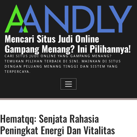
Skip to Content
Mencari Situs Judi Online
Gampang Menang? Ini Pilihannya!
CARI SITUS JUDI ONLINE YANG GAMPANG MENANG?
TEMUKAN PILIHAN TERBAIK DI SINI. MAINKAN DI SITUS
DENGAN PELUANG MENANG TINGGI DAN SISTEM YANG
TERPERCAYA.
Hematqq: Senjata Rahasia
Peningkat Energi Dan Vitalitas