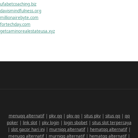
ufabetcoaching.biz
davismindfulness.org
millionairebyte.com
fortechday.com
getcaminorealestateusa.xyz
menuqq alternatif
|
pkv qq
|
pkv qq
|
situs pkv
|
situs qq
|
qq
poker
|
link slot
|
pkv login
|
login sbobet
|
situs slot terpercaya
|
slot gacor hari ini
|
murniqq alternatif
|
hematqq alternatif
|
menuqq alternatif
|
murniqq alternatif
|
hematqq alternatif
|