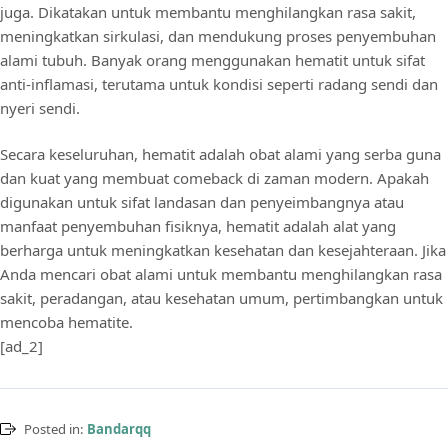
juga. Dikatakan untuk membantu menghilangkan rasa sakit,
meningkatkan sirkulasi, dan mendukung proses penyembuhan
alami tubuh. Banyak orang menggunakan hematit untuk sifat
anti-inflamasi, terutama untuk kondisi seperti radang sendi dan
nyeri sendi.
Secara keseluruhan, hematit adalah obat alami yang serba guna
dan kuat yang membuat comeback di zaman modern. Apakah
digunakan untuk sifat landasan dan penyeimbangnya atau
manfaat penyembuhan fisiknya, hematit adalah alat yang
berharga untuk meningkatkan kesehatan dan kesejahteraan. Jika
Anda mencari obat alami untuk membantu menghilangkan rasa
sakit, peradangan, atau kesehatan umum, pertimbangkan untuk
mencoba hematite.
[ad_2]
Posted in:
Bandarqq