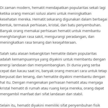
Di zaman modern, hematit mendapatkan popularitas sekali lagi
ketika orang mencari solusi alami untuk meningkatkan
kesehatan mereka. Hematit sekarang digunakan dalam berbagai
bentuk, termasuk perhiasan, kristal, dan batu penyembuhan.
Banyak orang memakai perhiasan hematit untuk membantu
menghilangkan rasa sakit, mengurangi peradangan, dan
meningkatkan rasa tenang dan kesejahteraan.
Salah satu alasan kebangkitan hematite dalam popularitas
adalah kemampuannya yang diyakini untuk membantu dengan
energi landasan dan menyeimbangkan. Di dunia yang serba
cepat dan kacau saat ini, banyak orang mencari cara untuk tetap
berpusat dan tenang, dan hematite diyakini membantu dengan
hal itu. Dengan mengenakan perhiasan hematit atau menjaga
kristal hematit di rumah atau ruang kerja mereka, orang dapat
mengambil manfaat dari sifat landasan dan stabil.
Selain itu, hematit diyakini memiliki sifat penyembuhan fisik