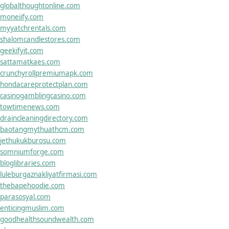
globalthoughtonline.com
moneiify.com
myyatchrentals.com
shalomcandlestores.com
geekifyit.com
sattamatkaes.com
crunchyrollpremiumapk.com
hondacareprotectplan.com
casinogamblingcasino.com
towtimenews.com
draincleaningdirectory.com
baotangmythuathcm.com
jethukukburosu.com
somniumforge.com
bloglibraries.com
luleburgaznakliyatfirmasi.com
thebapehoodie.com
parasosyal.com
enticingmuslim.com
goodhealthsoundwealth.com