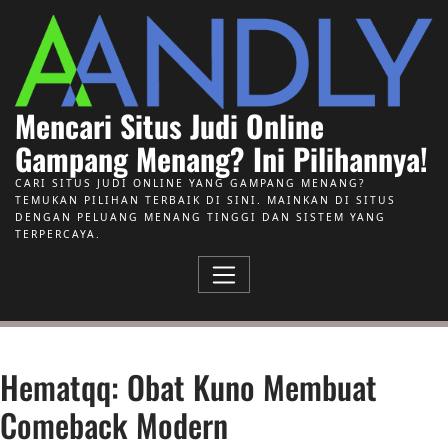
Skip to Content
Mencari Situs Judi Online
Gampang Menang? Ini Pilihannya!
CARI SITUS JUDI ONLINE YANG GAMPANG MENANG?
TEMUKAN PILIHAN TERBAIK DI SINI. MAINKAN DI SITUS
DENGAN PELUANG MENANG TINGGI DAN SISTEM YANG
TERPERCAYA.
Hematqq: Obat Kuno Membuat
Comeback Modern