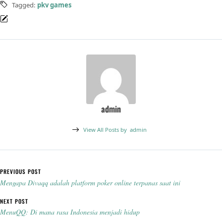
Tagged:
pkv games
admin
View All Posts by
admin
Post navigation
PREVIOUS POST
Mengapa Divaqq adalah platform poker online terpanas saat ini
NEXT POST
MenuQQ: Di mana rasa Indonesia menjadi hidup