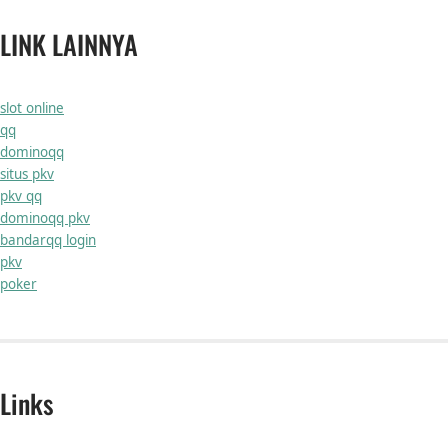
LINK LAINNYA
slot online
qq
dominoqq
situs pkv
pkv qq
dominoqq pkv
bandarqq login
pkv
poker
Links