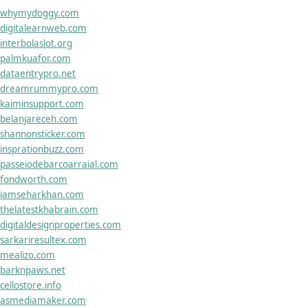
whymydoggy.com
digitalearnweb.com
interbolaslot.org
palmkuafor.com
dataentrypro.net
dreamrummypro.com
kaiminsupport.com
belanjareceh.com
shannonsticker.com
insprationbuzz.com
passeiodebarcoarraial.com
fondworth.com
iamseharkhan.com
thelatestkhabrain.com
digitaldesignproperties.com
sarkariresultex.com
mealizo.com
barknpaws.net
cellostore.info
asmediamaker.com