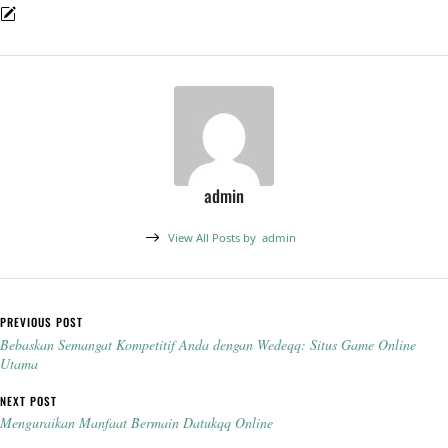
admin
View All Posts by
admin
Post navigation
PREVIOUS POST
Bebaskan Semangat Kompetitif Anda dengan Wedeqq: Situs Game Online
Utama
NEXT POST
Menguraikan Manfaat Bermain Datukqq Online