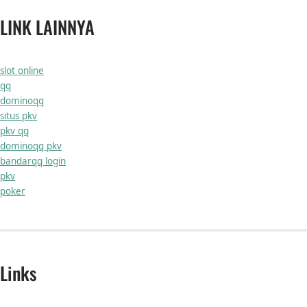
LINK LAINNYA
slot online
qq
dominoqq
situs pkv
pkv qq
dominoqq pkv
bandarqq login
pkv
poker
Links