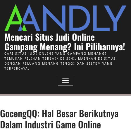
Skip to Content
Mencari Situs Judi Online
Gampang Menang? Ini Pilihannya!
CARI SITUS JUDI ONLINE YANG GAMPANG MENANG?
TEMUKAN PILIHAN TERBAIK DI SINI. MAINKAN DI SITUS
DENGAN PELUANG MENANG TINGGI DAN SISTEM YANG
TERPERCAYA.
GocengQQ: Hal Besar Berikutnya
Dalam Industri Game Online