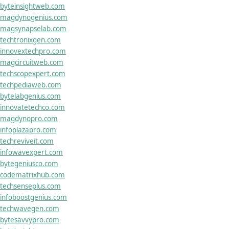
byteinsightweb.com
magdynogenius.com
magsynapselab.com
techtronixgen.com
innovextechpro.com
magcircuitweb.com
techscopexpert.com
techpediaweb.com
bytelabgenius.com
innovatetechco.com
magdynopro.com
infoplazapro.com
techreviveit.com
infowavexpert.com
bytegeniusco.com
codematrixhub.com
techsenseplus.com
infoboostgenius.com
techwavegen.com
bytesavvypro.com