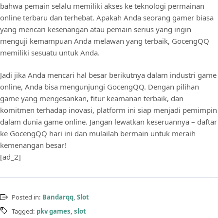
bahwa pemain selalu memiliki akses ke teknologi permainan
online terbaru dan terhebat. Apakah Anda seorang gamer biasa
yang mencari kesenangan atau pemain serius yang ingin
menguji kemampuan Anda melawan yang terbaik, GocengQQ
memiliki sesuatu untuk Anda.
Jadi jika Anda mencari hal besar berikutnya dalam industri game
online, Anda bisa mengunjungi GocengQQ. Dengan pilihan
game yang mengesankan, fitur keamanan terbaik, dan
komitmen terhadap inovasi, platform ini siap menjadi pemimpin
dalam dunia game online. Jangan lewatkan keseruannya – daftar
ke GocengQQ hari ini dan mulailah bermain untuk meraih
kemenangan besar!
[ad_2]
Posted in:
Bandarqq
,
Slot
Tagged:
pkv games
,
slot