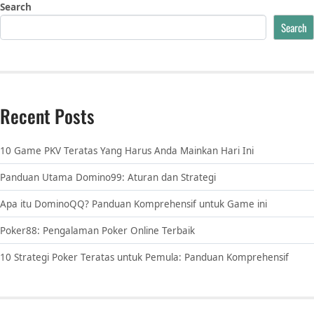
Search
Search
Recent Posts
10 Game PKV Teratas Yang Harus Anda Mainkan Hari Ini
Panduan Utama Domino99: Aturan dan Strategi
Apa itu DominoQQ? Panduan Komprehensif untuk Game ini
Poker88: Pengalaman Poker Online Terbaik
10 Strategi Poker Teratas untuk Pemula: Panduan Komprehensif