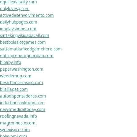
equiflexvitality.com
onlylovesg.com
activedesenvolvimento.com
dailyhubpages.com
idnplaysbobet.com
sattakingvikidadacall.com
bestbolaslotgames.com
sattamatkafixedgamehere.com
entrepreneurguardian.com
hibaby.info
paperwashington.com
weedemup.com
bestchancecasino.com
bilalliaqat.com
autodispensadores.com
inductioncooktopp.com
newsmedicaltoday.com
roofingnevada.info
magconnectx.com
synexispro.com
holayomi.com