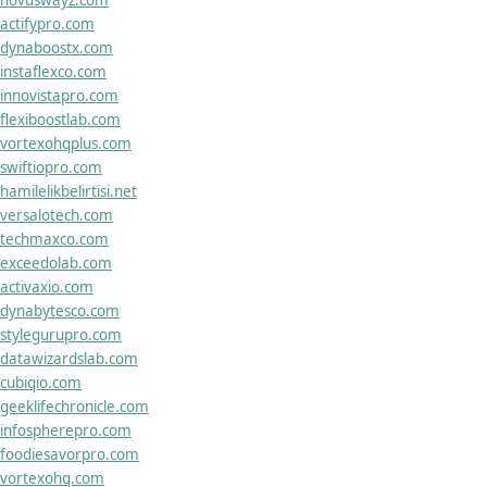
actifypro.com
dynaboostx.com
instaflexco.com
innovistapro.com
flexiboostlab.com
vortexohqplus.com
swiftiopro.com
hamilelikbelirtisi.net
versalotech.com
techmaxco.com
exceedolab.com
activaxio.com
dynabytesco.com
stylegurupro.com
datawizardslab.com
cubiqio.com
geeklifechronicle.com
infospherepro.com
foodiesavorpro.com
vortexohq.com