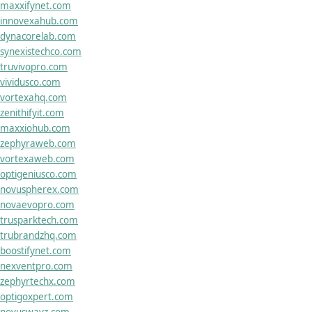
maxxifynet.com
innovexahub.com
dynacorelab.com
synexistechco.com
truvivopro.com
vividusco.com
vortexahq.com
zenithifyit.com
maxxiohub.com
zephyraweb.com
vortexaweb.com
optigeniusco.com
novuspherex.com
novaevopro.com
trusparktech.com
trubrandzhq.com
boostifynet.com
nexventpro.com
zephyrtechx.com
optigoxpert.com
novuswayz.com