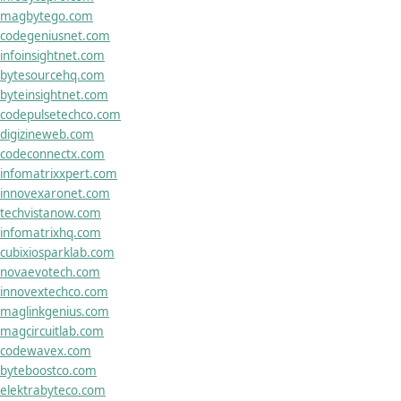
magbytego.com
codegeniusnet.com
infoinsightnet.com
bytesourcehq.com
byteinsightnet.com
codepulsetechco.com
digizineweb.com
codeconnectx.com
infomatrixxpert.com
innovexaronet.com
techvistanow.com
infomatrixhq.com
cubixiosparklab.com
novaevotech.com
innovextechco.com
maglinkgenius.com
magcircuitlab.com
codewavex.com
byteboostco.com
elektrabyteco.com