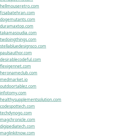
hellmouseretro.com
fcsabatehran.com
dogemutants.com
duramaxtop.com
takamasoudia.com
twdoingthings.com
stellabluedesignsco.com
paulsauthor.com
desirablecodeful.com
flexigennet.com
heronameclub.com
medmarket.io
outdoortablez.com
infotomy.com
healthysupplementsolution.com
codespottech.com
techdynogo.com
magchronicle.com
digipediatech.com
maglinkitnow.com