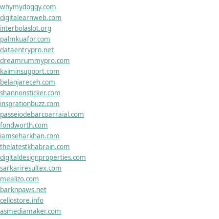
whymydoggy.com
digitalearnweb.com
interbolaslot.org
palmkuafor.com
dataentrypro.net
dreamrummypro.com
kaiminsupport.com
belanjareceh.com
shannonsticker.com
insprationbuzz.com
passeiodebarcoarraial.com
fondworth.com
iamseharkhan.com
thelatestkhabrain.com
digitaldesignproperties.com
sarkariresultex.com
mealizo.com
barknpaws.net
cellostore.info
asmediamaker.com