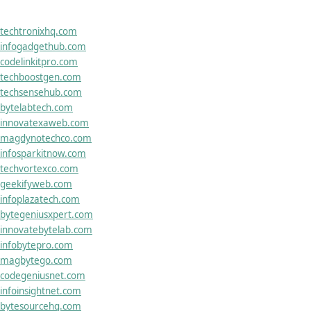
techtronixhq.com
infogadgethub.com
codelinkitpro.com
techboostgen.com
techsensehub.com
bytelabtech.com
innovatexaweb.com
magdynotechco.com
infosparkitnow.com
techvortexco.com
geekifyweb.com
infoplazatech.com
bytegeniusxpert.com
innovatebytelab.com
infobytepro.com
magbytego.com
codegeniusnet.com
infoinsightnet.com
bytesourcehq.com