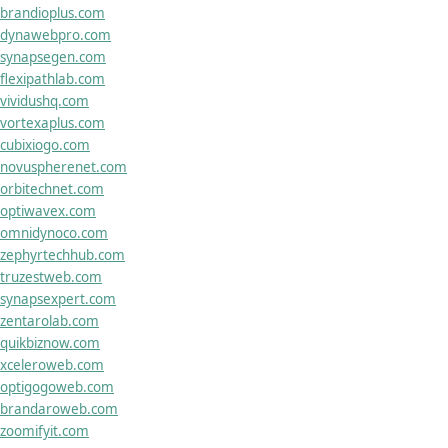
brandioplus.com
dynawebpro.com
synapsegen.com
flexipathlab.com
vividushq.com
vortexaplus.com
cubixiogo.com
novuspherenet.com
orbitechnet.com
optiwavex.com
omnidynoco.com
zephyrtechhub.com
truzestweb.com
synapsexpert.com
zentarolab.com
quikbiznow.com
xceleroweb.com
optigogoweb.com
brandaroweb.com
zoomifyit.com