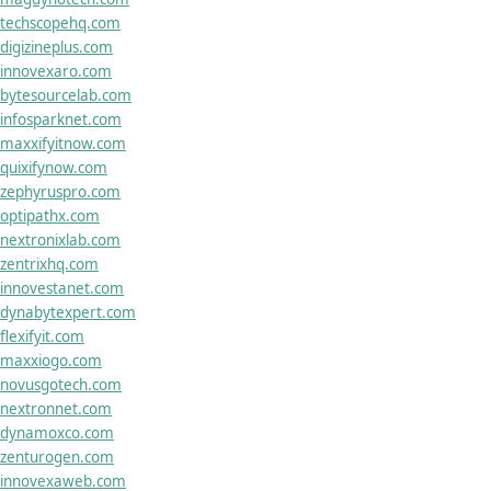
techscopehq.com
digizineplus.com
innovexaro.com
bytesourcelab.com
infosparknet.com
maxxifyitnow.com
quixifynow.com
zephyruspro.com
optipathx.com
nextronixlab.com
zentrixhq.com
innovestanet.com
dynabytexpert.com
flexifyit.com
maxxiogo.com
novusgotech.com
nextronnet.com
dynamoxco.com
zenturogen.com
innovexaweb.com