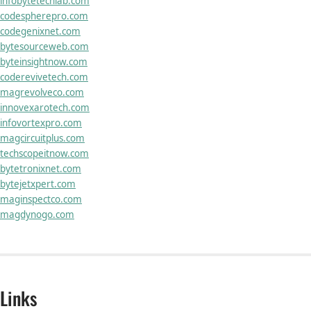
infobytetechlab.com
codespherepro.com
codegenixnet.com
bytesourceweb.com
byteinsightnow.com
coderevivetech.com
magrevolveco.com
innovexarotech.com
infovortexpro.com
magcircuitplus.com
techscopeitnow.com
bytetronixnet.com
bytejetxpert.com
maginspectco.com
magdynogo.com
Links