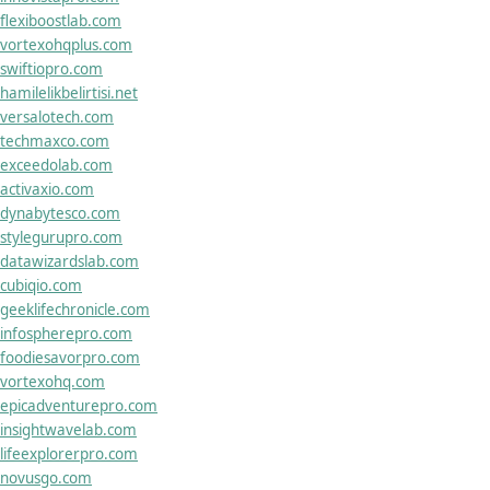
flexiboostlab.com
vortexohqplus.com
swiftiopro.com
hamilelikbelirtisi.net
versalotech.com
techmaxco.com
exceedolab.com
activaxio.com
dynabytesco.com
stylegurupro.com
datawizardslab.com
cubiqio.com
geeklifechronicle.com
infospherepro.com
foodiesavorpro.com
vortexohq.com
epicadventurepro.com
insightwavelab.com
lifeexplorerpro.com
novusgo.com