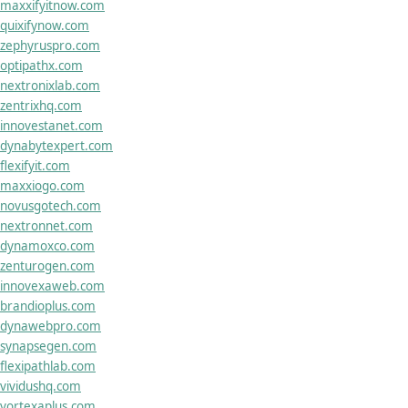
maxxifyitnow.com
quixifynow.com
zephyruspro.com
optipathx.com
nextronixlab.com
zentrixhq.com
innovestanet.com
dynabytexpert.com
flexifyit.com
maxxiogo.com
novusgotech.com
nextronnet.com
dynamoxco.com
zenturogen.com
innovexaweb.com
brandioplus.com
dynawebpro.com
synapsegen.com
flexipathlab.com
vividushq.com
vortexaplus.com