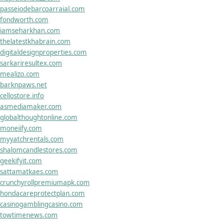
passeiodebarcoarraial.com
fondworth.com
iamseharkhan.com
thelatestkhabrain.com
digitaldesignproperties.com
sarkariresultex.com
mealizo.com
barknpaws.net
cellostore.info
asmediamaker.com
globalthoughtonline.com
moneiify.com
myyatchrentals.com
shalomcandlestores.com
geekifyit.com
sattamatkaes.com
crunchyrollpremiumapk.com
hondacareprotectplan.com
casinogamblingcasino.com
towtimenews.com