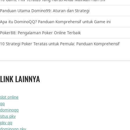
Panduan Utama Domino99: Aturan dan Strategi
Apa itu DominoQQ? Panduan Komprehensif untuk Game ini
Poker88: Pengalaman Poker Online Terbaik
10 Strategi Poker Teratas untuk Pemula: Panduan Komprehensif
LINK LAINNYA
slot online
qq
dominoqq
situs pkv
pkv qq
dominoqq pkv