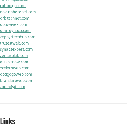
cubixiogo.com
novuspherenet.com
orbitechnet.com
optiwavex.com
omnidynoco.com
zephyrtechhub.com
truzestweb.com
synapsexpert.com
zentarolab.com
quikbiznow.com
xceleroweb.com
optigogoweb.com
brandaroweb.com
zoomifyit.com
Links