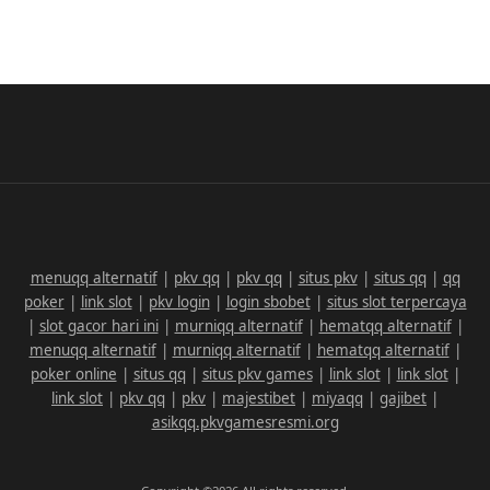
menuqq alternatif
|
pkv qq
|
pkv qq
|
situs pkv
|
situs qq
|
qq
poker
|
link slot
|
pkv login
|
login sbobet
|
situs slot terpercaya
|
slot gacor hari ini
|
murniqq alternatif
|
hematqq alternatif
|
menuqq alternatif
|
murniqq alternatif
|
hematqq alternatif
|
poker online
|
situs qq
|
situs pkv games
|
link slot
|
link slot
|
link slot
|
pkv qq
|
pkv
|
majestibet
|
miyaqq
|
gajibet
|
asikqq.pkvgamesresmi.org