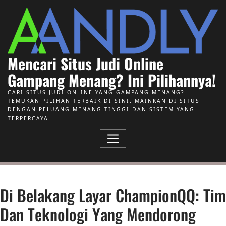
Skip to Content
Mencari Situs Judi Online
Gampang Menang? Ini Pilihannya!
CARI SITUS JUDI ONLINE YANG GAMPANG MENANG?
TEMUKAN PILIHAN TERBAIK DI SINI. MAINKAN DI SITUS
DENGAN PELUANG MENANG TINGGI DAN SISTEM YANG
TERPERCAYA.
Di Belakang Layar ChampionQQ: Tim
Dan Teknologi Yang Mendorong