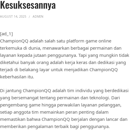
Kesuksesannya
AUGUST 14, 2025
ADMIN
[ad_1]
ChampionQQ adalah salah satu platform game online
terkemuka di dunia, menawarkan berbagai permainan dan
layanan kepada jutaan penggunanya. Tapi yang mungkin tidak
diketahui banyak orang adalah kerja keras dan dedikasi yang
terjadi di belakang layar untuk menjadikan ChampionQQ
keberhasilan itu.
Di jantung ChampionQQ adalah tim individu yang berdedikasi
yang bersemangat tentang permainan dan teknologi. Dari
pengembang game hingga perwakilan layanan pelanggan,
setiap anggota tim memainkan peran penting dalam
memastikan bahwa ChampionQQ berjalan dengan lancar dan
memberikan pengalaman terbaik bagi penggunanya.