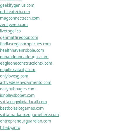
geekifygenius.com
orbitextech.com
magconnecttech.com
zenifyweb.com
livetogel.co
genmatfiredoor.com
findlascegasproperties.com
healthhavenrobbie.com
donanddonnadesigns.com
eagleoneconstructiontx.com
equiflexvitality.com
onlylovesg.com
activedesenvolvimento.com
dailyhubpages.com
idnplaysbobet.com
sattakingvikidadacall.com
bestbolaslotgames.com
sattamatkafixedgamehere.com
entrepreneurguardian.com
hibaby.info