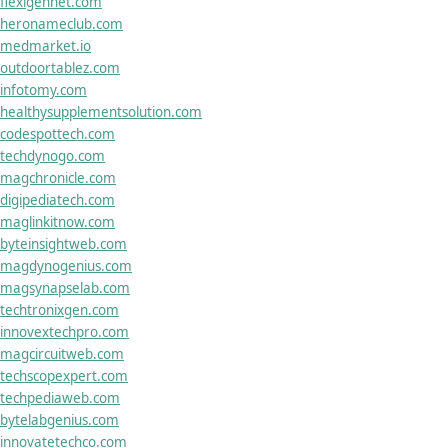
flexigennet.com
heronameclub.com
medmarket.io
outdoortablez.com
infotomy.com
healthysupplementsolution.com
codespottech.com
techdynogo.com
magchronicle.com
digipediatech.com
maglinkitnow.com
byteinsightweb.com
magdynogenius.com
magsynapselab.com
techtronixgen.com
innovextechpro.com
magcircuitweb.com
techscopexpert.com
techpediaweb.com
bytelabgenius.com
innovatetechco.com