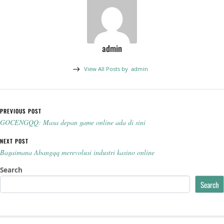
admin
View All Posts by
admin
Post navigation
PREVIOUS POST
GOCENGQQ: Masa depan game online ada di sini
NEXT POST
Bagaimana Abangqq merevolusi industri kasino online
Search
Search