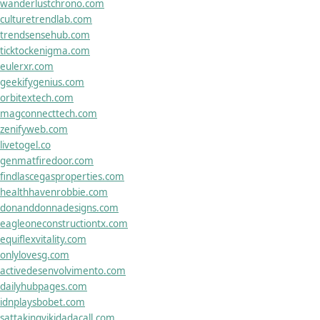
wanderlustchrono.com
culturetrendlab.com
trendsensehub.com
ticktockenigma.com
eulerxr.com
geekifygenius.com
orbitextech.com
magconnecttech.com
zenifyweb.com
livetogel.co
genmatfiredoor.com
findlascegasproperties.com
healthhavenrobbie.com
donanddonnadesigns.com
eagleoneconstructiontx.com
equiflexvitality.com
onlylovesg.com
activedesenvolvimento.com
dailyhubpages.com
idnplaysbobet.com
sattakingvikidadacall.com