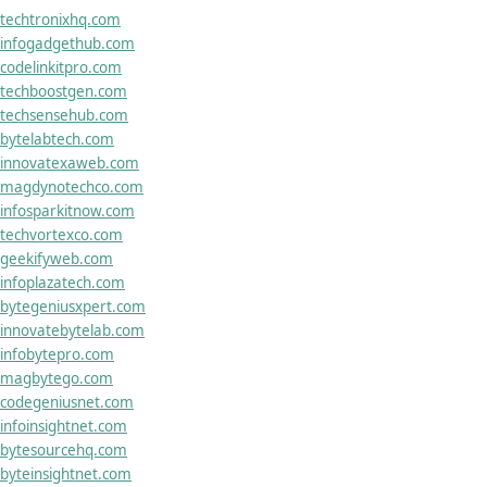
techtronixhq.com
infogadgethub.com
codelinkitpro.com
techboostgen.com
techsensehub.com
bytelabtech.com
innovatexaweb.com
magdynotechco.com
infosparkitnow.com
techvortexco.com
geekifyweb.com
infoplazatech.com
bytegeniusxpert.com
innovatebytelab.com
infobytepro.com
magbytego.com
codegeniusnet.com
infoinsightnet.com
bytesourcehq.com
byteinsightnet.com