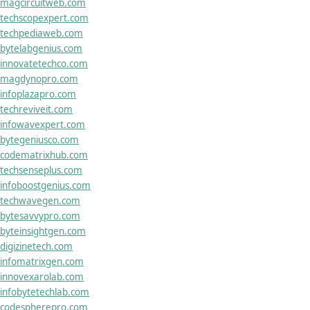
magcircuitweb.com
techscopexpert.com
techpediaweb.com
bytelabgenius.com
innovatetechco.com
magdynopro.com
infoplazapro.com
techreviveit.com
infowavexpert.com
bytegeniusco.com
codematrixhub.com
techsenseplus.com
infoboostgenius.com
techwavegen.com
bytesavvypro.com
byteinsightgen.com
digizinetech.com
infomatrixgen.com
innovexarolab.com
infobytetechlab.com
codespherepro.com