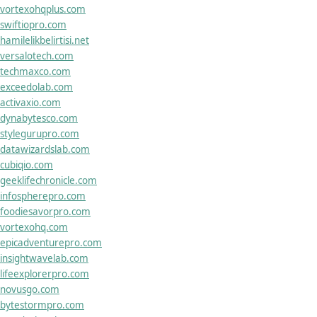
vortexohqplus.com
swiftiopro.com
hamilelikbelirtisi.net
versalotech.com
techmaxco.com
exceedolab.com
activaxio.com
dynabytesco.com
stylegurupro.com
datawizardslab.com
cubiqio.com
geeklifechronicle.com
infospherepro.com
foodiesavorpro.com
vortexohq.com
epicadventurepro.com
insightwavelab.com
lifeexplorerpro.com
novusgo.com
bytestormpro.com