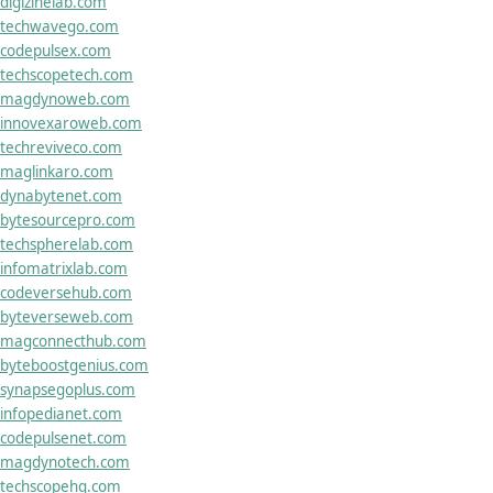
digizinelab.com
techwavego.com
codepulsex.com
techscopetech.com
magdynoweb.com
innovexaroweb.com
techreviveco.com
maglinkaro.com
dynabytenet.com
bytesourcepro.com
techspherelab.com
infomatrixlab.com
codeversehub.com
byteverseweb.com
magconnecthub.com
byteboostgenius.com
synapsegoplus.com
infopedianet.com
codepulsenet.com
magdynotech.com
techscopehq.com