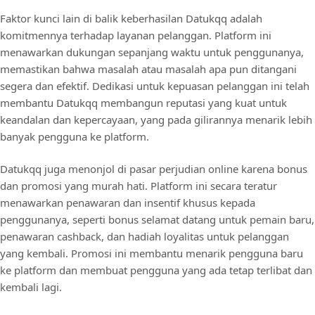
Faktor kunci lain di balik keberhasilan Datukqq adalah
komitmennya terhadap layanan pelanggan. Platform ini
menawarkan dukungan sepanjang waktu untuk penggunanya,
memastikan bahwa masalah atau masalah apa pun ditangani
segera dan efektif. Dedikasi untuk kepuasan pelanggan ini telah
membantu Datukqq membangun reputasi yang kuat untuk
keandalan dan kepercayaan, yang pada gilirannya menarik lebih
banyak pengguna ke platform.
Datukqq juga menonjol di pasar perjudian online karena bonus
dan promosi yang murah hati. Platform ini secara teratur
menawarkan penawaran dan insentif khusus kepada
penggunanya, seperti bonus selamat datang untuk pemain baru,
penawaran cashback, dan hadiah loyalitas untuk pelanggan
yang kembali. Promosi ini membantu menarik pengguna baru
ke platform dan membuat pengguna yang ada tetap terlibat dan
kembali lagi.