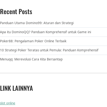
Recent Posts
Panduan Utama Domino99: Aturan dan Strategi
Apa itu DominoQQ? Panduan Komprehensif untuk Game ini
Poker88: Pengalaman Poker Online Terbaik
10 Strategi Poker Teratas untuk Pemula: Panduan Komprehensif
Menuqq: Merevolusi Cara Kita Bersantap
LINK LAINNYA
slot online