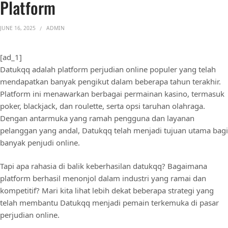
Platform
JUNE 16, 2025
ADMIN
[ad_1]
Datukqq adalah platform perjudian online populer yang telah
mendapatkan banyak pengikut dalam beberapa tahun terakhir.
Platform ini menawarkan berbagai permainan kasino, termasuk
poker, blackjack, dan roulette, serta opsi taruhan olahraga.
Dengan antarmuka yang ramah pengguna dan layanan
pelanggan yang andal, Datukqq telah menjadi tujuan utama bagi
banyak penjudi online.
Tapi apa rahasia di balik keberhasilan datukqq? Bagaimana
platform berhasil menonjol dalam industri yang ramai dan
kompetitif? Mari kita lihat lebih dekat beberapa strategi yang
telah membantu Datukqq menjadi pemain terkemuka di pasar
perjudian online.