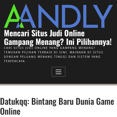
Skip to Content
Mencari Situs Judi Online
Gampang Menang? Ini Pilihannya!
CARI SITUS JUDI ONLINE YANG GAMPANG MENANG?
TEMUKAN PILIHAN TERBAIK DI SINI. MAINKAN DI SITUS
DENGAN PELUANG MENANG TINGGI DAN SISTEM YANG
TERPERCAYA.
Datukqq: Bintang Baru Dunia Game
Online