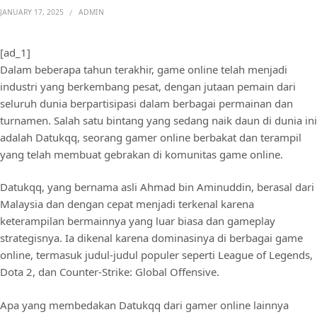
JANUARY 17, 2025
ADMIN
[ad_1]
Dalam beberapa tahun terakhir, game online telah menjadi
industri yang berkembang pesat, dengan jutaan pemain dari
seluruh dunia berpartisipasi dalam berbagai permainan dan
turnamen. Salah satu bintang yang sedang naik daun di dunia ini
adalah Datukqq, seorang gamer online berbakat dan terampil
yang telah membuat gebrakan di komunitas game online.
Datukqq, yang bernama asli Ahmad bin Aminuddin, berasal dari
Malaysia dan dengan cepat menjadi terkenal karena
keterampilan bermainnya yang luar biasa dan gameplay
strategisnya. Ia dikenal karena dominasinya di berbagai game
online, termasuk judul-judul populer seperti League of Legends,
Dota 2, dan Counter-Strike: Global Offensive.
Apa yang membedakan Datukqq dari gamer online lainnya