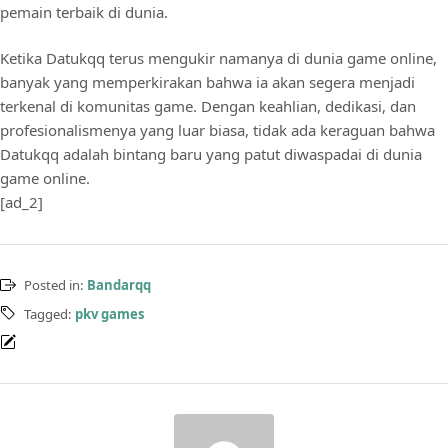
pemain terbaik di dunia.
Ketika Datukqq terus mengukir namanya di dunia game online,
banyak yang memperkirakan bahwa ia akan segera menjadi
terkenal di komunitas game. Dengan keahlian, dedikasi, dan
profesionalismenya yang luar biasa, tidak ada keraguan bahwa
Datukqq adalah bintang baru yang patut diwaspadai di dunia
game online.
[ad_2]
Posted in:
Bandarqq
Tagged:
pkv games