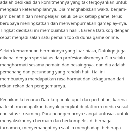
adalah dedikasi dan komitmennya yang tak tergoyahkan untuk
mengasah keterampilannya. Dia menghabiskan waktu berjam-
jam berlatih dan mempelajari seluk beluk setiap game, terus
berupaya meningkatkan dan menyempurnakan gameplay-nya.
Tingkat dedikasi ini membuahkan hasil, karena Datukqq dengan
cepat menjadi salah satu pemain top di dunia game online.
Selain kemampuan bermainnya yang luar biasa, Datukqq juga
dikenal dengan sportivitas dan profesionalismenya. Dia selalu
menghormati sesama pemain dan pesaingnya, dan dia adalah
pemenang dan pecundang yang rendah hati. Hal ini
membuatnya mendapatkan rasa hormat dan kekaguman dari
rekan-rekan dan penggemarnya.
Kenaikan ketenaran Datukqq tidak luput dari perhatian, karena
ia telah mendapatkan banyak pengikut di platform media sosial
dan situs streaming. Para penggemarnya sangat antusias untuk
menyaksikannya bermain dan berkompetisi di berbagai
turnamen, menyemangatinya saat ia menghadapi beberapa