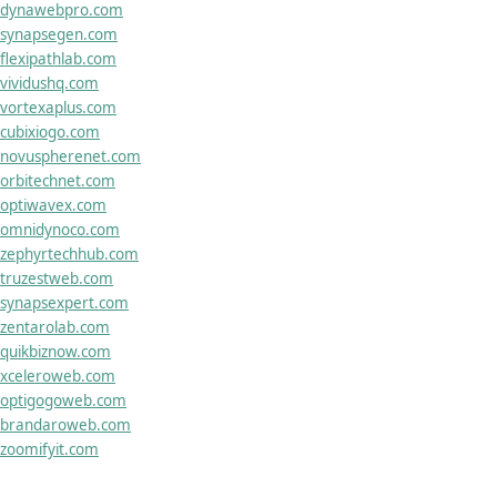
dynawebpro.com
synapsegen.com
flexipathlab.com
vividushq.com
vortexaplus.com
cubixiogo.com
novuspherenet.com
orbitechnet.com
optiwavex.com
omnidynoco.com
zephyrtechhub.com
truzestweb.com
synapsexpert.com
zentarolab.com
quikbiznow.com
xceleroweb.com
optigogoweb.com
brandaroweb.com
zoomifyit.com