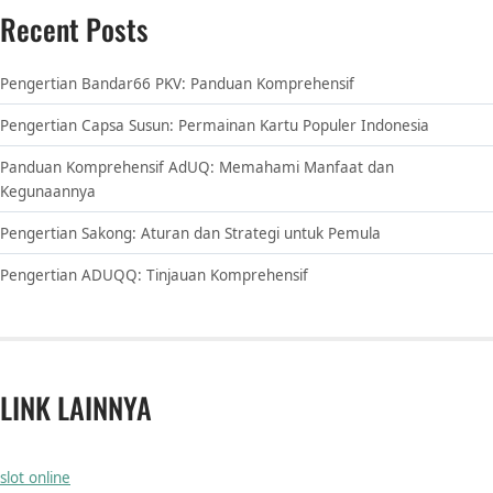
Recent Posts
Pengertian Bandar66 PKV: Panduan Komprehensif
Pengertian Capsa Susun: Permainan Kartu Populer Indonesia
Panduan Komprehensif AdUQ: Memahami Manfaat dan
Kegunaannya
Pengertian Sakong: Aturan dan Strategi untuk Pemula
Pengertian ADUQQ: Tinjauan Komprehensif
LINK LAINNYA
slot online