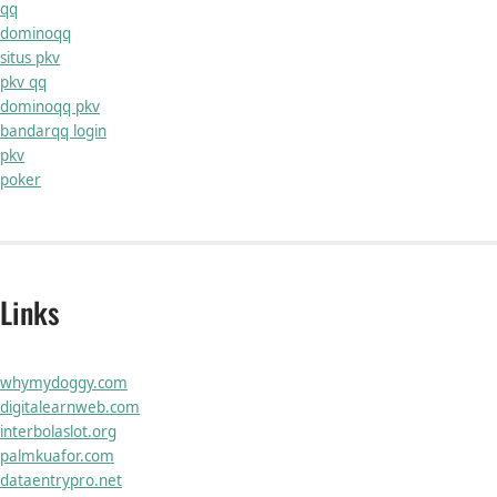
qq
dominoqq
situs pkv
pkv qq
dominoqq pkv
bandarqq login
pkv
poker
Links
whymydoggy.com
digitalearnweb.com
interbolaslot.org
palmkuafor.com
dataentrypro.net