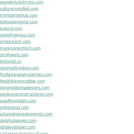
wanderlustchrono.com
culturetrendlab.com
trendsensehub.com
ticktockenigma.com
eulerxr.com
geekifygenius.com
orbitextech.com
magconnecttech.com
zenifyweb.com
livetogel.co
genmatfiredoor.com
findlascegasproperties.com
healthhavenrobbie.com
donanddonnadesigns.com
eagleoneconstructiontx.com
equiflexvitality.com
onlylovesg.com
activedesenvolvimento.com
dailyhubpages.com
idnplaysbobet.com
sattakingvikidadacall.com