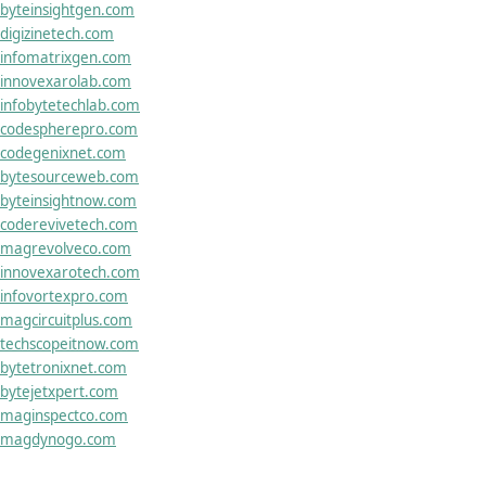
byteinsightgen.com
digizinetech.com
infomatrixgen.com
innovexarolab.com
infobytetechlab.com
codespherepro.com
codegenixnet.com
bytesourceweb.com
byteinsightnow.com
coderevivetech.com
magrevolveco.com
innovexarotech.com
infovortexpro.com
magcircuitplus.com
techscopeitnow.com
bytetronixnet.com
bytejetxpert.com
maginspectco.com
magdynogo.com