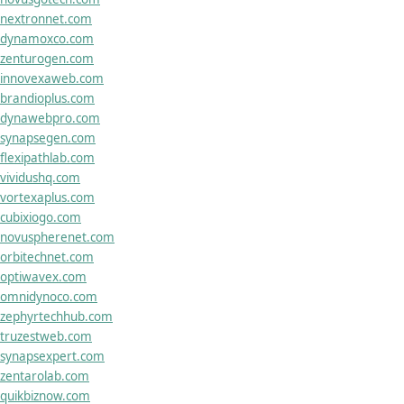
nextronnet.com
dynamoxco.com
zenturogen.com
innovexaweb.com
brandioplus.com
dynawebpro.com
synapsegen.com
flexipathlab.com
vividushq.com
vortexaplus.com
cubixiogo.com
novuspherenet.com
orbitechnet.com
optiwavex.com
omnidynoco.com
zephyrtechhub.com
truzestweb.com
synapsexpert.com
zentarolab.com
quikbiznow.com