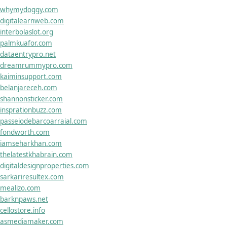
whymydoggy.com
digitalearnweb.com
interbolaslot.org
palmkuafor.com
dataentrypro.net
dreamrummypro.com
kaiminsupport.com
belanjareceh.com
shannonsticker.com
insprationbuzz.com
passeiodebarcoarraial.com
fondworth.com
iamseharkhan.com
thelatestkhabrain.com
digitaldesignproperties.com
sarkariresultex.com
mealizo.com
barknpaws.net
cellostore.info
asmediamaker.com