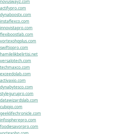
novuswayz.com
actifypro.com
dynaboostx.com
instaflexco.com
innovistapro.com
flexiboostlab.com
vortexohqplus.com
swiftiopro.com
hamilelikbelirtisi.net
versalotech.com
techmaxco.com
exceedolab.com
activaxio.com
dynabytesco.com
stylegurupro.com
datawizardslab.com
cubiqio.com
geeklifechronicle.com
infospherepro.com
foodiesavorpro.com
vortexohq.com