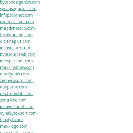
byteboostgenius.com
synapsegoplus.com
infopedianet.com
codepulsenet.com
magdynotech.com
techscopehq.com
digizineplus.com
innovexaro.com
bytesourcelab.com
infosparknet.com
maxxifyitnow.com
quixifynow.com
zephyruspro.com
optipathx.com
nextronixlab.com
zentrixhq.com
innovestanet.com
dynabytexpert.com
flexifyit.com
maxxiogo.com
novusgotech.com