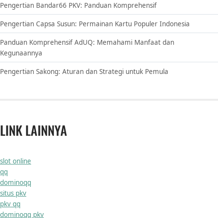
Pengertian Bandar66 PKV: Panduan Komprehensif
Pengertian Capsa Susun: Permainan Kartu Populer Indonesia
Panduan Komprehensif AdUQ: Memahami Manfaat dan
Kegunaannya
Pengertian Sakong: Aturan dan Strategi untuk Pemula
LINK LAINNYA
slot online
qq
dominoqq
situs pkv
pkv qq
dominoqq pkv