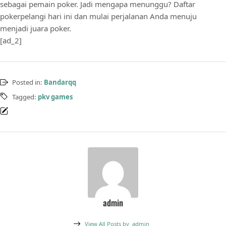
sebagai pemain poker. Jadi mengapa menunggu? Daftar
pokerpelangi hari ini dan mulai perjalanan Anda menuju
menjadi juara poker.
[ad_2]
Posted in:
Bandarqq
Tagged:
pkv games
admin
View All Posts by
admin