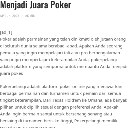
Menjadi Juara Poker
APRIL 4, 2025
ADMIN
[ad_1]
Poker adalah permainan yang telah dinikmati oleh jutaan orang
di seluruh dunia selama berabad -abad. Apakah Anda seorang
pemula yang ingin mempelajari tali atau pro berpengalaman
yang ingin mempertajam keterampilan Anda, pokerpelangi
adalah platform yang sempurna untuk membantu Anda menjadi
juara poker.
Pokerpelangi adalah platform poker online yang menawarkan
berbagai permainan dan turnamen untuk pemain dari semua
tingkat keterampilan. Dari Texas Hold’em ke Omaha, ada banyak
pilihan untuk dipilih sesuai dengan preferensi Anda. Apakah
Anda ingin bermain santai untuk bersenang-senang atau
bersaing di turnamen berisiko tinggi, Pokerpelangi memiliki
sesuatu untuk semua orang.