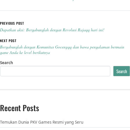
Post navigation
PREVIOUS POST
Dapatkan aksi: Bergabunglah dengan Revolusi Rajaqq hari ini!
NEXT POST
Bergabunglah dengan Komunitas Gocengqq dan bawa pengalaman bermain
game Anda ke level berikutnya
Search
Search
Recent Posts
Temukan Dunia PKV Games Resmi yang Seru