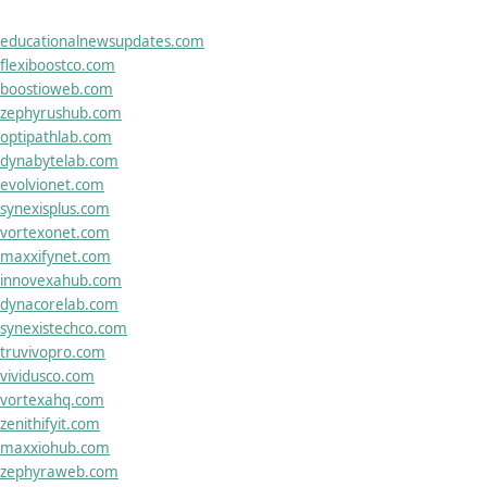
educationalnewsupdates.com
flexiboostco.com
boostioweb.com
zephyrushub.com
optipathlab.com
dynabytelab.com
evolvionet.com
synexisplus.com
vortexonet.com
maxxifynet.com
innovexahub.com
dynacorelab.com
synexistechco.com
truvivopro.com
vividusco.com
vortexahq.com
zenithifyit.com
maxxiohub.com
zephyraweb.com