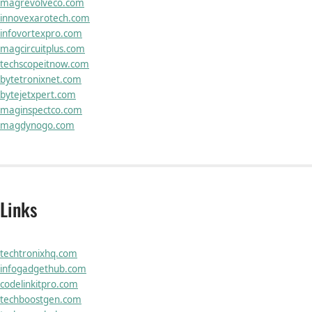
magrevolveco.com
innovexarotech.com
infovortexpro.com
magcircuitplus.com
techscopeitnow.com
bytetronixnet.com
bytejetxpert.com
maginspectco.com
magdynogo.com
Links
techtronixhq.com
infogadgethub.com
codelinkitpro.com
techboostgen.com