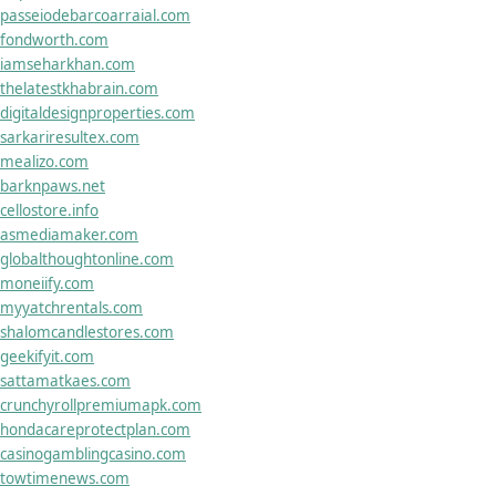
passeiodebarcoarraial.com
fondworth.com
iamseharkhan.com
thelatestkhabrain.com
digitaldesignproperties.com
sarkariresultex.com
mealizo.com
barknpaws.net
cellostore.info
asmediamaker.com
globalthoughtonline.com
moneiify.com
myyatchrentals.com
shalomcandlestores.com
geekifyit.com
sattamatkaes.com
crunchyrollpremiumapk.com
hondacareprotectplan.com
casinogamblingcasino.com
towtimenews.com