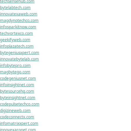
techsensehub.com
bytelabtech.com
innovatexaweb.com
magdynotechco.com
infosparkitnow.com
techvortexco.com
geekifyweb.com
infoplazatech.com
bytegeniusxpert.com
innovatebytelab.com
infobytepro.com
magbytego.com
codegeniusnet.com
infoinsightnet.com
bytesourcehq.com
byteinsightnet.com
codepulsetechco.com
digizineweb.com
codeconnectx.com
infomatrixxpert.com
innovexaronet.com