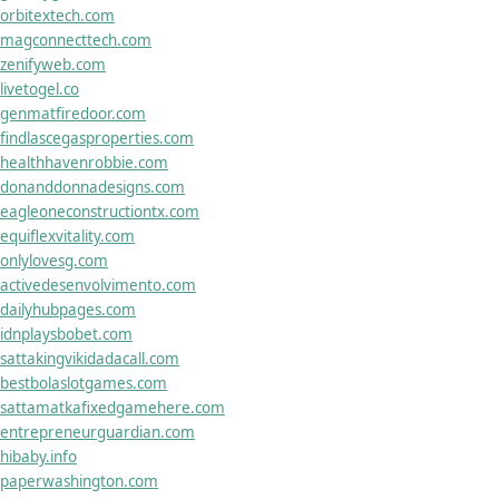
orbitextech.com
magconnecttech.com
zenifyweb.com
livetogel.co
genmatfiredoor.com
findlascegasproperties.com
healthhavenrobbie.com
donanddonnadesigns.com
eagleoneconstructiontx.com
equiflexvitality.com
onlylovesg.com
activedesenvolvimento.com
dailyhubpages.com
idnplaysbobet.com
sattakingvikidadacall.com
bestbolaslotgames.com
sattamatkafixedgamehere.com
entrepreneurguardian.com
hibaby.info
paperwashington.com