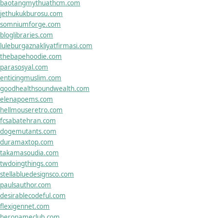
baotangmythuathcm.com
jethukukburosu.com
somniumforge.com
bloglibraries.com
luleburgaznakliyatfirmasi.com
thebapehoodie.com
parasosyal.com
enticingmuslim.com
goodhealthsoundwealth.com
elenapoems.com
hellmouseretro.com
fcsabatehran.com
dogemutants.com
duramaxtop.com
takamasoudia.com
twdoingthings.com
stellabluedesignsco.com
paulsauthor.com
desirablecodeful.com
flexigennet.com
heronameclub.com