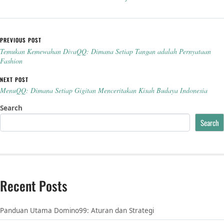
Post navigation
PREVIOUS POST
Temukan Kemewahan DivaQQ: Dimana Setiap Tangan adalah Pernyataan
Fashion
NEXT POST
MenuQQ: Dimana Setiap Gigitan Menceritakan Kisah Budaya Indonesia
Search
Search
Recent Posts
Panduan Utama Domino99: Aturan dan Strategi