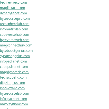
techreviveco.com
maglinkaro.com
dynabytenet.com
bytesourcepro.com
techspherelab.com
infomatrixlab.com
codeversehub.com
byteverseweb.com
magconnecthub.com
byteboostgenius.com
synapsegoplus.com
infopedianet.com
codepulsenet.com
magdynotech.com
techscopehq.com
digizineplus.com
innovexaro.com
bytesourcelab.com
infosparknet.com
maxxifyitnow.com