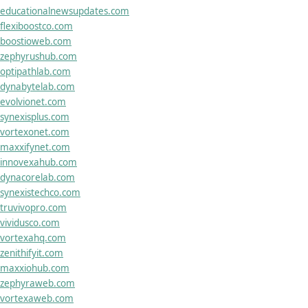
educationalnewsupdates.com
flexiboostco.com
boostioweb.com
zephyrushub.com
optipathlab.com
dynabytelab.com
evolvionet.com
synexisplus.com
vortexonet.com
maxxifynet.com
innovexahub.com
dynacorelab.com
synexistechco.com
truvivopro.com
vividusco.com
vortexahq.com
zenithifyit.com
maxxiohub.com
zephyraweb.com
vortexaweb.com