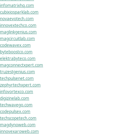
infomatrixhq.com
cubixiosparklab.com
novaevotech.com
innovextechco.com
maglinkgenius.com
magcircuitlab.com
codewavex.com
byteboostco.com
elektrabyteco.com
magconnectxpert.com
truzestgenius.com
techpulsenet.com
zephyrtechxpert.com
infovortexco.com
digizinelab.com
techwavego.com
codepulsex.com
techscopetech.com
magdynoweb.com
innovexaroweb.com