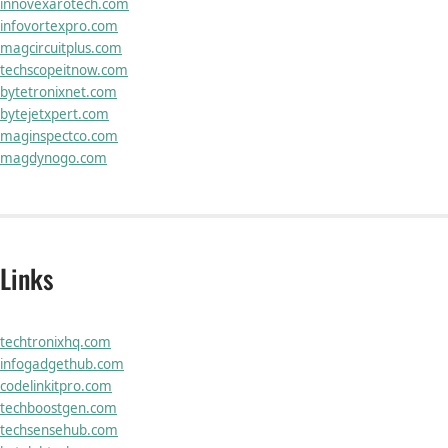
innovexarotech.com
infovortexpro.com
magcircuitplus.com
techscopeitnow.com
bytetronixnet.com
bytejetxpert.com
maginspectco.com
magdynogo.com
Links
techtronixhq.com
infogadgethub.com
codelinkitpro.com
techboostgen.com
techsensehub.com