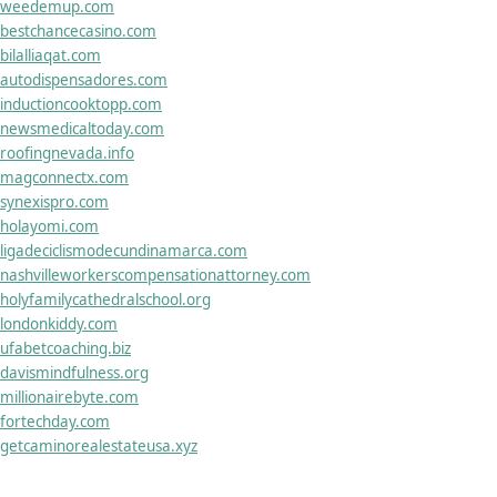
weedemup.com
bestchancecasino.com
bilalliaqat.com
autodispensadores.com
inductioncooktopp.com
newsmedicaltoday.com
roofingnevada.info
magconnectx.com
synexispro.com
holayomi.com
ligadeciclismodecundinamarca.com
nashvilleworkerscompensationattorney.com
holyfamilycathedralschool.org
londonkiddy.com
ufabetcoaching.biz
davismindfulness.org
millionairebyte.com
fortechday.com
getcaminorealestateusa.xyz