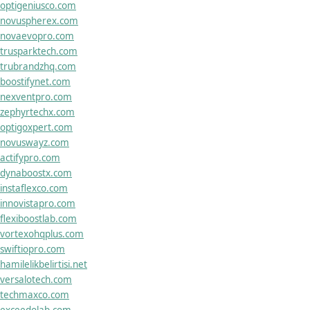
optigeniusco.com
novuspherex.com
novaevopro.com
trusparktech.com
trubrandzhq.com
boostifynet.com
nexventpro.com
zephyrtechx.com
optigoxpert.com
novuswayz.com
actifypro.com
dynaboostx.com
instaflexco.com
innovistapro.com
flexiboostlab.com
vortexohqplus.com
swiftiopro.com
hamilelikbelirtisi.net
versalotech.com
techmaxco.com
exceedolab.com