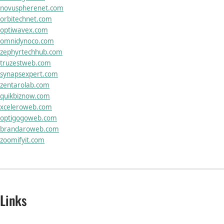
novuspherenet.com
orbitechnet.com
optiwavex.com
omnidynoco.com
zephyrtechhub.com
truzestweb.com
synapsexpert.com
zentarolab.com
quikbiznow.com
xceleroweb.com
optigogoweb.com
brandaroweb.com
zoomifyit.com
Links