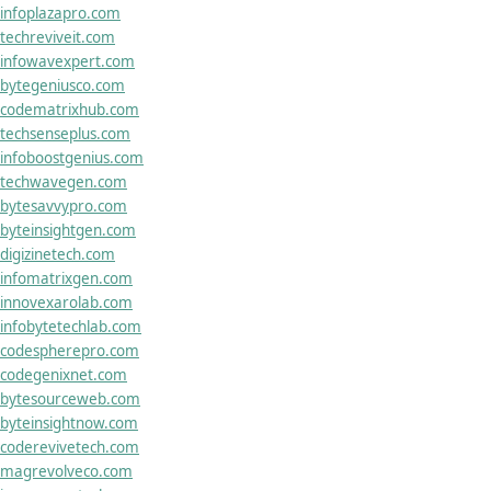
infoplazapro.com
techreviveit.com
infowavexpert.com
bytegeniusco.com
codematrixhub.com
techsenseplus.com
infoboostgenius.com
techwavegen.com
bytesavvypro.com
byteinsightgen.com
digizinetech.com
infomatrixgen.com
innovexarolab.com
infobytetechlab.com
codespherepro.com
codegenixnet.com
bytesourceweb.com
byteinsightnow.com
coderevivetech.com
magrevolveco.com