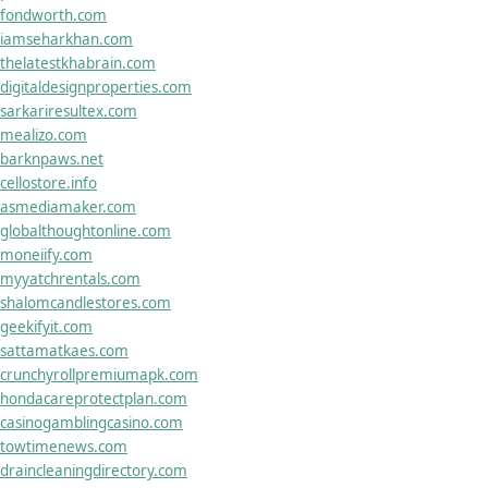
fondworth.com
iamseharkhan.com
thelatestkhabrain.com
digitaldesignproperties.com
sarkariresultex.com
mealizo.com
barknpaws.net
cellostore.info
asmediamaker.com
globalthoughtonline.com
moneiify.com
myyatchrentals.com
shalomcandlestores.com
geekifyit.com
sattamatkaes.com
crunchyrollpremiumapk.com
hondacareprotectplan.com
casinogamblingcasino.com
towtimenews.com
draincleaningdirectory.com