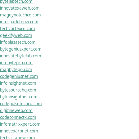
bytelabtech.com
innovatexaweb.com
magdynotechco.com
infosparkitnow.com
techvortexco.com
geekifyweb.com
infoplazatech.com
bytegeniusxpert.com
innovatebytelab.com
infobytepro.com
magbytego.com
codegeniusnet.com
infoinsightnet.com
bytesourcehq.com
byteinsightnet.com
codepulsetechco.com
digizineweb.com
codeconnectx.com
infomatrixxpert.com
innovexaronet.com
techvistanow.com