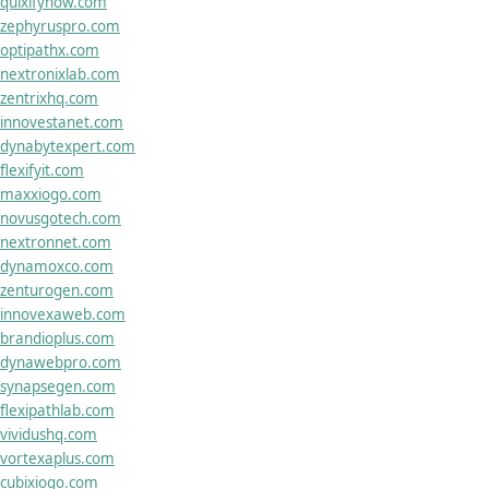
quixifynow.com
zephyruspro.com
optipathx.com
nextronixlab.com
zentrixhq.com
innovestanet.com
dynabytexpert.com
flexifyit.com
maxxiogo.com
novusgotech.com
nextronnet.com
dynamoxco.com
zenturogen.com
innovexaweb.com
brandioplus.com
dynawebpro.com
synapsegen.com
flexipathlab.com
vividushq.com
vortexaplus.com
cubixiogo.com