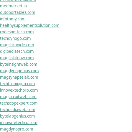
medmarket.io
outdoortablez.com
infotomy.com
healthysupplementsolution.com
codespottech.com
techdynogo.com
magchronicle.com
digipediatech.com
maglinkitnow.com
byteinsightweb.com
magdynogenius.com
magsynapselab.com
techtronixgen.com
innovextechpro.com
magcircuitweb.com
techscopexpert.com
techpediaweb.com
bytelabgenius.com
innovatetechco.com
magdynopro.com