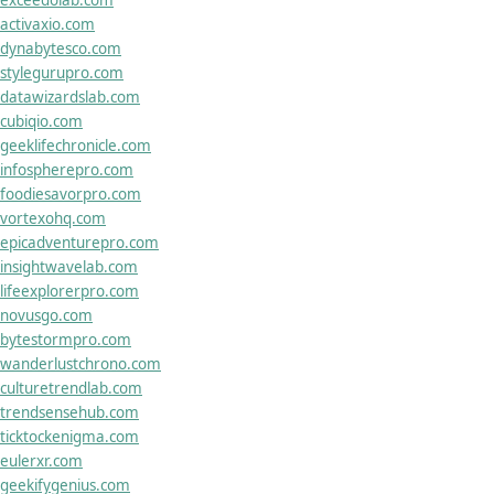
activaxio.com
dynabytesco.com
stylegurupro.com
datawizardslab.com
cubiqio.com
geeklifechronicle.com
infospherepro.com
foodiesavorpro.com
vortexohq.com
epicadventurepro.com
insightwavelab.com
lifeexplorerpro.com
novusgo.com
bytestormpro.com
wanderlustchrono.com
culturetrendlab.com
trendsensehub.com
ticktockenigma.com
eulerxr.com
geekifygenius.com