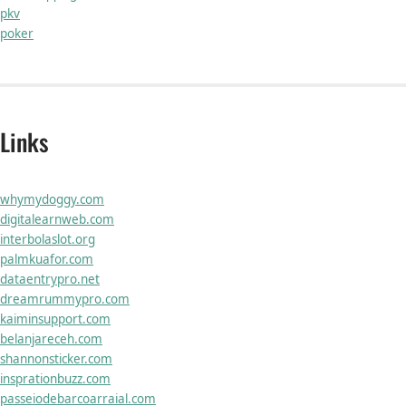
pkv
poker
Links
whymydoggy.com
digitalearnweb.com
interbolaslot.org
palmkuafor.com
dataentrypro.net
dreamrummypro.com
kaiminsupport.com
belanjareceh.com
shannonsticker.com
insprationbuzz.com
passeiodebarcoarraial.com