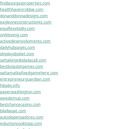
findlascegasproperties.com
healthhavenrobbie.com
donanddonnadesigns.com
eagleoneconstructiontx.com
equiflexvitality.com
onlylovesg.com
activedesenvolvimento.com
dailyhubpages.com
idnplaysbobet.com
sattakingvikidadacall.com
bestbolaslotgames.com
sattamatkafixedgamehere.com
entrepreneurguardian.com
hibaby.info
paperwashington.com
weedemup.com
bestchancecasino.com
bilalliaqat.com
autodispensadores.com
inductioncooktopp.com