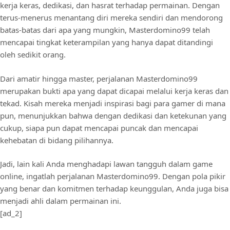
kerja keras, dedikasi, dan hasrat terhadap permainan. Dengan
terus-menerus menantang diri mereka sendiri dan mendorong
batas-batas dari apa yang mungkin, Masterdomino99 telah
mencapai tingkat keterampilan yang hanya dapat ditandingi
oleh sedikit orang.
Dari amatir hingga master, perjalanan Masterdomino99
merupakan bukti apa yang dapat dicapai melalui kerja keras dan
tekad. Kisah mereka menjadi inspirasi bagi para gamer di mana
pun, menunjukkan bahwa dengan dedikasi dan ketekunan yang
cukup, siapa pun dapat mencapai puncak dan mencapai
kehebatan di bidang pilihannya.
Jadi, lain kali Anda menghadapi lawan tangguh dalam game
online, ingatlah perjalanan Masterdomino99. Dengan pola pikir
yang benar dan komitmen terhadap keunggulan, Anda juga bisa
menjadi ahli dalam permainan ini.
[ad_2]