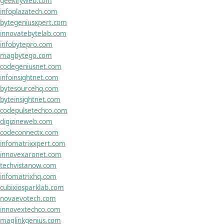
geekifyweb.com
infoplazatech.com
bytegeniusxpert.com
innovatebytelab.com
infobytepro.com
magbytego.com
codegeniusnet.com
infoinsightnet.com
bytesourcehq.com
byteinsightnet.com
codepulsetechco.com
digizineweb.com
codeconnectx.com
infomatrixxpert.com
innovexaronet.com
techvistanow.com
infomatrixhq.com
cubixiosparklab.com
novaevotech.com
innovextechco.com
maglinkgenius.com