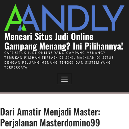
Skip to Content
Mencari Situs Judi Online
Gampang Menang? Ini Pilihannya!
CARI SITUS JUDI ONLINE YANG GAMPANG MENANG?
TEMUKAN PILIHAN TERBAIK DI SINI. MAINKAN DI SITUS
DENGAN PELUANG MENANG TINGGI DAN SISTEM YANG
TERPERCAYA.
Dari Amatir Menjadi Master:
Perjalanan Masterdomino99