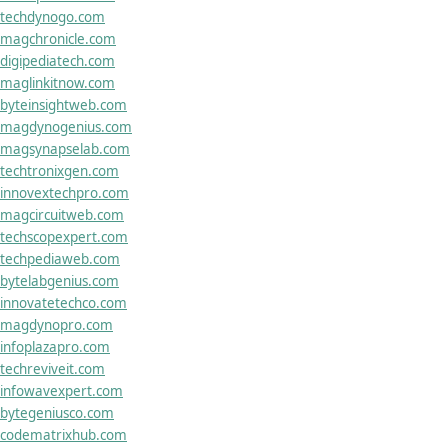
techdynogo.com
magchronicle.com
digipediatech.com
maglinkitnow.com
byteinsightweb.com
magdynogenius.com
magsynapselab.com
techtronixgen.com
innovextechpro.com
magcircuitweb.com
techscopexpert.com
techpediaweb.com
bytelabgenius.com
innovatetechco.com
magdynopro.com
infoplazapro.com
techreviveit.com
infowavexpert.com
bytegeniusco.com
codematrixhub.com