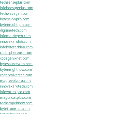
techsenseplus.com
infoboostgenius.com
techwavegen.com
bytesavvypro.com
byteinsightgen.com
digizinetech.com
infomatrixgen.com
innovexarolab.com
infobytetechlab.com
codespherepro.com
codegenixnet.com
bytesourceweb.com
byteinsightnow.com
coderevivetech.com
magrevolveco.com
innovexarotech.com
infovortexpro.com
magcircuitplus.com
techscopeitnow.com
bytetronixnet.com