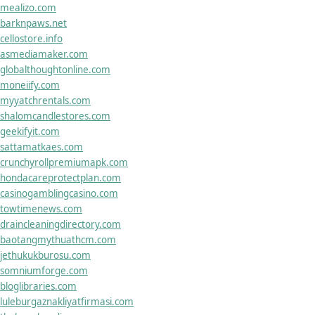
mealizo.com
barknpaws.net
cellostore.info
asmediamaker.com
globalthoughtonline.com
moneiify.com
myyatchrentals.com
shalomcandlestores.com
geekifyit.com
sattamatkaes.com
crunchyrollpremiumapk.com
hondacareprotectplan.com
casinogamblingcasino.com
towtimenews.com
draincleaningdirectory.com
baotangmythuathcm.com
jethukukburosu.com
somniumforge.com
bloglibraries.com
luleburgaznakliyatfirmasi.com