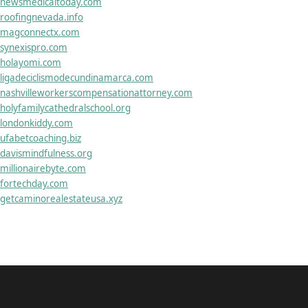
newsmedicaltoday.com
roofingnevada.info
magconnectx.com
synexispro.com
holayomi.com
ligadeciclismodecundinamarca.com
nashvilleworkerscompensationattorney.com
holyfamilycathedralschool.org
londonkiddy.com
ufabetcoaching.biz
davismindfulness.org
millionairebyte.com
fortechday.com
getcaminorealestateusa.xyz