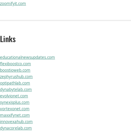
zoomifyit.com
Links
educationalnewsupdates.com
flexiboostco.com
boostioweb.com
zephyrushub.com
optipathlab.com
dynabytelab.com
evolvionet.com
synexisplus.com
vortexonet.com
maxxifynet.com
innovexahub.com
dynacorelab.com