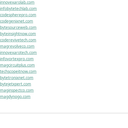
innovexarolab.com
infobytetechlab.com
codespherepro.com
codegenixnet.com
bytesourceweb.com
byteinsightnow.com
coderevivetech.com
magrevolveco.com
innovexarotech.com
infovortexpro.com
magcircuitplus.com
techscopeitnow.com
bytetronixnet.com
bytejetxpert.com
maginspectco.com
magdynogo.com