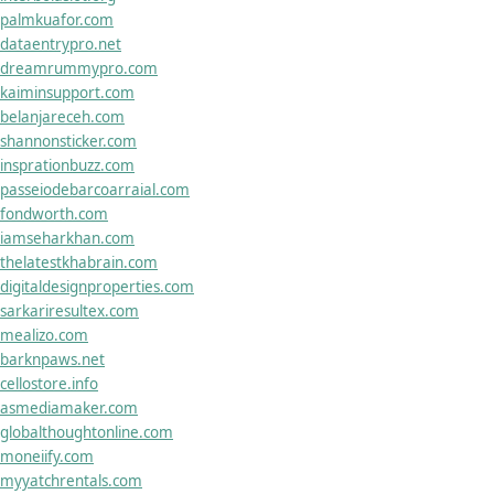
palmkuafor.com
dataentrypro.net
dreamrummypro.com
kaiminsupport.com
belanjareceh.com
shannonsticker.com
insprationbuzz.com
passeiodebarcoarraial.com
fondworth.com
iamseharkhan.com
thelatestkhabrain.com
digitaldesignproperties.com
sarkariresultex.com
mealizo.com
barknpaws.net
cellostore.info
asmediamaker.com
globalthoughtonline.com
moneiify.com
myyatchrentals.com