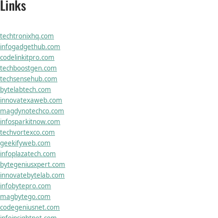
Links
techtronixhq.com
infogadgethub.com
codelinkitpro.com
techboostgen.com
techsensehub.com
bytelabtech.com
innovatexaweb.com
magdynotechco.com
infosparkitnow.com
techvortexco.com
geekifyweb.com
infoplazatech.com
bytegeniusxpert.com
innovatebytelab.com
infobytepro.com
magbytego.com
codegeniusnet.com