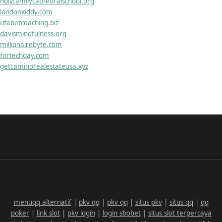
holyfamilycathedralschool.org
londonkiddy.com
ufabetcoaching.biz
davismindfulness.org
millionairebyte.com
fortechday.com
getcaminorealestateusa.xyz
menuqq alternatif
|
pkv qq
|
pkv qq
|
situs pkv
|
situs qq
|
qq
poker
|
link slot
|
pkv login
|
login sbobet
|
situs slot terpercaya