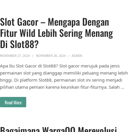
Slot Gacor – Mengapa Dengan
Fitur Wild Lebih Sering Menang
Di Slot88?
NOVEMBER 27, 2024
NOVEMBER 28, 2024
ADMIN
Apa Itu Slot Gacor di Slot88? Slot gacor merujuk pada jenis
permainan slot yang dianggap memiliki peluang menang lebih
tinggi. Di platform Slot88, permainan slot ini sering menjadi
pilihan utama pemain karena keunikan fitur-fiturnya. Salah …
Read More
Bagaimana WargaQQ Merevolusi