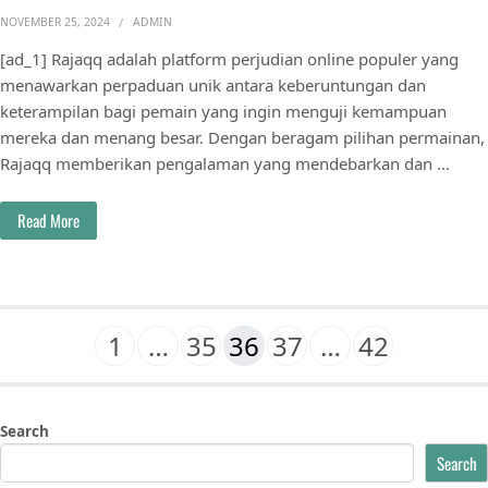
NOVEMBER 25, 2024
ADMIN
[ad_1] Rajaqq adalah platform perjudian online populer yang
menawarkan perpaduan unik antara keberuntungan dan
keterampilan bagi pemain yang ingin menguji kemampuan
mereka dan menang besar. Dengan beragam pilihan permainan,
Rajaqq memberikan pengalaman yang mendebarkan dan …
Read More
Posts pagination
1
…
35
36
37
…
42
Search
Search