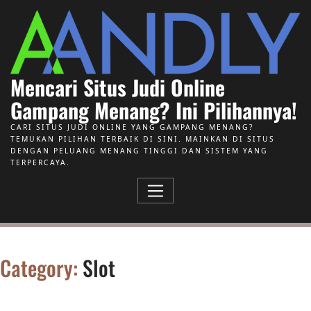
Skip to Content
Mencari Situs Judi Online
Gampang Menang? Ini Pilihannya!
CARI SITUS JUDI ONLINE YANG GAMPANG MENANG?
TEMUKAN PILIHAN TERBAIK DI SINI. MAINKAN DI SITUS
DENGAN PELUANG MENANG TINGGI DAN SISTEM YANG
TERPERCAYA.
Category:
Slot