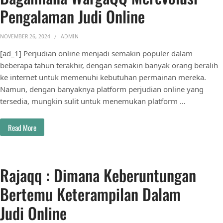
Pengalaman Judi Online
NOVEMBER 26, 2024
ADMIN
[ad_1] Perjudian online menjadi semakin populer dalam
beberapa tahun terakhir, dengan semakin banyak orang beralih
ke internet untuk memenuhi kebutuhan permainan mereka.
Namun, dengan banyaknya platform perjudian online yang
tersedia, mungkin sulit untuk menemukan platform …
Read More
Rajaqq : Dimana Keberuntungan
Bertemu Keterampilan Dalam
Judi Online