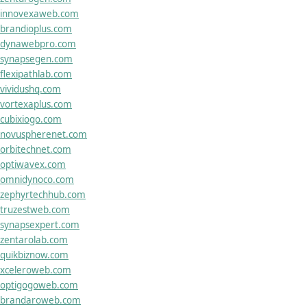
innovexaweb.com
brandioplus.com
dynawebpro.com
synapsegen.com
flexipathlab.com
vividushq.com
vortexaplus.com
cubixiogo.com
novuspherenet.com
orbitechnet.com
optiwavex.com
omnidynoco.com
zephyrtechhub.com
truzestweb.com
synapsexpert.com
zentarolab.com
quikbiznow.com
xceleroweb.com
optigogoweb.com
brandaroweb.com