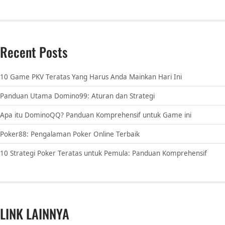
Recent Posts
10 Game PKV Teratas Yang Harus Anda Mainkan Hari Ini
Panduan Utama Domino99: Aturan dan Strategi
Apa itu DominoQQ? Panduan Komprehensif untuk Game ini
Poker88: Pengalaman Poker Online Terbaik
10 Strategi Poker Teratas untuk Pemula: Panduan Komprehensif
LINK LAINNYA