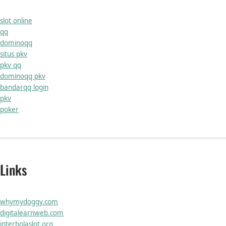
slot online
qq
dominoqq
situs pkv
pkv qq
dominoqq pkv
bandarqq login
pkv
poker
Links
whymydoggy.com
digitalearnweb.com
interbolaslot.org