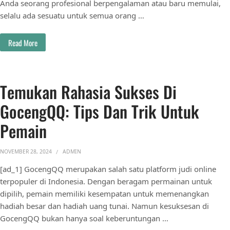
Anda seorang profesional berpengalaman atau baru memulai,
selalu ada sesuatu untuk semua orang …
Read More
Temukan Rahasia Sukses Di
GocengQQ: Tips Dan Trik Untuk
Pemain
NOVEMBER 28, 2024
ADMIN
[ad_1] GocengQQ merupakan salah satu platform judi online
terpopuler di Indonesia. Dengan beragam permainan untuk
dipilih, pemain memiliki kesempatan untuk memenangkan
hadiah besar dan hadiah uang tunai. Namun kesuksesan di
GocengQQ bukan hanya soal keberuntungan …