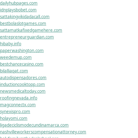
dailyhubpages.com
idnplaysbobet.com
sattakingvikidadacall.com
bestbolaslotgames.com
sattamatkafixedgamehere.com
entrepreneurguardian.com
hibaby.info
paperwashington.com
weedemup.com
bestchancecasino.com
bilalliaqat.com
autodispensadores.com
inductioncooktopp.com
newsmedicaltoday.com
roofingnevada.info
magconnectx.com
synexispro.com
holayomi.com
ligadeciclismodecundinamarca.com
nashvilleworkerscompensationattorney.com