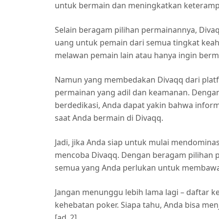
untuk bermain dan meningkatkan keteramp
Selain beragam pilihan permainannya, Div
uang untuk pemain dari semua tingkat keah
melawan pemain lain atau hanya ingin ber
Namun yang membedakan Divaqq dari platfo
permainan yang adil dan keamanan. Dengan 
berdedikasi, Anda dapat yakin bahwa infor
saat Anda bermain di Divaqq.
Jadi, jika Anda siap untuk mulai mendomina
mencoba Divaqq. Dengan beragam pilihan pe
semua yang Anda perlukan untuk membawa p
Jangan menunggu lebih lama lagi – daftar k
kehebatan poker. Siapa tahu, Anda bisa men
[ad_2]