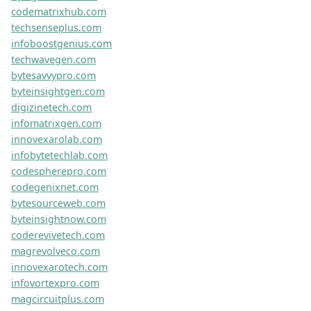
codematrixhub.com
techsenseplus.com
infoboostgenius.com
techwavegen.com
bytesavvypro.com
byteinsightgen.com
digizinetech.com
infomatrixgen.com
innovexarolab.com
infobytetechlab.com
codespherepro.com
codegenixnet.com
bytesourceweb.com
byteinsightnow.com
coderevivetech.com
magrevolveco.com
innovexarotech.com
infovortexpro.com
magcircuitplus.com