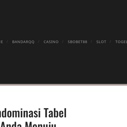
ME
BANDARQQ
CASINO
SBOBET88
SLOT
TOGE
dominasi Tabel
 Anda Menuju