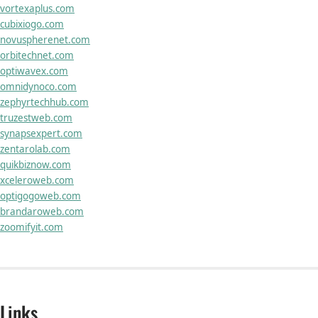
vortexaplus.com
cubixiogo.com
novuspherenet.com
orbitechnet.com
optiwavex.com
omnidynoco.com
zephyrtechhub.com
truzestweb.com
synapsexpert.com
zentarolab.com
quikbiznow.com
xceleroweb.com
optigogoweb.com
brandaroweb.com
zoomifyit.com
Links