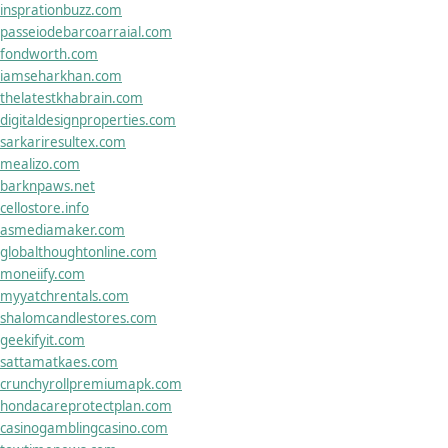
insprationbuzz.com
passeiodebarcoarraial.com
fondworth.com
iamseharkhan.com
thelatestkhabrain.com
digitaldesignproperties.com
sarkariresultex.com
mealizo.com
barknpaws.net
cellostore.info
asmediamaker.com
globalthoughtonline.com
moneiify.com
myyatchrentals.com
shalomcandlestores.com
geekifyit.com
sattamatkaes.com
crunchyrollpremiumapk.com
hondacareprotectplan.com
casinogamblingcasino.com