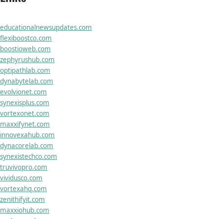
educationalnewsupdates.com
flexiboostco.com
boostioweb.com
zephyrushub.com
optipathlab.com
dynabytelab.com
evolvionet.com
synexisplus.com
vortexonet.com
maxxifynet.com
innovexahub.com
dynacorelab.com
synexistechco.com
truvivopro.com
vividusco.com
vortexahq.com
zenithifyit.com
maxxiohub.com