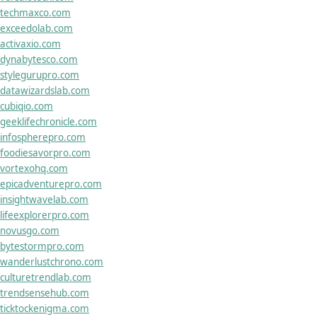
techmaxco.com
exceedolab.com
activaxio.com
dynabytesco.com
stylegurupro.com
datawizardslab.com
cubiqio.com
geeklifechronicle.com
infospherepro.com
foodiesavorpro.com
vortexohq.com
epicadventurepro.com
insightwavelab.com
lifeexplorerpro.com
novusgo.com
bytestormpro.com
wanderlustchrono.com
culturetrendlab.com
trendsensehub.com
ticktockenigma.com