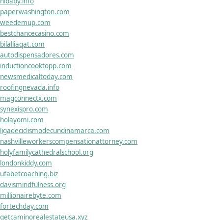
hibaby.info
paperwashington.com
weedemup.com
bestchancecasino.com
bilalliaqat.com
autodispensadores.com
inductioncooktopp.com
newsmedicaltoday.com
roofingnevada.info
magconnectx.com
synexispro.com
holayomi.com
ligadeciclismodecundinamarca.com
nashvilleworkerscompensationattorney.com
holyfamilycathedralschool.org
londonkiddy.com
ufabetcoaching.biz
davismindfulness.org
millionairebyte.com
fortechday.com
getcaminorealestateusa.xyz