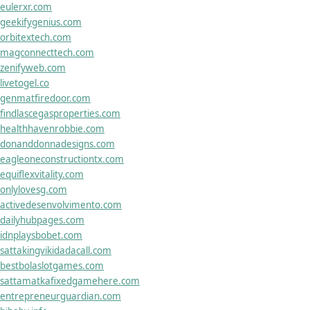
eulerxr.com
geekifygenius.com
orbitextech.com
magconnecttech.com
zenifyweb.com
livetogel.co
genmatfiredoor.com
findlascegasproperties.com
healthhavenrobbie.com
donanddonnadesigns.com
eagleoneconstructiontx.com
equiflexvitality.com
onlylovesg.com
activedesenvolvimento.com
dailyhubpages.com
idnplaysbobet.com
sattakingvikidadacall.com
bestbolaslotgames.com
sattamatkafixedgamehere.com
entrepreneurguardian.com