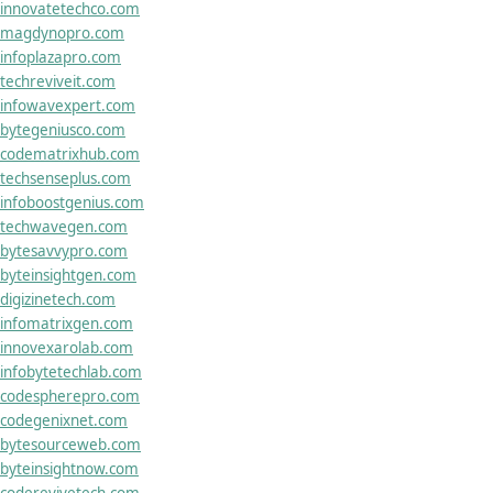
innovatetechco.com
magdynopro.com
infoplazapro.com
techreviveit.com
infowavexpert.com
bytegeniusco.com
codematrixhub.com
techsenseplus.com
infoboostgenius.com
techwavegen.com
bytesavvypro.com
byteinsightgen.com
digizinetech.com
infomatrixgen.com
innovexarolab.com
infobytetechlab.com
codespherepro.com
codegenixnet.com
bytesourceweb.com
byteinsightnow.com