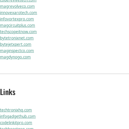
coderevivetech.com
magrevolveco.com
innovexarotech.com
infovortexpro.com
magcircuitplus.com
techscopeitnow.com
bytetronixnet.com
bytejetxpert.com
maginspectco.com
magdynogo.com
Links
techtronixhq.com
infogadgethub.com
codelinkitpro.com