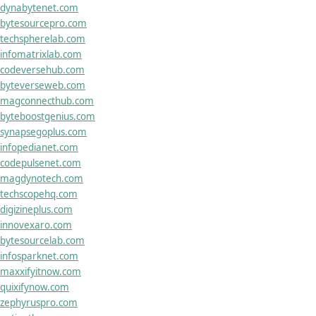
dynabytenet.com
bytesourcepro.com
techspherelab.com
infomatrixlab.com
codeversehub.com
byteverseweb.com
magconnecthub.com
byteboostgenius.com
synapsegoplus.com
infopedianet.com
codepulsenet.com
magdynotech.com
techscopehq.com
digizineplus.com
innovexaro.com
bytesourcelab.com
infosparknet.com
maxxifyitnow.com
quixifynow.com
zephyruspro.com