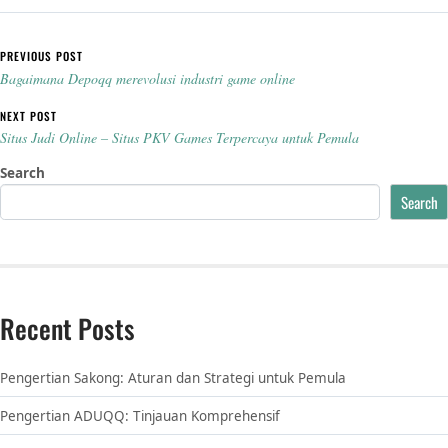
Post navigation
PREVIOUS POST
Bagaimana Depoqq merevolusi industri game online
NEXT POST
Situs Judi Online – Situs PKV Games Terpercaya untuk Pemula
Search
Search
Recent Posts
Pengertian Sakong: Aturan dan Strategi untuk Pemula
Pengertian ADUQQ: Tinjauan Komprehensif