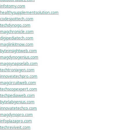
infotomy.com
healthysupplementsolution.com
codespottech.com
techdynogo.com
magchronicle.com
digipediatech.com
maglinkitnow.com
byteinsightweb.com
magdynogenius.com
magsynapselab.com
techtronixgen.com
innovextechpro.com
magcircuitweb.com
techscopexpert.com
techpediaweb.com
bytelabgenius.com
innovatetechco.com
magdynopro.com
infoplazapro.com
techreviveit.com