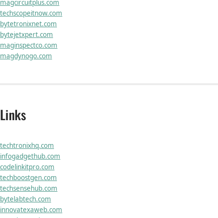
magcircuitplus.com
techscopeitnow.com
bytetronixnet.com
bytejetxpert.com
maginspectco.com
magdynogo.com
Links
techtronixhq.com
infogadgethub.com
codelinkitpro.com
techboostgen.com
techsensehub.com
bytelabtech.com
innovatexaweb.com