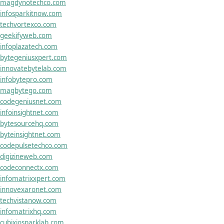
magdynotechco.com
infosparkitnow.com
techvortexco.com
geekifyweb.com
infoplazatech.com
bytegeniusxpert.com
innovatebytelab.com
infobytepro.com
magbytego.com
codegeniusnet.com
infoinsightnet.com
bytesourcehq.com
byteinsightnet.com
codepulsetechco.com
digizineweb.com
codeconnectx.com
infomatrixxpert.com
innovexaronet.com
techvistanow.com
infomatrixhq.com
cubixiosparklab.com