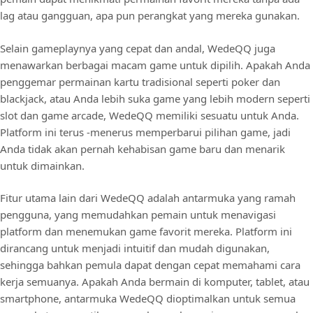
lag atau gangguan, apa pun perangkat yang mereka gunakan.
Selain gameplaynya yang cepat dan andal, WedeQQ juga
menawarkan berbagai macam game untuk dipilih. Apakah Anda
penggemar permainan kartu tradisional seperti poker dan
blackjack, atau Anda lebih suka game yang lebih modern seperti
slot dan game arcade, WedeQQ memiliki sesuatu untuk Anda.
Platform ini terus -menerus memperbarui pilihan game, jadi
Anda tidak akan pernah kehabisan game baru dan menarik
untuk dimainkan.
Fitur utama lain dari WedeQQ adalah antarmuka yang ramah
pengguna, yang memudahkan pemain untuk menavigasi
platform dan menemukan game favorit mereka. Platform ini
dirancang untuk menjadi intuitif dan mudah digunakan,
sehingga bahkan pemula dapat dengan cepat memahami cara
kerja semuanya. Apakah Anda bermain di komputer, tablet, atau
smartphone, antarmuka WedeQQ dioptimalkan untuk semua