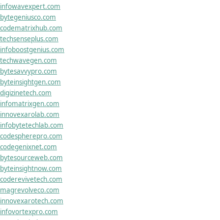
infowavexpert.com
bytegeniusco.com
codematrixhub.com
techsenseplus.com
infoboostgenius.com
techwavegen.com
bytesavvypro.com
byteinsightgen.com
digizinetech.com
infomatrixgen.com
innovexarolab.com
infobytetechlab.com
codespherepro.com
codegenixnet.com
bytesourceweb.com
byteinsightnow.com
coderevivetech.com
magrevolveco.com
innovexarotech.com
infovortexpro.com