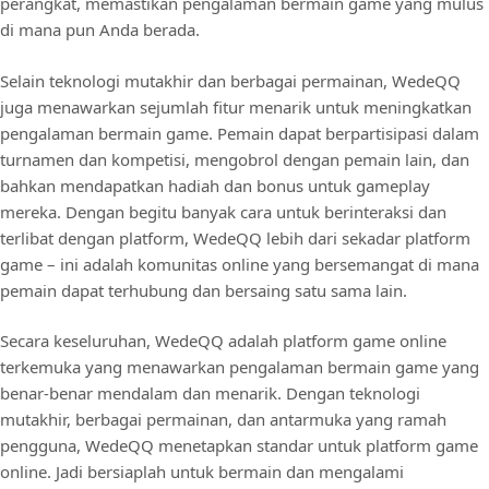
perangkat, memastikan pengalaman bermain game yang mulus
di mana pun Anda berada.
Selain teknologi mutakhir dan berbagai permainan, WedeQQ
juga menawarkan sejumlah fitur menarik untuk meningkatkan
pengalaman bermain game. Pemain dapat berpartisipasi dalam
turnamen dan kompetisi, mengobrol dengan pemain lain, dan
bahkan mendapatkan hadiah dan bonus untuk gameplay
mereka. Dengan begitu banyak cara untuk berinteraksi dan
terlibat dengan platform, WedeQQ lebih dari sekadar platform
game – ini adalah komunitas online yang bersemangat di mana
pemain dapat terhubung dan bersaing satu sama lain.
Secara keseluruhan, WedeQQ adalah platform game online
terkemuka yang menawarkan pengalaman bermain game yang
benar-benar mendalam dan menarik. Dengan teknologi
mutakhir, berbagai permainan, dan antarmuka yang ramah
pengguna, WedeQQ menetapkan standar untuk platform game
online. Jadi bersiaplah untuk bermain dan mengalami