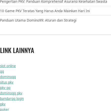
Pengertian PKV: Panduan Komprehensif Asuransi Kesehatan Swasta
10 Game PKV Teratas Yang Harus Anda Mainkan Hari Ini
Panduan Utama Domino99: Aturan dan Strategi
LINK LAINNYA
slot online
qq
dominoqq
situs pkv
pkv qq
dominoqq pkv
bandarqq login
pkv
poker