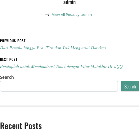
admin
View All Posts by
admin
Post navigation
PREVIOUS POST
Dari Pemula hingga Pro: Tips dan Trik Menguasai Datukqq
NEXT POST
Bersiaplah untuk Mendominasi Tabel dengan Fitur Mutakhir DivaQQ
Search
Search
Recent Posts