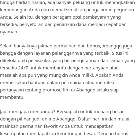
hingga hadiah harian, ada banyak peluang untuk meningkatkan
kemenangan Anda dan memaksimalkan pengalaman perjudian
Anda. Selain itu, dengan beragam opsi pembayaran yang
tersedia, penyetoran dan penarikan dana menjadi cepat dan
nyaman.
Selain banyaknya pilihan permainan dan bonus, Abangqq juga
bangga dengan layanan pelanggannya yang terbaik. Situs ini
dikelola oleh perwakilan yang berpengetahuan dan ramah yang
tersedia 24/7 untuk membantu dengan pertanyaan atau
masalah apa pun yang mungkin Anda miliki. Apakah Anda
memerlukan bantuan dalam permainan atau memiliki
pertanyaan tentang promosi, tim di Abangqq selalu siap
membantu.
Jadi mengapa menunggu? Bersiaplah untuk menang besar
dengan pilihan judi online Abangqq. Daftar hari ini dan mulai
mainkan permainan favorit Anda untuk mendapatkan
kesempatan mendapatkan keuntungan besar. Dengan bonus