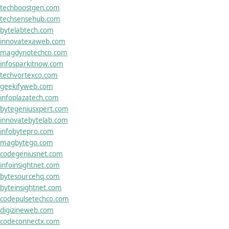
techboostgen.com
techsensehub.com
bytelabtech.com
innovatexaweb.com
magdynotechco.com
infosparkitnow.com
techvortexco.com
geekifyweb.com
infoplazatech.com
bytegeniusxpert.com
innovatebytelab.com
infobytepro.com
magbytego.com
codegeniusnet.com
infoinsightnet.com
bytesourcehq.com
byteinsightnet.com
codepulsetechco.com
digizineweb.com
codeconnectx.com