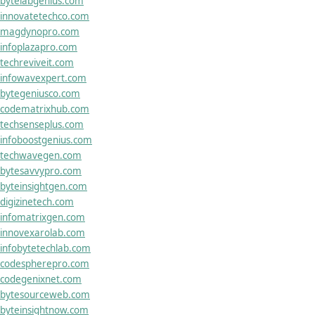
bytelabgenius.com
innovatetechco.com
magdynopro.com
infoplazapro.com
techreviveit.com
infowavexpert.com
bytegeniusco.com
codematrixhub.com
techsenseplus.com
infoboostgenius.com
techwavegen.com
bytesavvypro.com
byteinsightgen.com
digizinetech.com
infomatrixgen.com
innovexarolab.com
infobytetechlab.com
codespherepro.com
codegenixnet.com
bytesourceweb.com
byteinsightnow.com