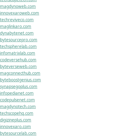
magdynoweb.com
innovexaroweb.com
techreviveco.com
maglinkaro.com
dynabytenet.com
bytesourcepro.com
techspherelab.com
infomatrixlab.com
codeversehub.com
byteverseweb.com
magconnecthub.com
byteboostgenius.com
synapsegoplus.com
infopedianet.com
codepulsenet.com
magdynotech.com
techscopehq.com
digizineplus.com
innovexaro.com
bytesourcelab.com