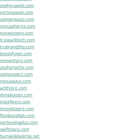
zephyraweb.com
vortexaweb.com
optigeniusco.com
novuspherex.com
novaevopro.com
trusparktech.com
trubrandzhq.com
boostifynet.com
nexventpro.com
zephyrtechx.com
optigoxpert.com
novuswayz.com
actifypro.com
dynaboostx.com
instaflexco.com
innovistapro.com
flexiboostlab.com
vortexohqplus.com
swiftiopro.com
hamilelikbelirtisi.net