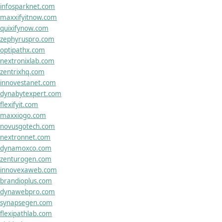
infosparknet.com
maxxifyitnow.com
quixifynow.com
zephyruspro.com
optipathx.com
nextronixlab.com
zentrixhq.com
innovestanet.com
dynabytexpert.com
flexifyit.com
maxxiogo.com
novusgotech.com
nextronnet.com
dynamoxco.com
zenturogen.com
innovexaweb.com
brandioplus.com
dynawebpro.com
synapsegen.com
flexipathlab.com