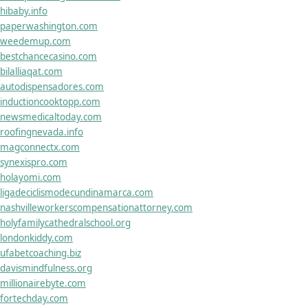
hibaby.info
paperwashington.com
weedemup.com
bestchancecasino.com
bilalliaqat.com
autodispensadores.com
inductioncooktopp.com
newsmedicaltoday.com
roofingnevada.info
magconnectx.com
synexispro.com
holayomi.com
ligadeciclismodecundinamarca.com
nashvilleworkerscompensationattorney.com
holyfamilycathedralschool.org
londonkiddy.com
ufabetcoaching.biz
davismindfulness.org
millionairebyte.com
fortechday.com