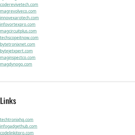
coderevivetech.com
magrevolveco.com
innovexarotech.com
infovortexpro.com
magcircuitplus.com
techscopeitnow.com
bytetronixnet.com
bytejetxpert.com
maginspectco.com
magdynogo.com
Links
techtronixhq.com
infogadgethub.com
codelinkitpro.com