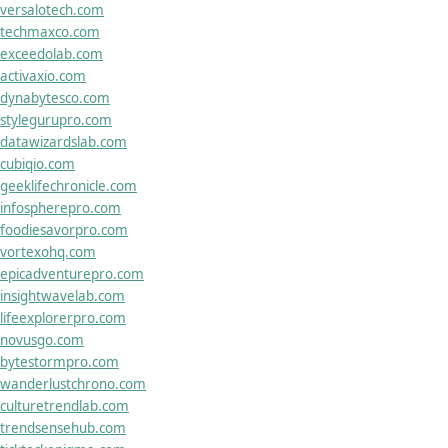
versalotech.com
techmaxco.com
exceedolab.com
activaxio.com
dynabytesco.com
stylegurupro.com
datawizardslab.com
cubiqio.com
geeklifechronicle.com
infospherepro.com
foodiesavorpro.com
vortexohq.com
epicadventurepro.com
insightwavelab.com
lifeexplorerpro.com
novusgo.com
bytestormpro.com
wanderlustchrono.com
culturetrendlab.com
trendsensehub.com