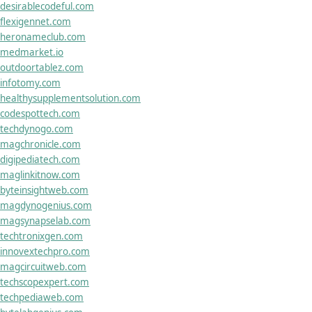
desirablecodeful.com
flexigennet.com
heronameclub.com
medmarket.io
outdoortablez.com
infotomy.com
healthysupplementsolution.com
codespottech.com
techdynogo.com
magchronicle.com
digipediatech.com
maglinkitnow.com
byteinsightweb.com
magdynogenius.com
magsynapselab.com
techtronixgen.com
innovextechpro.com
magcircuitweb.com
techscopexpert.com
techpediaweb.com