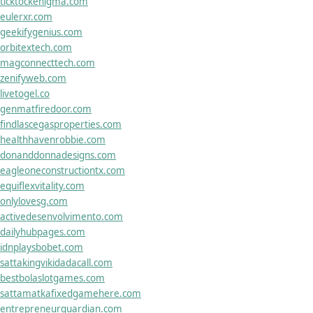
ticktockenigma.com
eulerxr.com
geekifygenius.com
orbitextech.com
magconnecttech.com
zenifyweb.com
livetogel.co
genmatfiredoor.com
findlascegasproperties.com
healthhavenrobbie.com
donanddonnadesigns.com
eagleoneconstructiontx.com
equiflexvitality.com
onlylovesg.com
activedesenvolvimento.com
dailyhubpages.com
idnplaysbobet.com
sattakingvikidadacall.com
bestbolaslotgames.com
sattamatkafixedgamehere.com
entrepreneurguardian.com