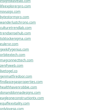
insightwavelab.com
lifeexplorerpro.com
novusgo.com
bytestormpro.com
wanderlustchrono.com
culturetrendlab.com
trendsensehub.com
ticktockenigma.com
eulerxr.com
geekifygenius.com
orbitextech.com
magconnecttech.com
zenifyweb.com
livetogel.co
genmatfiredoor.com
findlascegasproperties.com
healthhavenrobbie.com
donanddonnadesigns.com
eagleoneconstructiontx.com
equiflexvitality.com
onlylovesg.com