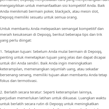
mengasyikkan untuk memanfaatkan sisi kompetitif Anda. Baik
Anda menikmati bermain poker, blackjack, atau mesin slot,
Depoqq memiliki sesuatu untuk semua orang.
Untuk membantu Anda melepaskan semangat kompetitif dan
meraih kesuksesan di Depoqq, berikut beberapa tips dan trik
yang perlu diingat:
1. Tetapkan tujuan: Sebelum Anda mulai bermain di Depoqq,
penting untuk menetapkan tujuan yang jelas dan dapat dicapai
untuk diri Anda sendiri. Baik Anda ingin meningkatkan
keterampilan, memenangkan sejumlah uang, atau sekadar
bersenang-senang, memiliki tujuan akan membantu Anda tetap
fokus dan termotivasi.
2. Berlatih secara teratur: Seperti keterampilan lainnya,
perjudian memerlukan latihan untuk dikuasai. Luangkan waktu
untuk berlatih secara rutin di Depoqq untuk meningkatkan