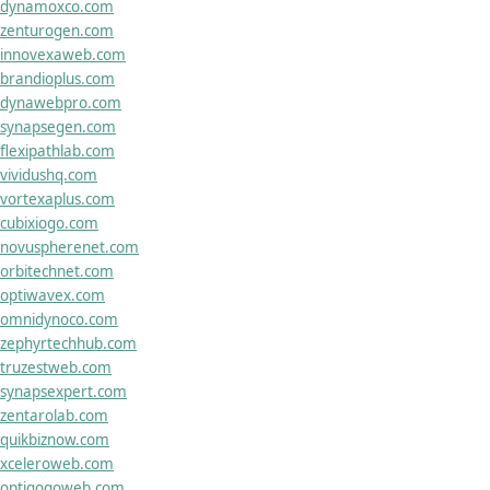
dynamoxco.com
zenturogen.com
innovexaweb.com
brandioplus.com
dynawebpro.com
synapsegen.com
flexipathlab.com
vividushq.com
vortexaplus.com
cubixiogo.com
novuspherenet.com
orbitechnet.com
optiwavex.com
omnidynoco.com
zephyrtechhub.com
truzestweb.com
synapsexpert.com
zentarolab.com
quikbiznow.com
xceleroweb.com
optigogoweb.com