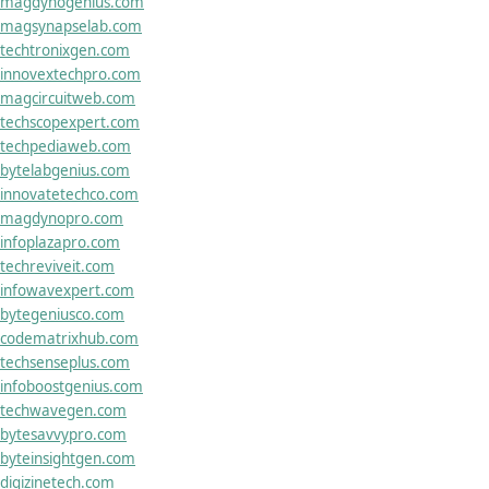
magdynogenius.com
magsynapselab.com
techtronixgen.com
innovextechpro.com
magcircuitweb.com
techscopexpert.com
techpediaweb.com
bytelabgenius.com
innovatetechco.com
magdynopro.com
infoplazapro.com
techreviveit.com
infowavexpert.com
bytegeniusco.com
codematrixhub.com
techsenseplus.com
infoboostgenius.com
techwavegen.com
bytesavvypro.com
byteinsightgen.com
digizinetech.com