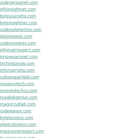
codegeniusnet.com
infoinsightnet.com
bytesourcehq.com
byteinsightnet.com
codepulsetechco.com
digizineweb.com
codeconnectx.com
infomatrixxpert.com
innovexaronet.com
techvistanow.com
infomatrixhq.com
cubixiosparklab.com
novaevotech.com
innovextechco.com
maglinkgenius.com
magcircuitlab.com
codewavex.com
byteboostco.com
elektrabyteco.com
magconnectxpert.com
truzestgenius.com