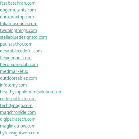
fcsabatehran.com
dogemutants.com
duramaxtop.com
takamasoudia.com
twdoingthings.com
stellabluedesignsco.com
paulsauthor.com
desirablecodeful.com
flexigennet.com
heronameclub.com
medmarket.io
outdoortablez.com
infotomy.com
healthysupplementsolution.com
codespottech.com
techdynogo.com
magchronicle.com
digipediatech.com
maglinkitnow.com
byteinsightweb.com