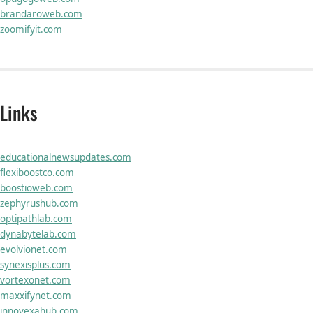
brandaroweb.com
zoomifyit.com
Links
educationalnewsupdates.com
flexiboostco.com
boostioweb.com
zephyrushub.com
optipathlab.com
dynabytelab.com
evolvionet.com
synexisplus.com
vortexonet.com
maxxifynet.com
innovexahub.com