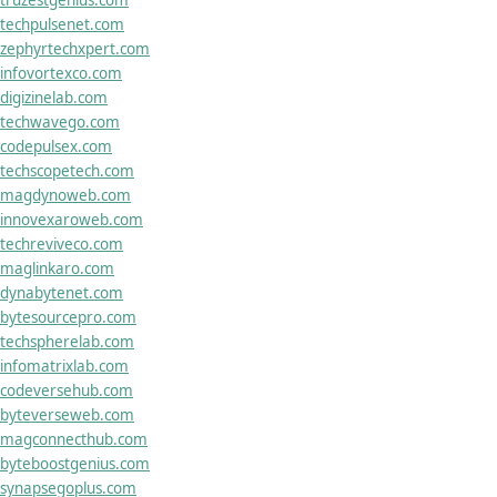
techpulsenet.com
zephyrtechxpert.com
infovortexco.com
digizinelab.com
techwavego.com
codepulsex.com
techscopetech.com
magdynoweb.com
innovexaroweb.com
techreviveco.com
maglinkaro.com
dynabytenet.com
bytesourcepro.com
techspherelab.com
infomatrixlab.com
codeversehub.com
byteverseweb.com
magconnecthub.com
byteboostgenius.com
synapsegoplus.com