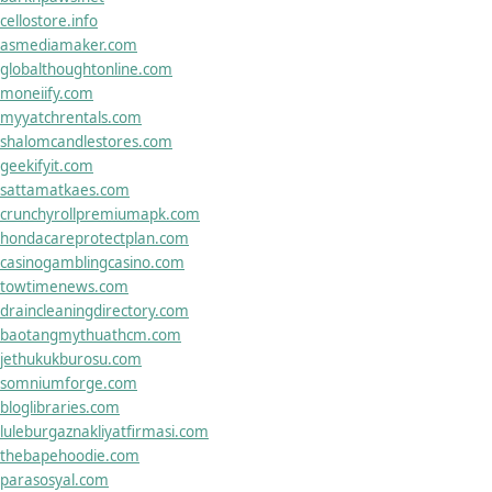
cellostore.info
asmediamaker.com
globalthoughtonline.com
moneiify.com
myyatchrentals.com
shalomcandlestores.com
geekifyit.com
sattamatkaes.com
crunchyrollpremiumapk.com
hondacareprotectplan.com
casinogamblingcasino.com
towtimenews.com
draincleaningdirectory.com
baotangmythuathcm.com
jethukukburosu.com
somniumforge.com
bloglibraries.com
luleburgaznakliyatfirmasi.com
thebapehoodie.com
parasosyal.com