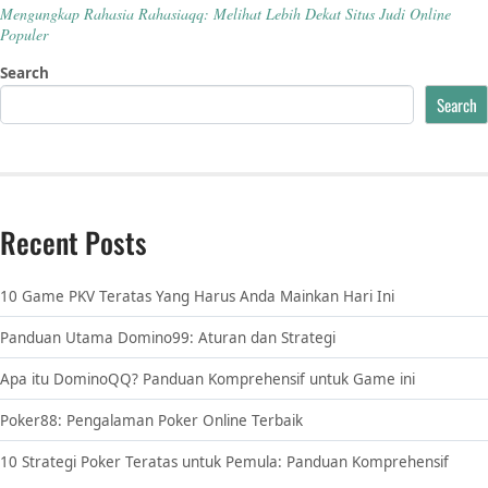
Mengungkap Rahasia Rahasiaqq: Melihat Lebih Dekat Situs Judi Online
Populer
Search
Search
Recent Posts
10 Game PKV Teratas Yang Harus Anda Mainkan Hari Ini
Panduan Utama Domino99: Aturan dan Strategi
Apa itu DominoQQ? Panduan Komprehensif untuk Game ini
Poker88: Pengalaman Poker Online Terbaik
10 Strategi Poker Teratas untuk Pemula: Panduan Komprehensif