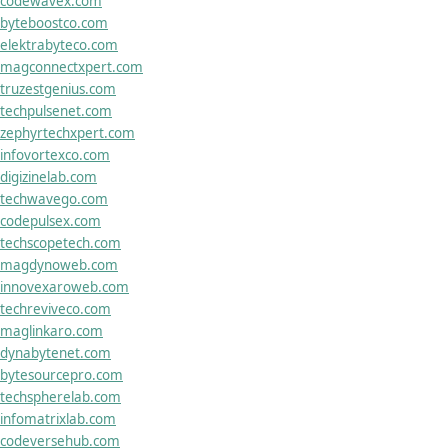
codewavex.com
byteboostco.com
elektrabyteco.com
magconnectxpert.com
truzestgenius.com
techpulsenet.com
zephyrtechxpert.com
infovortexco.com
digizinelab.com
techwavego.com
codepulsex.com
techscopetech.com
magdynoweb.com
innovexaroweb.com
techreviveco.com
maglinkaro.com
dynabytenet.com
bytesourcepro.com
techspherelab.com
infomatrixlab.com
codeversehub.com