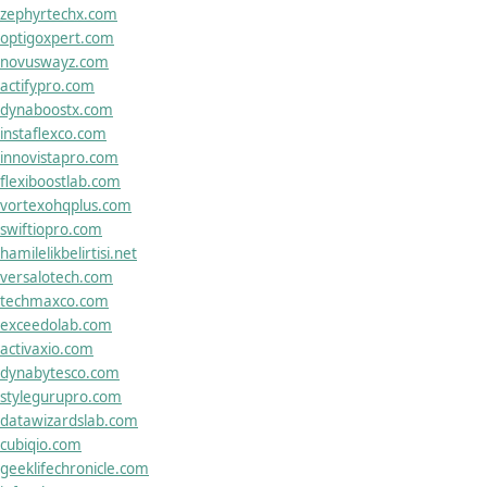
zephyrtechx.com
optigoxpert.com
novuswayz.com
actifypro.com
dynaboostx.com
instaflexco.com
innovistapro.com
flexiboostlab.com
vortexohqplus.com
swiftiopro.com
hamilelikbelirtisi.net
versalotech.com
techmaxco.com
exceedolab.com
activaxio.com
dynabytesco.com
stylegurupro.com
datawizardslab.com
cubiqio.com
geeklifechronicle.com