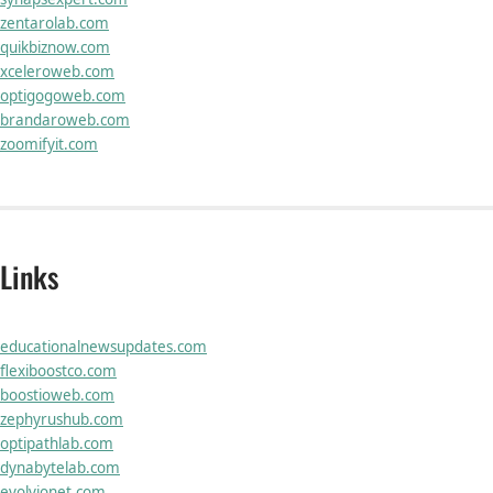
zentarolab.com
quikbiznow.com
xceleroweb.com
optigogoweb.com
brandaroweb.com
zoomifyit.com
Links
educationalnewsupdates.com
flexiboostco.com
boostioweb.com
zephyrushub.com
optipathlab.com
dynabytelab.com
evolvionet.com