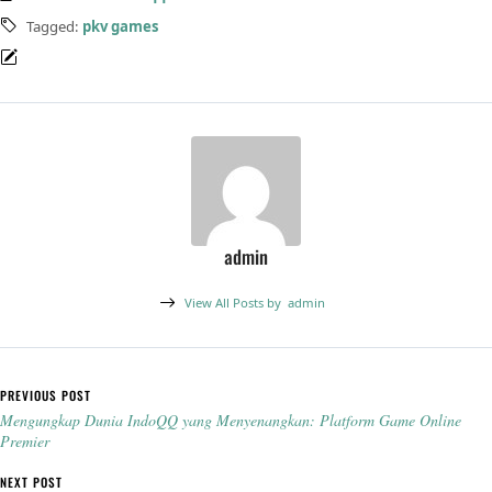
Tagged:
pkv games
admin
View All Posts by
admin
Post navigation
PREVIOUS POST
Mengungkap Dunia IndoQQ yang Menyenangkan: Platform Game Online
Premier
NEXT POST