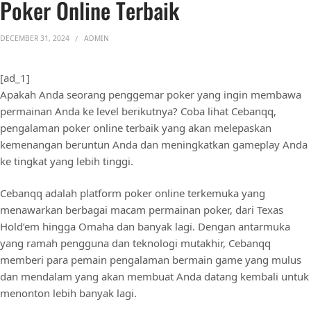
Poker Online Terbaik
DECEMBER 31, 2024
ADMIN
[ad_1]
Apakah Anda seorang penggemar poker yang ingin membawa
permainan Anda ke level berikutnya? Coba lihat Cebanqq,
pengalaman poker online terbaik yang akan melepaskan
kemenangan beruntun Anda dan meningkatkan gameplay Anda
ke tingkat yang lebih tinggi.
Cebanqq adalah platform poker online terkemuka yang
menawarkan berbagai macam permainan poker, dari Texas
Hold’em hingga Omaha dan banyak lagi. Dengan antarmuka
yang ramah pengguna dan teknologi mutakhir, Cebanqq
memberi para pemain pengalaman bermain game yang mulus
dan mendalam yang akan membuat Anda datang kembali untuk
menonton lebih banyak lagi.