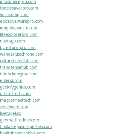
infospherepro.com
foodiesavorpro.com
vortexohq.com
epicadventurepro.com
insightwavelab.com
lifeexplorerpro.com
novusgo.com
bytestormpro.com
wanderlustchrono.com
culturetrendlab.com
trendsensehub.com
ticktockenigma.com
eulerxr.com
geekifygenius.com
orbitextech.com
magconnecttech.com
zenifyweb.com
livetogel.co
genmatfiredoor.com
findlascegasproperties.com
healthhavenrobbie.com