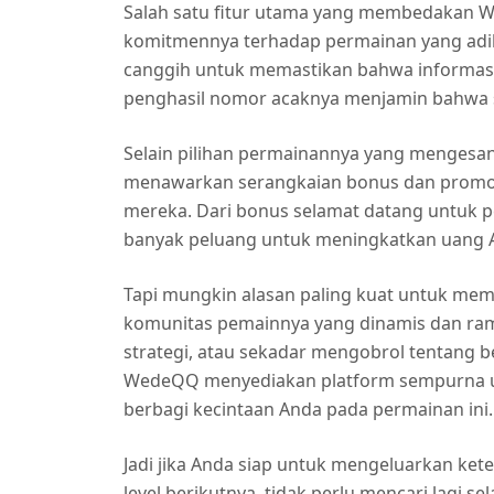
Salah satu fitur utama yang membedakan We
komitmennya terhadap permainan yang adil 
canggih untuk memastikan bahwa informasi 
penghasil nomor acaknya menjamin bahwa se
Selain pilihan permainannya yang mengesa
menawarkan serangkaian bonus dan prom
mereka. Dari bonus selamat datang untuk pe
banyak peluang untuk meningkatkan uang 
Tapi mungkin alasan paling kuat untuk mem
komunitas pemainnya yang dinamis dan ram
strategi, atau sekadar mengobrol tentang ber
WedeQQ menyediakan platform sempurna un
berbagi kecintaan Anda pada permainan ini.
Jadi jika Anda siap untuk mengeluarkan k
level berikutnya, tidak perlu mencari lagi