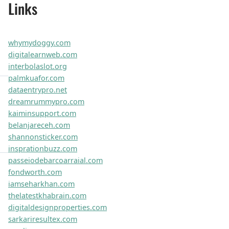
Links
whymydoggy.com
digitalearnweb.com
interbolaslot.org
palmkuafor.com
dataentrypro.net
dreamrummypro.com
kaiminsupport.com
belanjareceh.com
shannonsticker.com
insprationbuzz.com
passeiodebarcoarraial.com
fondworth.com
iamseharkhan.com
thelatestkhabrain.com
digitaldesignproperties.com
sarkariresultex.com