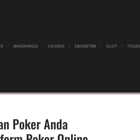
ME
BANDARQQ
CASINO
SBOBET88
SLOT
TOGE
an Poker Anda
form Poker Online