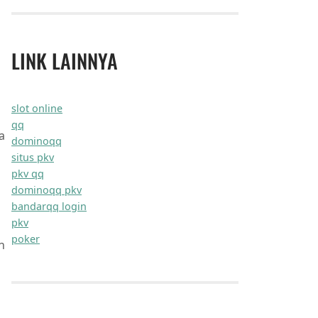
LINK LAINNYA
slot online
qq
a
dominoqq
situs pkv
pkv qq
dominoqq pkv
bandarqq login
pkv
poker
n