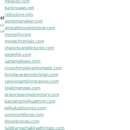
mealizo.com
barknpaws.net
cellostore.info
OST
asmediamaker.com
ine
globalthoughtonline.com
aik
moneiify.com
myyatchrentals.com
shalomcandlestores.com
geekifyit.com
sattamatkaes.com
crunchyrollpremiumapk.com
hondacareprotectplan.com
casinogamblingcasino.com
towtimenews.com
draincleaningdirectory.com
baotangmythuathcm.com
jethukukburosu.com
somniumforge.com
bloglibraries.com
luleburgaznakliyatfirmasi.com