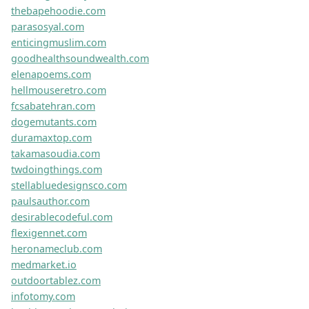
thebapehoodie.com
parasosyal.com
enticingmuslim.com
goodhealthsoundwealth.com
elenapoems.com
hellmouseretro.com
fcsabatehran.com
dogemutants.com
duramaxtop.com
takamasoudia.com
twdoingthings.com
stellabluedesignsco.com
paulsauthor.com
desirablecodeful.com
flexigennet.com
heronameclub.com
medmarket.io
outdoortablez.com
infotomy.com