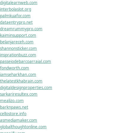
digitalearnweb.com
interbolaslot.org
palmkuafor.com
dataentrypro.net
dreamrummypro.com
kaiminsupport.com
belanjareceh.com
shannonsticker.com
insprationbuzz.com
passeiodebarcoarraial.com
fondworth.com
iamseharkhan.com
thelatestkhabrain.com
digitaldesignproperties.com
sarkariresultex.com
mealizo.com
barknpaws.net
cellostore.info
asmediamaker.com
globalthoughtonline.com