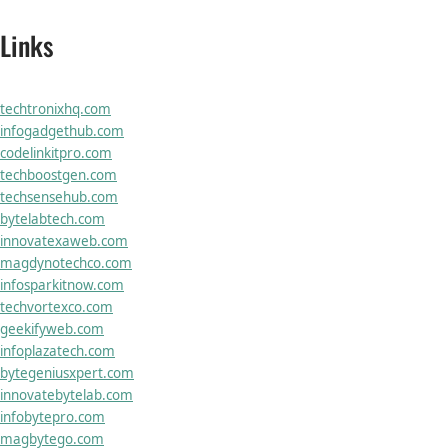
Links
techtronixhq.com
infogadgethub.com
codelinkitpro.com
techboostgen.com
techsensehub.com
bytelabtech.com
innovatexaweb.com
magdynotechco.com
infosparkitnow.com
techvortexco.com
geekifyweb.com
infoplazatech.com
bytegeniusxpert.com
innovatebytelab.com
infobytepro.com
magbytego.com