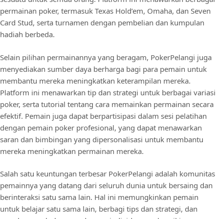
permainan poker, termasuk Texas Hold’em, Omaha, dan Seven
Card Stud, serta turnamen dengan pembelian dan kumpulan
hadiah berbeda.
Selain pilihan permainannya yang beragam, PokerPelangi juga
menyediakan sumber daya berharga bagi para pemain untuk
membantu mereka meningkatkan keterampilan mereka.
Platform ini menawarkan tip dan strategi untuk berbagai variasi
poker, serta tutorial tentang cara memainkan permainan secara
efektif. Pemain juga dapat berpartisipasi dalam sesi pelatihan
dengan pemain poker profesional, yang dapat menawarkan
saran dan bimbingan yang dipersonalisasi untuk membantu
mereka meningkatkan permainan mereka.
Salah satu keuntungan terbesar PokerPelangi adalah komunitas
pemainnya yang datang dari seluruh dunia untuk bersaing dan
berinteraksi satu sama lain. Hal ini memungkinkan pemain
untuk belajar satu sama lain, berbagi tips dan strategi, dan