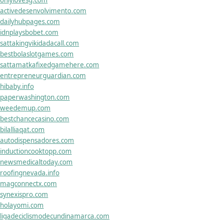
onlylovesg.com
activedesenvolvimento.com
dailyhubpages.com
idnplaysbobet.com
sattakingvikidadacall.com
bestbolaslotgames.com
sattamatkafixedgamehere.com
entrepreneurguardian.com
hibaby.info
paperwashington.com
weedemup.com
bestchancecasino.com
bilalliaqat.com
autodispensadores.com
inductioncooktopp.com
newsmedicaltoday.com
roofingnevada.info
magconnectx.com
synexispro.com
holayomi.com
ligadeciclismodecundinamarca.com