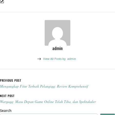
admin
View All Posts by
admin
Post navigation
PREVIOUS POST
Mengungkap Fitur Terbaik Pelangiqq: Review Komprehensif
NEXT POST
Wargaqq: Masa Depan Game Online Telah Tiba, dan Spektakuler
Search