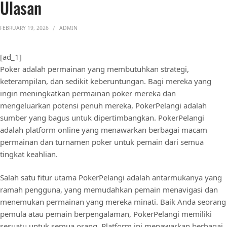
Ulasan
FEBRUARY 19, 2026
ADMIN
[ad_1]
Poker adalah permainan yang membutuhkan strategi,
keterampilan, dan sedikit keberuntungan. Bagi mereka yang
ingin meningkatkan permainan poker mereka dan
mengeluarkan potensi penuh mereka, PokerPelangi adalah
sumber yang bagus untuk dipertimbangkan. PokerPelangi
adalah platform online yang menawarkan berbagai macam
permainan dan turnamen poker untuk pemain dari semua
tingkat keahlian.
Salah satu fitur utama PokerPelangi adalah antarmukanya yang
ramah pengguna, yang memudahkan pemain menavigasi dan
menemukan permainan yang mereka minati. Baik Anda seorang
pemula atau pemain berpengalaman, PokerPelangi memiliki
sesuatu untuk semua orang. Platform ini menawarkan berbagai