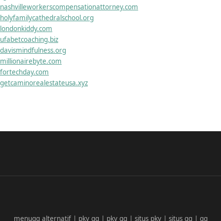
nashvilleworkerscompensationattorney.com
holyfamilycathedralschool.org
londonkiddy.com
ufabetcoaching.biz
davismindfulness.org
millionairebyte.com
fortechday.com
getcaminorealestateusa.xyz
menuqq alternatif
|
pkv qq
|
pkv qq
|
situs pkv
|
situs qq
|
qq