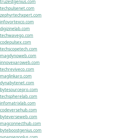
truzestgenius.com
techpulsenet.com
zephyrtechxpert.com
infovortexco.com
digizinelab.com
techwavego.com
codepulsex.com
techscopetech.com
magdynoweb.com
innovexaroweb.com
techreviveco.com
maglinkaro.com
dynabytenet.com
bytesourcepro.com
techspherelab.com
infomatrixlab.com
codeversehub.com
byteverseweb.com
magconnecthub.com
byteboostgenius.com
synapsegoplus.com