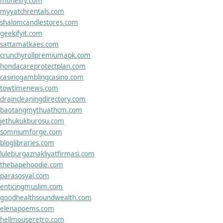
moneiify.com
myyatchrentals.com
shalomcandlestores.com
geekifyit.com
sattamatkaes.com
crunchyrollpremiumapk.com
hondacareprotectplan.com
casinogamblingcasino.com
towtimenews.com
draincleaningdirectory.com
baotangmythuathcm.com
jethukukburosu.com
somniumforge.com
bloglibraries.com
luleburgaznakliyatfirmasi.com
thebapehoodie.com
parasosyal.com
enticingmuslim.com
goodhealthsoundwealth.com
elenapoems.com
hellmouseretro.com