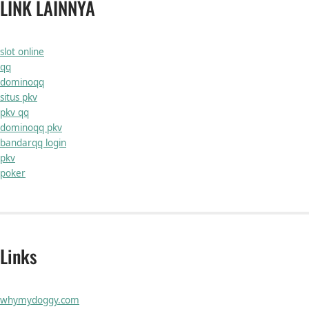
LINK LAINNYA
slot online
qq
dominoqq
situs pkv
pkv qq
dominoqq pkv
bandarqq login
pkv
poker
Links
whymydoggy.com