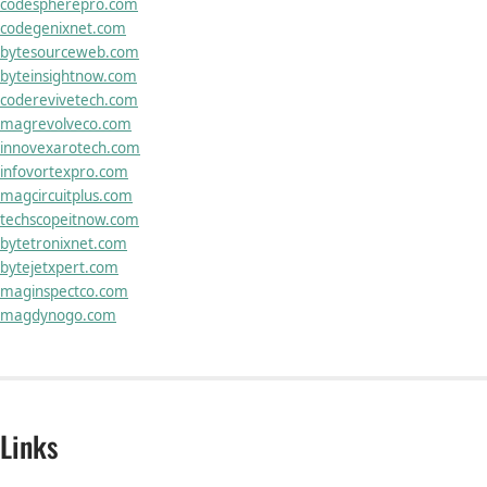
codespherepro.com
codegenixnet.com
bytesourceweb.com
byteinsightnow.com
coderevivetech.com
magrevolveco.com
innovexarotech.com
infovortexpro.com
magcircuitplus.com
techscopeitnow.com
bytetronixnet.com
bytejetxpert.com
maginspectco.com
magdynogo.com
Links