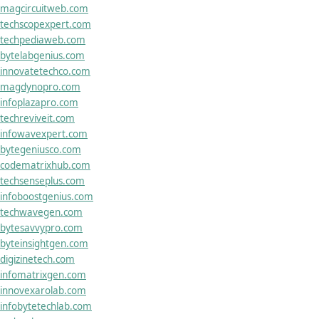
magcircuitweb.com
techscopexpert.com
techpediaweb.com
bytelabgenius.com
innovatetechco.com
magdynopro.com
infoplazapro.com
techreviveit.com
infowavexpert.com
bytegeniusco.com
codematrixhub.com
techsenseplus.com
infoboostgenius.com
techwavegen.com
bytesavvypro.com
byteinsightgen.com
digizinetech.com
infomatrixgen.com
innovexarolab.com
infobytetechlab.com