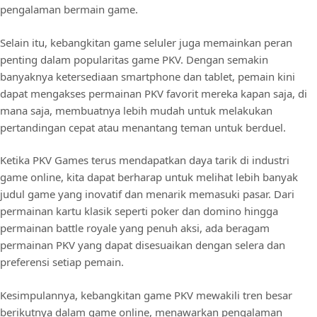
pengalaman bermain game.
Selain itu, kebangkitan game seluler juga memainkan peran
penting dalam popularitas game PKV. Dengan semakin
banyaknya ketersediaan smartphone dan tablet, pemain kini
dapat mengakses permainan PKV favorit mereka kapan saja, di
mana saja, membuatnya lebih mudah untuk melakukan
pertandingan cepat atau menantang teman untuk berduel.
Ketika PKV Games terus mendapatkan daya tarik di industri
game online, kita dapat berharap untuk melihat lebih banyak
judul game yang inovatif dan menarik memasuki pasar. Dari
permainan kartu klasik seperti poker dan domino hingga
permainan battle royale yang penuh aksi, ada beragam
permainan PKV yang dapat disesuaikan dengan selera dan
preferensi setiap pemain.
Kesimpulannya, kebangkitan game PKV mewakili tren besar
berikutnya dalam game online, menawarkan pengalaman