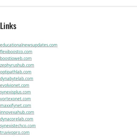
Links
educationalnewsupdates.com
flexiboostco.com
boostioweb.com
zephyrushub.com
optipathlab.com
dynabytelab.com
evolvionet.com
synexisplus.com
vortexonet.com
maxxifynet.com
innovexahub.com
dynacorelab.com
synexistechco.com
truvivopro.com