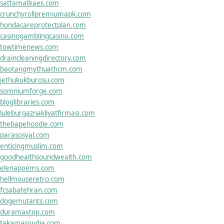
sattamatkaes.com
crunchyrollpremiumapk.com
hondacareprotectplan.com
casinogamblingcasino.com
towtimenews.com
draincleaningdirectory.com
baotangmythuathcm.com
jethukukburosu.com
somniumforge.com
bloglibraries.com
luleburgaznakliyatfirmasi.com
thebapehoodie.com
parasosyal.com
enticingmuslim.com
goodhealthsoundwealth.com
elenapoems.com
hellmouseretro.com
fcsabatehran.com
dogemutants.com
duramaxtop.com
takamasoudia.com