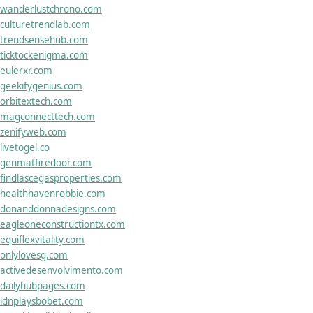
wanderlustchrono.com
culturetrendlab.com
trendsensehub.com
ticktockenigma.com
eulerxr.com
geekifygenius.com
orbitextech.com
magconnecttech.com
zenifyweb.com
livetogel.co
genmatfiredoor.com
findlascegasproperties.com
healthhavenrobbie.com
donanddonnadesigns.com
eagleoneconstructiontx.com
equiflexvitality.com
onlylovesg.com
activedesenvolvimento.com
dailyhubpages.com
idnplaysbobet.com