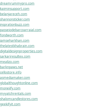
dreamrummypro.com
kaiminsupport.com
belanjareceh.com
shannonsticker.com
insprationbuzz.com
passeiodebarcoarraial.com
fondworth.com
iamseharkhan.com
thelatestkhabrain.com
digitaldesignproperties.com
sarkariresultex.com
mealizo.com
barknpaws.net
cellostore.info
asmediamaker.com
globalthoughtonline.com
moneiify.com
myyatchrentals.com
shalomcandlestores.com
geekifyit.com