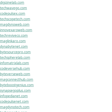
digizinelab.com
techwavego.com
codepulsex.com
techscopetech.com
magdynoweb.com
innovexaroweb.com
techreviveco.com
maglinkaro.com
dynabytenet.com
bytesourcepro.com
techspherelab.com
infomatrixlab.com
codeversehub.com
byteverseweb.com
magconnecthub.com
byteboostgenius.com
synapsegoplus.com
infopedianet.com
codepulsenet.com
magdynotech.com