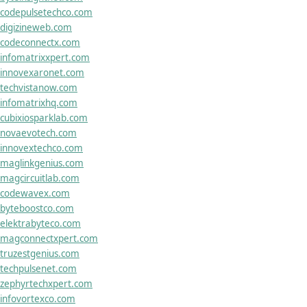
codepulsetechco.com
digizineweb.com
codeconnectx.com
infomatrixxpert.com
innovexaronet.com
techvistanow.com
infomatrixhq.com
cubixiosparklab.com
novaevotech.com
innovextechco.com
maglinkgenius.com
magcircuitlab.com
codewavex.com
byteboostco.com
elektrabyteco.com
magconnectxpert.com
truzestgenius.com
techpulsenet.com
zephyrtechxpert.com
infovortexco.com