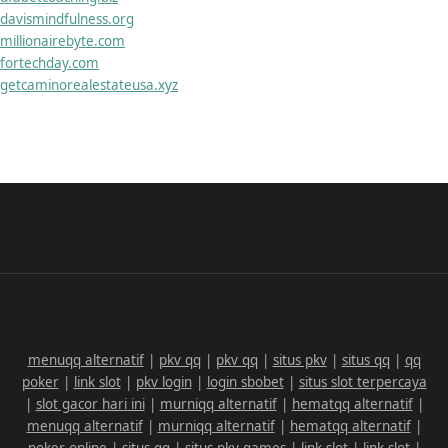
davismindfulness.org
millionairebyte.com
fortechday.com
getcaminorealestateusa.xyz
menuqq alternatif
|
pkv qq
|
pkv qq
|
situs pkv
|
situs qq
|
qq
poker
|
link slot
|
pkv login
|
login sbobet
|
situs slot terpercaya
|
slot gacor hari ini
|
murniqq alternatif
|
hematqq alternatif
|
menuqq alternatif
|
murniqq alternatif
|
hematqq alternatif
|
poker online
|
situs qq
|
situs pkv games
|
link slot
|
link slot
|