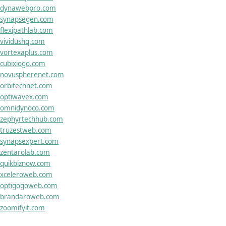
dynawebpro.com
synapsegen.com
flexipathlab.com
vividushq.com
vortexaplus.com
cubixiogo.com
novuspherenet.com
orbitechnet.com
optiwavex.com
omnidynoco.com
zephyrtechhub.com
truzestweb.com
synapsexpert.com
zentarolab.com
quikbiznow.com
xceleroweb.com
optigogoweb.com
brandaroweb.com
zoomifyit.com