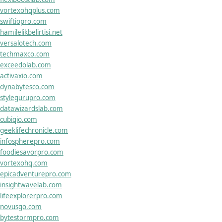
vortexohqplus.com
swiftiopro.com
hamilelikbelirtisi.net
versalotech.com
techmaxco.com
exceedolab.com
activaxio.com
dynabytesco.com
stylegurupro.com
datawizardslab.com
cubiqio.com
geeklifechronicle.com
infospherepro.com
foodiesavorpro.com
vortexohq.com
epicadventurepro.com
insightwavelab.com
lifeexplorerpro.com
novusgo.com
bytestormpro.com