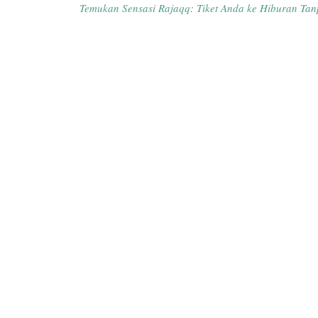
Temukan Sensasi Rajaqq: Tiket Anda ke Hiburan Tan