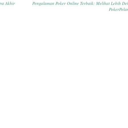
pa Akhir
Pengalaman Poker Online Terbaik: Melihat Lebih De
PokerPela