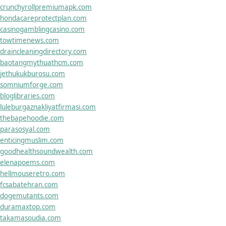
crunchyrollpremiumapk.com
hondacareprotectplan.com
casinogamblingcasino.com
towtimenews.com
draincleaningdirectory.com
baotangmythuathcm.com
jethukukburosu.com
somniumforge.com
bloglibraries.com
luleburgaznakliyatfirmasi.com
thebapehoodie.com
parasosyal.com
enticingmuslim.com
goodhealthsoundwealth.com
elenapoems.com
hellmouseretro.com
fcsabatehran.com
dogemutants.com
duramaxtop.com
takamasoudia.com