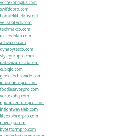
vortexohqplus.com
swiftiopro.com
hamilelikbelirtisi.net
versalotech.com
techmaxco.com
exceedolab.com
activaxio.com
dynabytesco.com
stylegurupro.com
datawizardslab.com
cubiqio.com
geeklifechronicle.com
infospherepro.com
foodiesavorpro.com
vortexohq.com
epicadventurepro.com
insightwavelab.com
lifeexplorerpro.com
novusgo.com
bytestormpro.com
wanderlustchrono.com