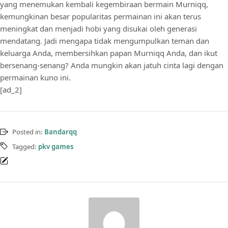
yang menemukan kembali kegembiraan bermain Murniqq,
kemungkinan besar popularitas permainan ini akan terus
meningkat dan menjadi hobi yang disukai oleh generasi
mendatang. Jadi mengapa tidak mengumpulkan teman dan
keluarga Anda, membersihkan papan Murniqq Anda, dan ikut
bersenang-senang? Anda mungkin akan jatuh cinta lagi dengan
permainan kuno ini.
[ad_2]
Posted in:
Bandarqq
Tagged:
pkv games