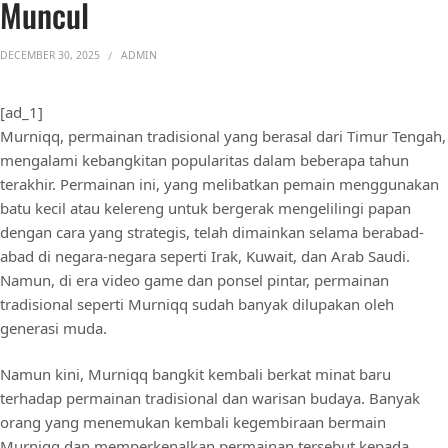
Muncul
DECEMBER 30, 2025
ADMIN
[ad_1]
Murniqq, permainan tradisional yang berasal dari Timur Tengah,
mengalami kebangkitan popularitas dalam beberapa tahun
terakhir. Permainan ini, yang melibatkan pemain menggunakan
batu kecil atau kelereng untuk bergerak mengelilingi papan
dengan cara yang strategis, telah dimainkan selama berabad-
abad di negara-negara seperti Irak, Kuwait, dan Arab Saudi.
Namun, di era video game dan ponsel pintar, permainan
tradisional seperti Murniqq sudah banyak dilupakan oleh
generasi muda.
Namun kini, Murniqq bangkit kembali berkat minat baru
terhadap permainan tradisional dan warisan budaya. Banyak
orang yang menemukan kembali kegembiraan bermain
Murniqq dan memperkenalkan permainan tersebut kepada