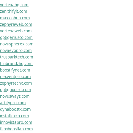
vortexahq.com
zenithifyit.com
maxxiohub.com
zephyraweb.com
vortexaweb.com
optigeniusco.com
novuspherex.com
novaevopro.com
trusparktech.com
trubrandzhq.com
boostifynet.com
nexventpro.com
zephyrtechx.com
optigoxpert.com
novuswayz.com
actifypro.com
dynaboostx.com
instaflexco.com
innovistapro.com
flexiboostlab.com