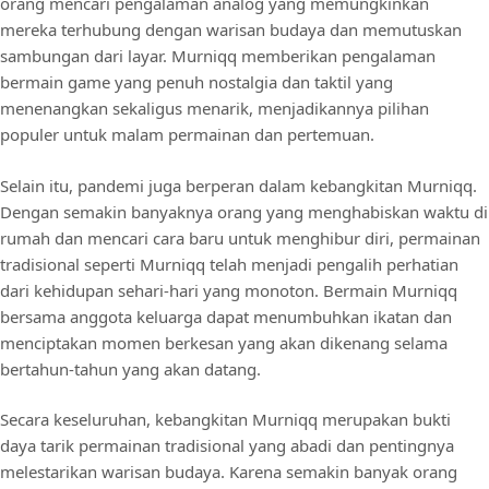
orang mencari pengalaman analog yang memungkinkan
mereka terhubung dengan warisan budaya dan memutuskan
sambungan dari layar. Murniqq memberikan pengalaman
bermain game yang penuh nostalgia dan taktil yang
menenangkan sekaligus menarik, menjadikannya pilihan
populer untuk malam permainan dan pertemuan.
Selain itu, pandemi juga berperan dalam kebangkitan Murniqq.
Dengan semakin banyaknya orang yang menghabiskan waktu di
rumah dan mencari cara baru untuk menghibur diri, permainan
tradisional seperti Murniqq telah menjadi pengalih perhatian
dari kehidupan sehari-hari yang monoton. Bermain Murniqq
bersama anggota keluarga dapat menumbuhkan ikatan dan
menciptakan momen berkesan yang akan dikenang selama
bertahun-tahun yang akan datang.
Secara keseluruhan, kebangkitan Murniqq merupakan bukti
daya tarik permainan tradisional yang abadi dan pentingnya
melestarikan warisan budaya. Karena semakin banyak orang