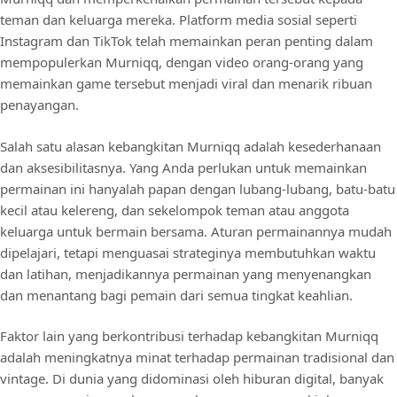
teman dan keluarga mereka. Platform media sosial seperti
Instagram dan TikTok telah memainkan peran penting dalam
mempopulerkan Murniqq, dengan video orang-orang yang
memainkan game tersebut menjadi viral dan menarik ribuan
penayangan.
Salah satu alasan kebangkitan Murniqq adalah kesederhanaan
dan aksesibilitasnya. Yang Anda perlukan untuk memainkan
permainan ini hanyalah papan dengan lubang-lubang, batu-batu
kecil atau kelereng, dan sekelompok teman atau anggota
keluarga untuk bermain bersama. Aturan permainannya mudah
dipelajari, tetapi menguasai strateginya membutuhkan waktu
dan latihan, menjadikannya permainan yang menyenangkan
dan menantang bagi pemain dari semua tingkat keahlian.
Faktor lain yang berkontribusi terhadap kebangkitan Murniqq
adalah meningkatnya minat terhadap permainan tradisional dan
vintage. Di dunia yang didominasi oleh hiburan digital, banyak