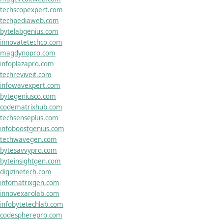
techscopexpert.com
techpediaweb.com
bytelabgenius.com
innovatetechco.com
magdynopro.com
infoplazapro.com
techreviveit.com
infowavexpert.com
bytegeniusco.com
codematrixhub.com
techsenseplus.com
infoboostgenius.com
techwavegen.com
bytesavvypro.com
byteinsightgen.com
digizinetech.com
infomatrixgen.com
innovexarolab.com
infobytetechlab.com
codespherepro.com