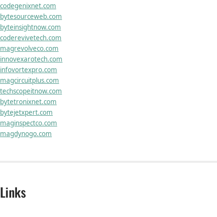
codegenixnet.com
bytesourceweb.com
byteinsightnow.com
coderevivetech.com
magrevolveco.com
innovexarotech.com
infovortexpro.com
magcircuitplus.com
techscopeitnow.com
bytetronixnet.com
bytejetxpert.com
maginspectco.com
magdynogo.com
Links