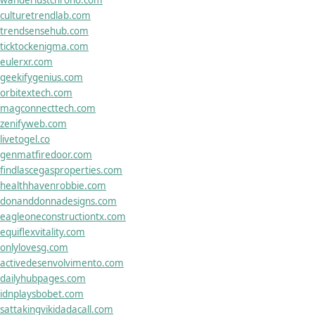
culturetrendlab.com
trendsensehub.com
ticktockenigma.com
eulerxr.com
geekifygenius.com
orbitextech.com
magconnecttech.com
zenifyweb.com
livetogel.co
genmatfiredoor.com
findlascegasproperties.com
healthhavenrobbie.com
donanddonnadesigns.com
eagleoneconstructiontx.com
equiflexvitality.com
onlylovesg.com
activedesenvolvimento.com
dailyhubpages.com
idnplaysbobet.com
sattakingvikidadacall.com